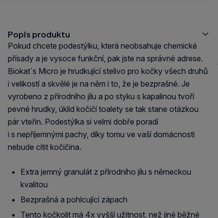
Popis produktu
Pokud chcete podestýlku, která neobsahuje chemické
přísady a je vysoce funkční, pak jste na správné adrese.
Biokat´s Micro je hrudkující stelivo pro kočky všech druhů
i velikostí a skvělé je na něm i to, že je bezprašné. Je
vyrobeno z přírodního jílu a po styku s kapalinou tvoří
pevné hrudky, úklid kočičí toalety se tak stane otázkou
pár vteřin. Podestýlka si velmi dobře poradí
i s nepříjemnými pachy, díky tomu ve vaší domácnosti
nebude cítit kočičina.
Extra jemný granulát z přírodního jílu s německou
kvalitou
Bezprašná a pohlcující zápach
Tento kočkolit má 4x vyšší užitnost, než jiné běžné