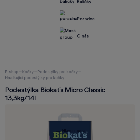
Balíčky
Poradna
O nás
Nacházíte
E-shop
Kočky
Podestýlky pro kočky
se
Hrudkující podestýlky pro kočky
zde:
Podestýlka Biokat's Micro Classic
13,3kg/14l
Hlavní menu