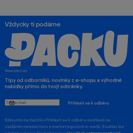
Vždycky ti podáme
Newsletter
Tipy od odborníků, novinky z e‑shopu a výhodné
nabídky přímo do tvojí schránky.
Tvůj
Přihlásit se k odběru
e-
mail
Kliknutím na tlačítko Příhlásit se k odběru souhlasíš se
zasíláním newsletteru a marketingových e-mailů. Souhlas lze
kdykoli odvolat. Podrobnosti v
zásadách ochrany osobních