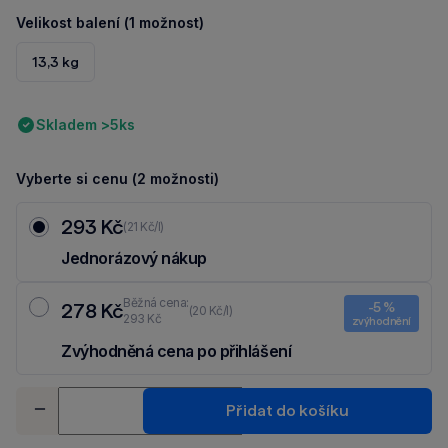
Velikost balení (1 možnost)
13,3 kg
Skladem >5ks
Vyberte si cenu (2 možnosti)
293 Kč
(21 Kč/l)
Jednorázový nákup
Běžná cena:
278 Kč
-5 %
(20 Kč/l)
293 Kč
zvýhodnění
Zvýhodněná cena po přihlášení
Ušetři 15 Kč díky 5 % za
registraci
nebo
přihlášení
do Moje Packu.
Množství
Přidat do košíku
-
+