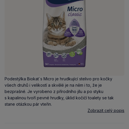
Podestýlka Biokat´s Micro je hrudkující stelivo pro kočky
všech druhů i velikostí a skvělé je na něm i to, že je
bezprašné. Je vyrobeno z přírodního jílu a po styku
s kapalinou tvoří pevné hrudky, úklid kočičí toalety se tak
stane otázkou pár vteřin.
Zobrazit celý popis