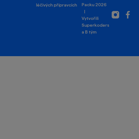
Packu 2026
léčivých přípravcích
|
Instagram
Facebo
Vytvořili
Superkoders
a
B tým