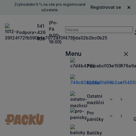
Zvýhodnění 5 % na vše pro registrované
Registrovat se
Zavř
uživatele.
(Po-
541
Pá
Vyhledávání
Podpora
426
P
9:00-
835
16:00)
Vyhledávat
Menu
Zavří
Pes
Zobrazit
Zobrazit
více
více
Kočka
Zobrazit
Zobrazit
více
více
Ostatní
Zobrazit
Zobrazit
mazlíčci
více
více
Pro
Zobrazit
Zobrazit
páníčky
více
více
Balíčky