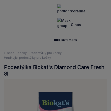
Poradna
O nás
Hlavní menu
Nacházíte
E-shop
Kočky
Podestýlky pro kočky
se
Hrudkující podestýlky pro kočky
zde:
Podestýlka Biokat's Diamond Care Fresh
8l