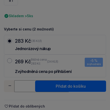
8 l
Skladem >5ks
Vyberte si cenu (2 možnosti)
283 Kč
(35 Kč/l)
Jednorázový nákup
Běžná cena:
-5 %
269 Kč
(34 Kč/l)
283 Kč
zvýhodnění
Zvýhodněná cena po přihlášení
Ušetři 14 Kč díky 5 % za
registraci
nebo
přihlášení
do Moje Packu.
Množství
Přidat do košíku
-
+
Přidat do oblíbených