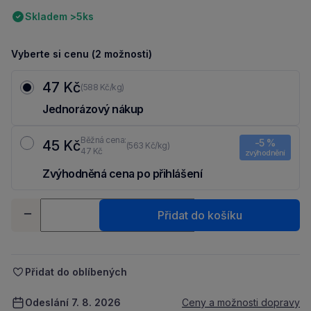
Skladem >5ks
Vyberte si cenu (2 možnosti)
47 Kč
(588 Kč/kg)
Jednorázový nákup
Běžná cena:
-5 %
45 Kč
(563 Kč/kg)
47 Kč
zvýhodnění
Zvýhodněná cena po přihlášení
Ušetři 2 Kč díky 5 % za
registraci
nebo
přihlášení
do Moje Packu.
Množství
Přidat do košíku
-
+
Přidat do oblíbených
Odeslání 7. 8. 2026
Ceny a možnosti dopravy