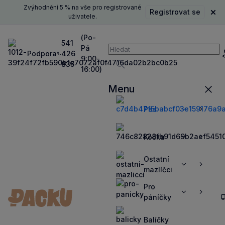
Zvýhodnění 5 % na vše pro registrované
Registrovat se
Zavř
uživatele.
(Po-
541
Pá
Vyhledávání
Podpora
426
P
9:00-
835
16:00)
Vyhledávat
Menu
Zavří
Pes
Zobrazit
Zobrazit
více
více
Kočka
Zobrazit
Zobrazit
více
více
Ostatní
Zobrazit
Zobrazit
mazlíčci
více
více
Pro
Zobrazit
Zobrazit
páníčky
více
více
Balíčky