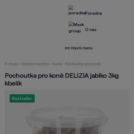
Poradna
O nás
Hlavní menu
Nacházíte
E-shop
Ostatní mazlíčci
Koně
Pochoutky pro koně
se
Pochoutka pro koně DELIZIA jablko 3kg
zde:
kbelík
Bestseller