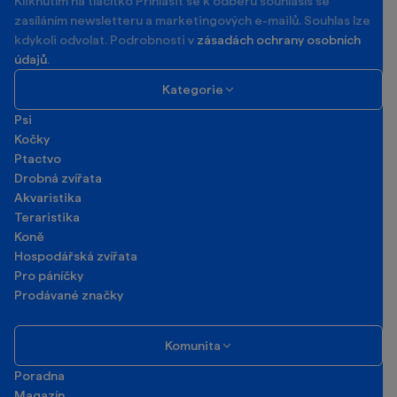
Kliknutím na tlačítko Příhlásit se k odběru souhlasíš se
zasíláním newsletteru a marketingových e-mailů. Souhlas lze
kdykoli odvolat. Podrobnosti v
zásadách ochrany osobních
údajů
.
Kategorie
Psi
Kočky
Ptactvo
Drobná zvířata
Akvaristika
Teraristika
Koně
Hospodářská zvířata
Pro páníčky
Prodávané značky
Komunita
Poradna
Magazín