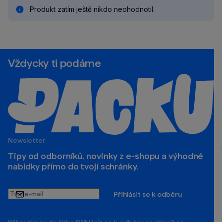
Produkt zatím ještě nikdo neohodnotil.
Vždycky ti podáme
Newsletter
Tipy od odborníků, novinky z e‑shopu a výhodné
nabídky přímo do tvojí schránky.
Tvůj
Přihlásit se k odběru
e-
mail