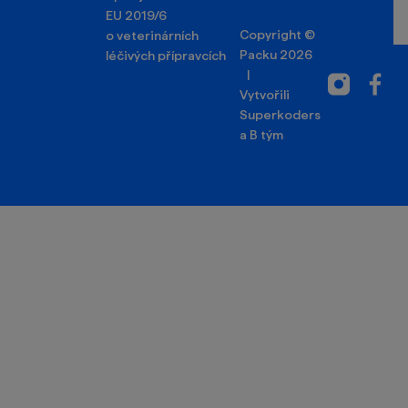
EU 2019/6
Copyright ©
o veterinárních
Packu 2026
léčivých přípravcích
|
Instagram
Facebo
Vytvořili
Superkoders
a
B tým