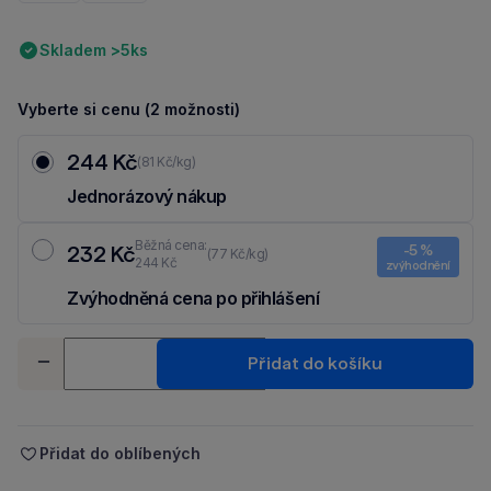
Skladem >5ks
Vyberte si cenu (2 možnosti)
244 Kč
(81 Kč/kg)
Jednorázový nákup
Běžná cena:
232 Kč
-5 %
(77 Kč/kg)
244 Kč
zvýhodnění
Zvýhodněná cena po přihlášení
Ušetři 12 Kč díky 5 % za
registraci
nebo
přihlášení
do Moje Packu.
Množství
Přidat do košíku
-
+
Přidat do oblíbených