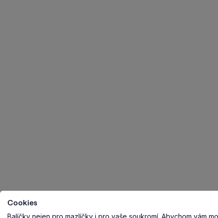
Cookies
Balíčky nejen pro mazlíčky i pro vaše soukromí.
Abychom vám mohl