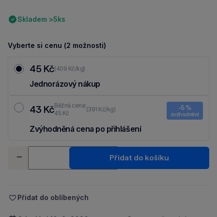
Skladem >5ks
Vyberte si cenu (2 možnosti)
45 Kč
(409 Kč/kg)
Jednorázový nákup
Běžná cena:
43 Kč
-5 %
(391 Kč/kg)
45 Kč
zvýhodnění
Zvýhodněná cena po přihlášení
Ušetři 2 Kč díky 5 % za
registraci
nebo
přihlášení
do Moje Packu.
Množství
Přidat do košíku
-
+
Přidat do oblíbených