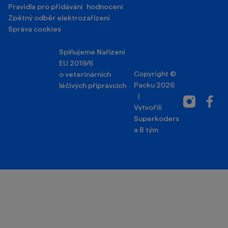
Pravidla pro přidávání hodnocení
Zpětný odběr elektrozařízení
Správa cookies
Splňujeme Nařízení
EU 2019/6
Copyright ©
o veterinárních
Packu 2026
léčivých přípravcích
|
Instagram
Facebo
Vytvořili
Superkoders
a
B tým