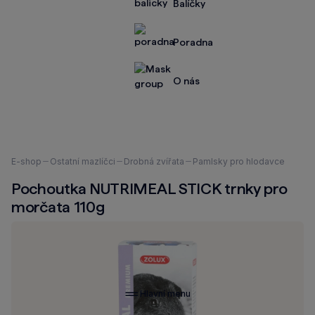
Balíčky
Poradna
O nás
Nacházíte
E-shop
Ostatní mazlíčci
Drobná zvířata
Pamlsky pro hlodavce
se
Pochoutka NUTRIMEAL STICK trnky pro
zde:
morčata 110g
Hlavní menu