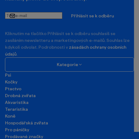
Tvůj
Přihlásit se k odběru
e-
mail
Kliknutím na tlačítko Příhlásit se k odběru souhlasíš se
zasíláním newsletteru a marketingových e-mailů. Souhlas lze
kdykoli odvolat. Podrobnosti v
zásadách ochrany osobních
údajů
.
Kategorie
Psi
Kočky
Ptactvo
Drobná zvířata
Akvaristika
Teraristika
Koně
Hospodářská zvířata
Pro páníčky
Prodávané značky