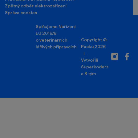
Zpětný odběr elektrozařízení
Správa cookies
Splňujeme Nařízení
EU 2019/6
Copyright ©
o veterinárních
Packu 2026
léčivých přípravcích
|
Instagram
Facebo
Vytvořili
Superkoders
a
B tým