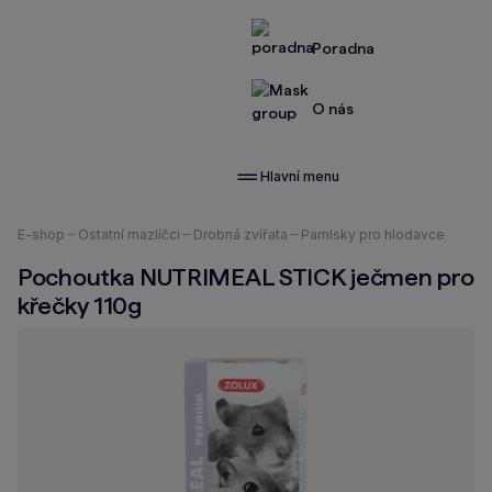
Poradna
O nás
Hlavní menu
Nacházíte
E-shop
Ostatní mazlíčci
Drobná zvířata
Pamlsky pro hlodavce
se
Pochoutka NUTRIMEAL STICK ječmen pro
zde:
křečky 110g