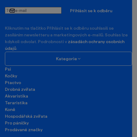
Tvůj
Přihlásit se k odběru
e-
mail
Kliknutím na tlačítko Příhlásit se k odběru souhlasíš se
zasíláním newsletteru a marketingových e-mailů. Souhlas lze
kdykoli odvolat. Podrobnosti v
zásadách ochrany osobních
údajů
.
Kategorie
Psi
Kočky
Ptactvo
Drobná zvířata
Akvaristika
Teraristika
Koně
Hospodářská zvířata
Pro páníčky
Prodávané značky