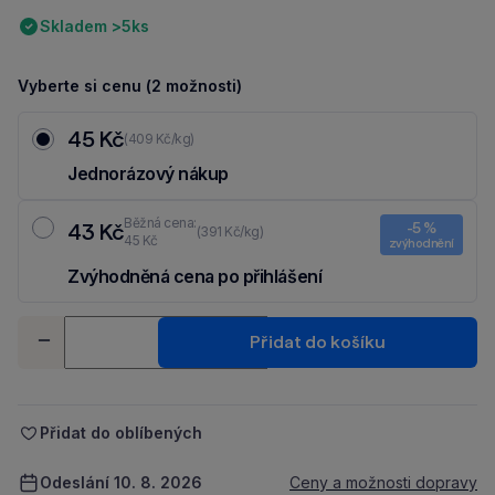
Skladem >5ks
Vyberte si cenu (2 možnosti)
45 Kč
(409 Kč/kg)
Jednorázový nákup
Běžná cena:
43 Kč
-5 %
(391 Kč/kg)
45 Kč
zvýhodnění
Zvýhodněná cena po přihlášení
Ušetři 2 Kč díky 5 % za
registraci
nebo
přihlášení
do Moje Packu.
Množství
Přidat do košíku
-
+
Přidat do oblíbených
Odeslání 10. 8. 2026
Ceny a možnosti dopravy