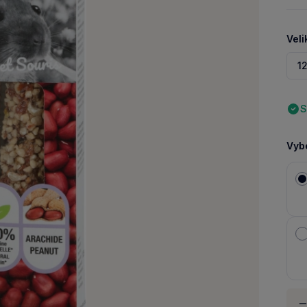
Veli
1
S
Vybe
Množ
-