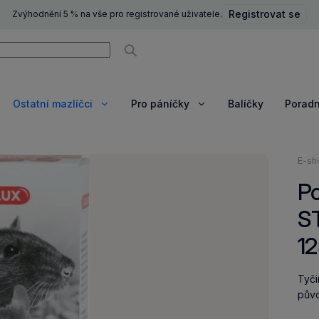
Registrovat se
Zvýhodnění 5 % na vše pro registrované uživatele.
ní
Vyhledávat
Ostatní mazlíčci
Pro páníčky
Balíčky
Porad
razit
Zobrazit
Zobrazit
e
více
více
Nach
E-sh
se
P
zde:
ST
1
Tyči
půvo