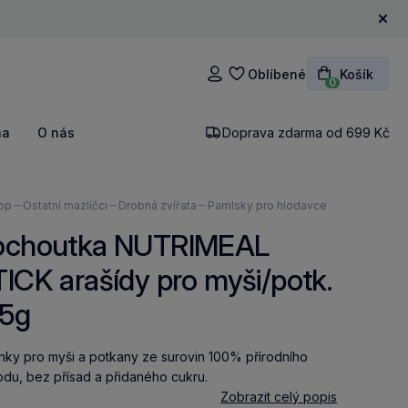
Zavří
Oblíbené
Košík
Přihlášení
0
na
O nás
Doprava zdarma od 699 Kč
ázíte
op
Ostatní mazlíčci
Drobná zvířata
Pamlsky pro hlodavce
ochoutka NUTRIMEAL
ICK arašídy pro myši/potk.
25g
nky pro myši a potkany ze surovin 100% přírodního
du, bez přísad a přidaného cukru.
Zobrazit celý popis