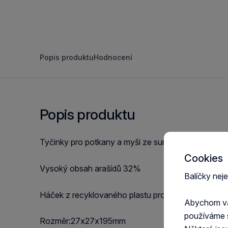
Popis produktu
Hodnocení
Popis produktu
Tyčinky pro potkany a myši ze surovin 100% přírod
Cookies
Vysoký obsah arašídů 32%
Balíčky nej
Háček z recyklovaného plastu pro snadné zavěšen
Abychom vám
používáme 
Rozměr:27x27x195mm