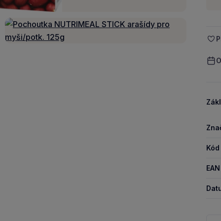
P
O
Zákl
Zna
Kód
EAN
Dat