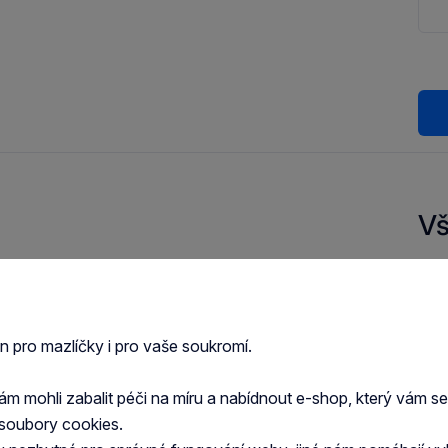
Vš
ního původu, bez přísad a přidaného cukru.
Druh
Typ 
en pro mazlíčky i pro vaše soukromí.
Zob
í
 mohli zabalit péči na míru a nabídnout e-shop, který vám s
soubory cookies.