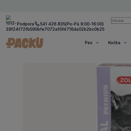
Vyhledává
Podpora
541 426 835
(Po-Pá 9:00-16:00)
Pes
Kočka
Zobrazit
Zob
více
víc