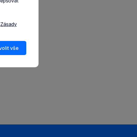
lepšovat
a
Zásady
olit vše