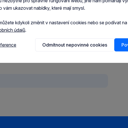
u nezbytné pro správné fungování webu, jiné nám pomáhají vy
o vám ukazovat nabídky, které mají smysl.
můžete kdykoli změnit v nastavení cookies nebo se podívat n
obních údajů
.
eference
Odmítnout nepovinné cookies
Pov