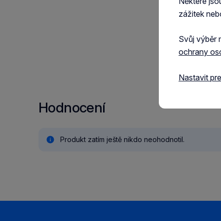
Některé jso
zážitek neb
Svůj výběr 
ochrany os
Nastavit pr
Hodnocení
Produkt zatím ještě nikdo neohodnotil.