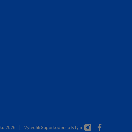
Instagram
Facebook
cku 2026
|
Vytvořili
Superkoders
a
B tým