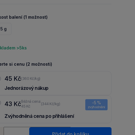
kost balení (1 možnost)
25 g
kladem >5ks
rte si cenu (2 možnosti)
45 Kč
(360 Kč/kg)
Jednorázový nákup
Běžná cena:
-5 %
43 Kč
(344 Kč/kg)
45 Kč
zvýhodnění
Zvýhodněná cena po přihlášení
Ušetři 2 Kč díky 5 % za
registraci
nebo
přihlášení
do Moje
ství
Packu.
Přidat do košíku
+