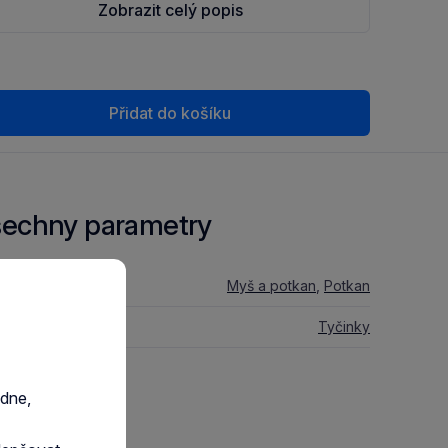
Zobrazit celý popis
Přidat do košíku
echny parametry
 zvířete:
Myš a potkan
,
Potkan
stravy:
Tyčinky
razit GPSR
edne,