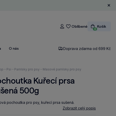
Zavří
Oblíbené
Košík
Přihlášení
0
a
O nás
Doprava zdarma od 699 Kč
ázíte
op
Psi
Pamlsky pro psy
Masové pamlsky pro psy
ochoutka Kuřecí prsa
ušená 500g
vá pochoutka pro psy, kuřecí prsa sušená.
Zobrazit celý popis