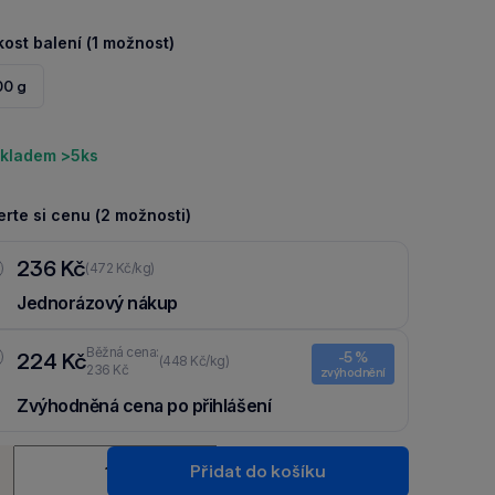
kost balení (1 možnost)
00 g
kladem >5ks
rte si cenu (2 možnosti)
236 Kč
(472 Kč/kg)
Jednorázový nákup
Běžná cena:
224 Kč
-5 %
(448 Kč/kg)
236 Kč
zvýhodnění
Zvýhodněná cena po přihlášení
Ušetři 12 Kč díky 5 % za
registraci
nebo
přihlášení
do Moje
ství
Packu.
Přidat do košíku
+