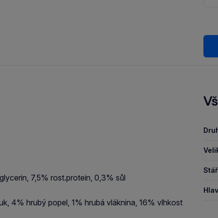
Vš
Druh
Veli
Stář
lycerin, 7,5% rost.protein, 0,3% sůl
Hlav
uk, 4% hrubý popel, 1% hrubá vláknina, 16% vlhkost