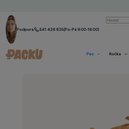
Vyhledáván
Podpora
541 426 835
(Po-Pá 9:00-16:00)
Pes
Kočka
Zobrazit
Zo
více
ví