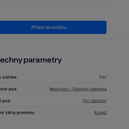
Přidat do košíku
echny parametry
 zvířete:
Pes
kost psa:
Neurčeno / Všechny plemena
í psa:
Pro všechny
ní zdroj proteinu:
Kuřecí