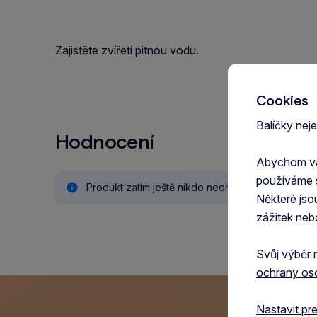
Zajistěte zvířeti pitnou vodu.
Cookies
Balíčky nej
Hodnocení
Abychom vám
používáme 
Produkt zatím ještě nikdo neohodnotil.
Některé jso
zážitek neb
Svůj výběr 
ochrany os
Nastavit pr