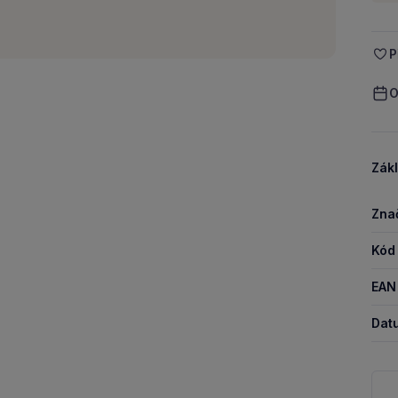
P
O
Zákl
Zna
Kód
EAN
Dat