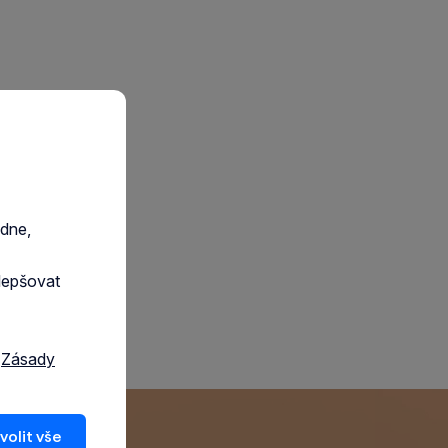
edne,
lepšovat
a
Zásady
volit vše