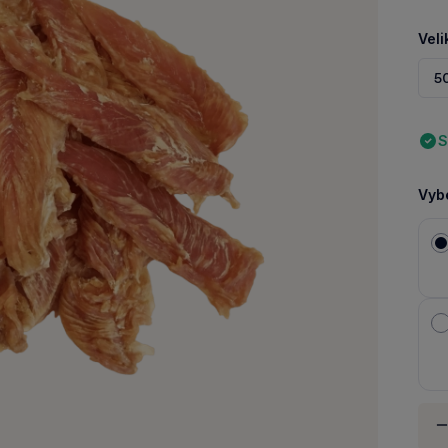
Veli
5
S
Vybe
Množ
-