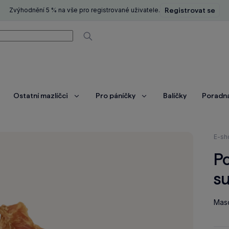
Zvýhodnění 5 % na vše pro registrované uživatele.
Registrovat se
í
Vyhledávat
Ostatní mazlíčci
Pro páníčky
Balíčky
Poradn
brazit
Zobrazit
Zobrazit
ce
více
více
Nach
E-sh
se
P
zde:
s
Maso