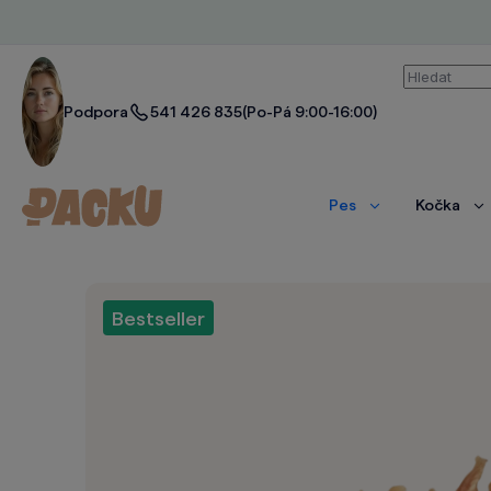
Vyhledáván
Podpora
541 426 835
(Po-Pá 9:00-16:00)
Pes
Kočka
Zobrazit
Zo
více
ví
Bestseller