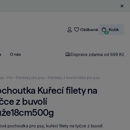
Zavří
Oblíbené
Košík
Přihlášení
0
a
O nás
Doprava zdarma od 699 Kč
ázíte
op
Psi
Pamlsky pro psy
Pamlsky z buvolí kůže pro psy
choutka Kuřecí filety na
čce z buvolí
ůže18cm500g
vá pochoutka pro psy, kuřecí filety na tyčce z buvolí