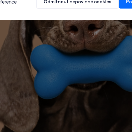
eference
Odmítnout nepovinné cookies
Po