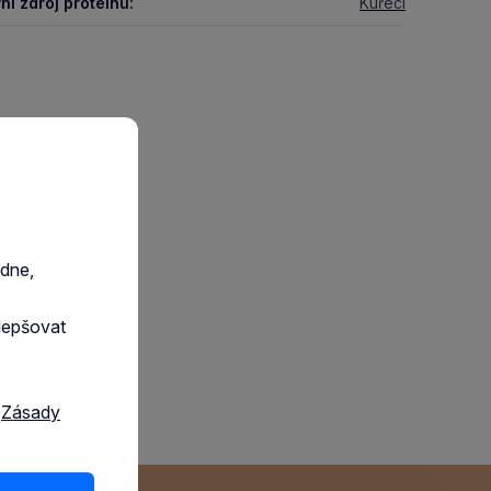
ní zdroj proteinu:
Kuřecí
edne,
lepšovat
a
Zásady