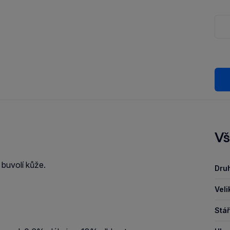
Vš
 buvolí kůže.
Druh
Veli
Stář