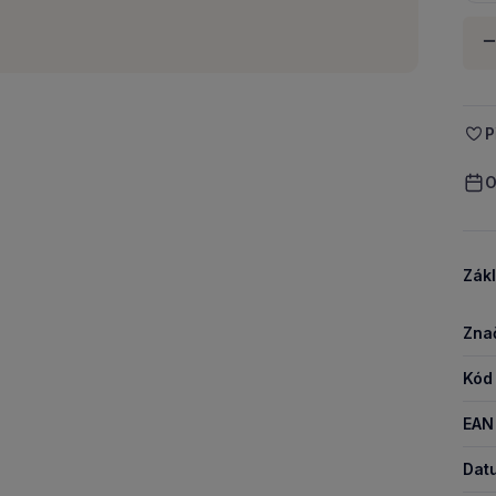
Množ
-
P
O
Zákl
Zna
Kód
EAN
Dat