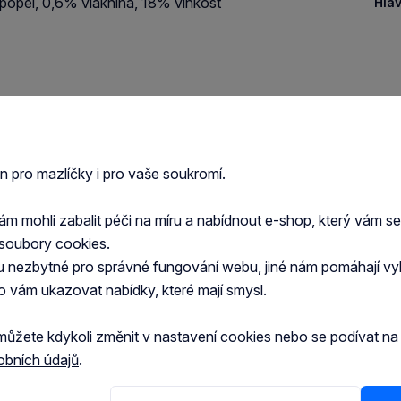
popel, 0,6% vláknina, 18% vlhkost
Hlav
en pro mazlíčky i pro vaše soukromí.
 mohli zabalit péči na míru a nabídnout e-shop, který vám s
soubory cookies.
u nezbytné pro správné fungování webu, jiné nám pomáhají vy
o vám ukazovat nabídky, které mají smysl.
můžete kdykoli změnit v nastavení cookies nebo se podívat n
obních údajů
.