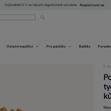
Zvýhodnění 5 % na vše pro registrované uživatele.
Registrovat se
í
Vyhledávat
Ostatní mazlíčci
Pro páníčky
Balíčky
Poradn
brazit
Zobrazit
Zobrazit
ce
více
více
Nach
E-sh
se
Po
zde:
ty
k
Maso