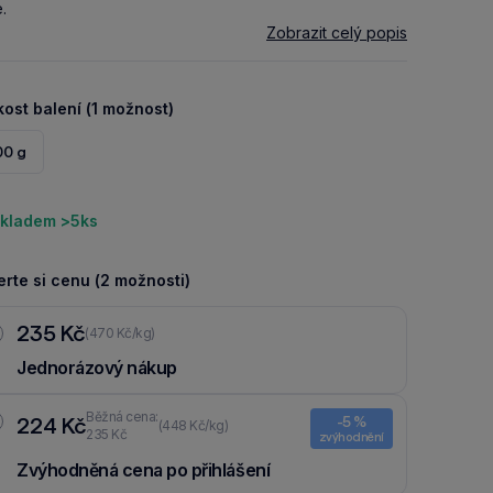
.
Zobrazit celý popis
kost balení (1 možnost)
00 g
kladem >5ks
rte si cenu (2 možnosti)
235 Kč
(470 Kč/kg)
Jednorázový nákup
Běžná cena:
224 Kč
-5 %
(448 Kč/kg)
235 Kč
zvýhodnění
Zvýhodněná cena po přihlášení