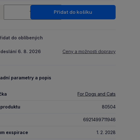
Ušetři 11 Kč díky 5 % za
registraci
nebo
přihlášení
do Moje
ství
Packu.
Přidat do košíku
+
řidat do oblíbených
deslání 6. 8. 2026
Ceny a možnosti dopravy
adní parametry a popis
čka
For Dogs and Cats
 produktu
80504
6921499711946
um exspirace
1. 2. 2028