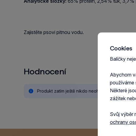
Analytické složky:
65% protein, 2,54% tuk, 3,7% 
Zajistěte psovi pitnou vodu.
Cookies
Balíčky nej
Hodnocení
Abychom vám
používáme 
Některé jso
Produkt zatím ještě nikdo neohodnotil.
zážitek neb
Svůj výběr 
ochrany os