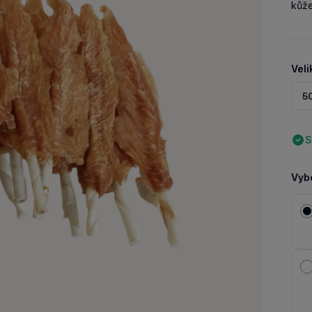
kůže
Veli
5
S
Vybe