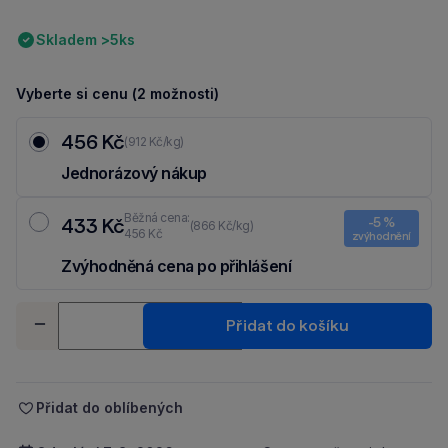
Skladem >5ks
Vyberte si cenu (2 možnosti)
456 Kč
(912 Kč/kg)
Jednorázový nákup
Běžná cena:
433 Kč
-5 %
(866 Kč/kg)
456 Kč
zvýhodnění
Zvýhodněná cena po přihlášení
Ušetři 23 Kč díky 5 % za
registraci
nebo
přihlášení
do Moje Packu.
Množství
Přidat do košíku
-
+
Přidat do oblíbených