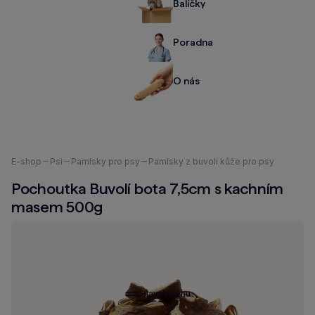
Balíčky
Poradna
O nás
Nacházíte
E-shop
Psi
Pamlsky pro psy
Pamlsky z buvolí kůže pro psy
se
Pochoutka Buvolí bota 7,5cm s kachním
zde:
masem 500g
Hlavní menu