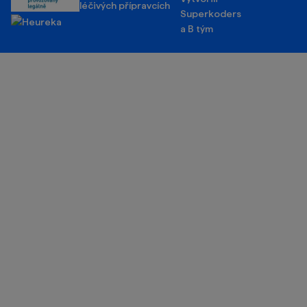
léčivých přípravcích
Superkoders
a
B tým