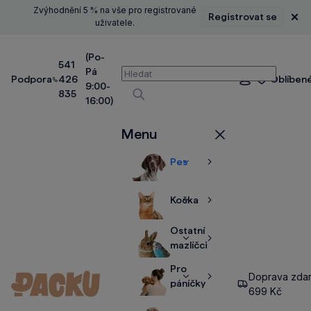
Zvýhodnění 5 % na vše pro registrované
Registrovat se
Zavř
uživatele.
(Po-
541
Pá
Vyhledávání
Podpora
426
Oblíben
Přihlášení
9:00-
835
16:00)
Vyhledávat
Menu
Zavřít
Pes
Zobrazit
Zobrazit
více
více
Kočka
Zobrazit
Zobrazit
více
více
Ostatní
Zobrazit
Zobrazit
mazlíčci
více
více
Pro
Doprava zda
Zobrazit
Zobrazit
páníčky
699 Kč
více
více