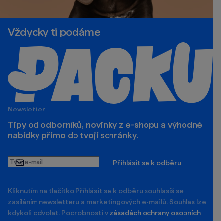
Vždycky ti podáme
Newsletter
Tipy od odborníků, novinky z e‑shopu a výhodné
nabídky přímo do tvojí schránky.
Tvůj
Přihlásit se k odběru
e-
mail
Kliknutím na tlačítko Příhlásit se k odběru souhlasíš se
zasíláním newsletteru a marketingových e-mailů. Souhlas lze
kdykoli odvolat. Podrobnosti v
zásadách ochrany osobních