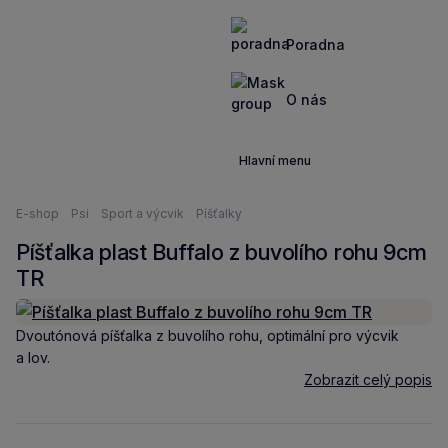
Poradna
O nás
Hlavní menu
Nacházíte
E-shop
Psi
Sport a výcvik
Píšťalky
se
Píšťalka plast Buffalo z buvolího rohu 9cm
zde:
TR
Dvoutónová píšťalka z buvolího rohu, optimální pro výcvik
a lov.
Zobrazit celý popis