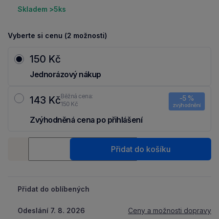
Skladem >5ks
Vyberte si cenu (2 možnosti)
150 Kč
Jednorázový nákup
Běžná cena:
-5 %
143 Kč
150 Kč
zvýhodnění
Zvýhodněná cena po přihlášení
Ušetři 7 Kč díky 5 % za
registraci
nebo
přihlášení
do Moje Packu.
Množství
Přidat do košíku
-
+
Přidat do oblíbených
Odeslání 7. 8. 2026
Ceny a možnosti dopravy