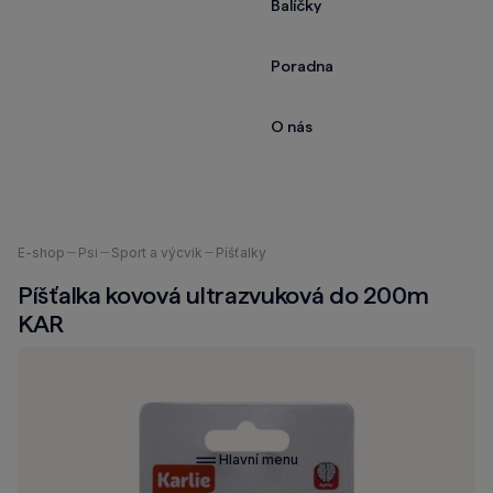
Balíčky
Poradna
O nás
Nacházíte
E-shop
Psi
Sport a výcvik
Píšťalky
se
Píšťalka kovová ultrazvuková do 200m
zde:
KAR
Hlavní menu