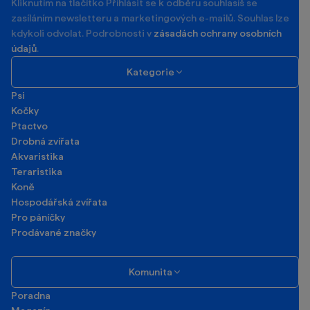
Kliknutím na tlačítko Příhlásit se k odběru souhlasíš se
zasíláním newsletteru a marketingových e-mailů. Souhlas lze
kdykoli odvolat. Podrobnosti v
zásadách ochrany osobních
údajů
.
Kategorie
Psi
Kočky
Ptactvo
Drobná zvířata
Akvaristika
Teraristika
Koně
Hospodářská zvířata
Pro páníčky
Prodávané značky
Komunita
Poradna