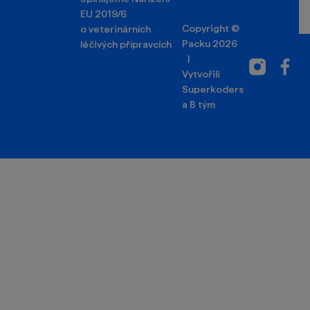
EU 2019/6
Copyright ©
o veterinárních
Packu 2026
léčivých přípravcích
|
Instagram
Facebo
Vytvořili
Superkoders
a
B tým