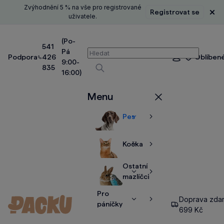
Zvýhodnění 5 % na vše pro registrované
Registrovat se
Zavř
uživatele.
(Po-
541
Pá
Vyhledávání
Podpora
426
Oblíben
Přihlášení
9:00-
835
16:00)
Vyhledávat
Menu
Zavřít
Pes
Zobrazit
Zobrazit
více
více
Kočka
Zobrazit
Zobrazit
více
více
Ostatní
Zobrazit
Zobrazit
mazlíčci
více
více
Pro
Doprava zda
Zobrazit
Zobrazit
páníčky
699 Kč
více
více