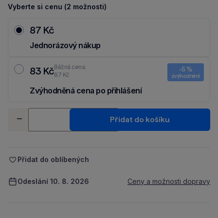
Vyberte si cenu (2 možnosti)
87 Kč
Jednorázový nákup
Běžná cena:
83 Kč
-5 %
87 Kč
zvýhodnění
Zvýhodněná cena po přihlášení
Ušetři 4 Kč díky 5 % za
registraci
nebo
přihlášení
do Moje Packu.
Množství
Přidat do košíku
-
+
Přidat do oblíbených
Odeslání 10. 8. 2026
Ceny a možnosti dopravy