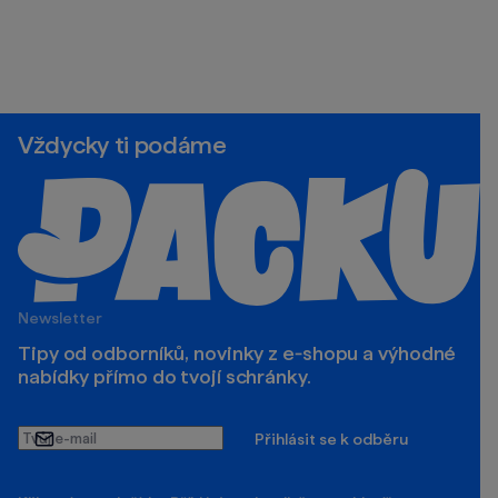
Vždycky ti podáme
Newsletter
Tipy od odborníků, novinky z e‑shopu a výhodné
nabídky přímo do tvojí schránky.
Tvůj
Přihlásit se k odběru
e-
mail