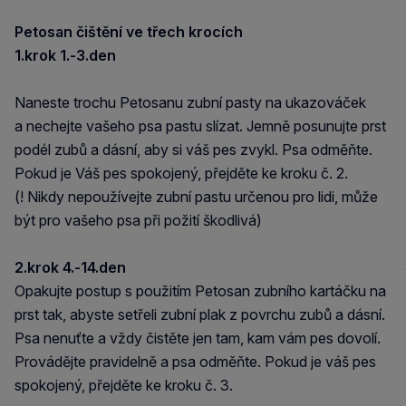
Petosan čištění ve třech krocích
1.krok 1.-3.den
Naneste trochu Petosanu zubní pasty na ukazováček
a nechejte vašeho psa pastu slízat. Jemně posunujte prst
podél zubů a dásní, aby si váš pes zvykl. Psa odměňte.
Pokud je Váš pes spokojený, přejděte ke kroku č. 2.
(! Nikdy nepoužívejte zubní pastu určenou pro lidi, může
být pro vašeho psa při požití škodlivá)
2.krok 4.-14.den
Opakujte postup s použitím Petosan zubního kartáčku na
prst tak, abyste setřeli zubní plak z povrchu zubů a dásní.
Psa nenuťte a vždy čistěte jen tam, kam vám pes dovolí.
Provádějte pravidelně a psa odměňte. Pokud je váš pes
spokojený, přejděte ke kroku č. 3.