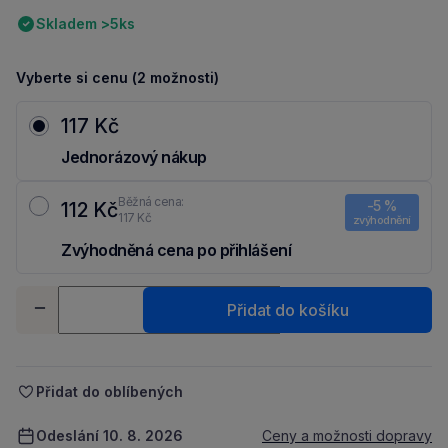
Skladem >5ks
Vyberte si cenu (2 možnosti)
117 Kč
Jednorázový nákup
Běžná cena:
-5 %
112 Kč
117 Kč
zvýhodnění
Zvýhodněná cena po přihlášení
Ušetři 5 Kč díky 5 % za
registraci
nebo
přihlášení
do Moje Packu.
Množství
Přidat do košíku
-
+
Přidat do oblíbených
Odeslání 10. 8. 2026
Ceny a možnosti dopravy