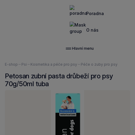
Poradna
O nás
Hlavní menu
Nacházíte
E-shop
Psi
Kosmetika a péče pro psy
Péče o zuby pro psy
se
Petosan zubní pasta drůbeží pro psy
zde:
70g/50ml tuba