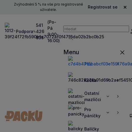
Zvýhodnění 5 % na vše pro registrované
Registrovat se
Zavř
uživatele.
(Po-
541
Pá
Vyhledávání
Podpora
426
P
9:00-
835
16:00)
Vyhledávat
Menu
Zavří
Pes
Zobrazit
Zobrazit
více
více
Kočka
Zobrazit
Zobrazit
více
více
Ostatní
Zobrazit
Zobrazit
mazlíčci
více
více
Pro
Zobrazit
Zobrazit
páníčky
více
více
Balíčky