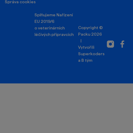
Správa cookies
Splňujeme Nařízení
EU 2019/6
Copyright ©
o veterinárních
Packu 2026
léčivých přípravcích
|
Instagram
Facebo
Vytvořili
Superkoders
a
B tým