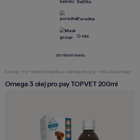
Balíčky
Poradna
O nás
Hlavní menu
Nacházíte
E-shop
Psi
Nutriční doplňky a vitamíny pro psy
Srst, kůže a tlapy
se
Omega 3 olej pro psy TOPVET 200ml
zde: