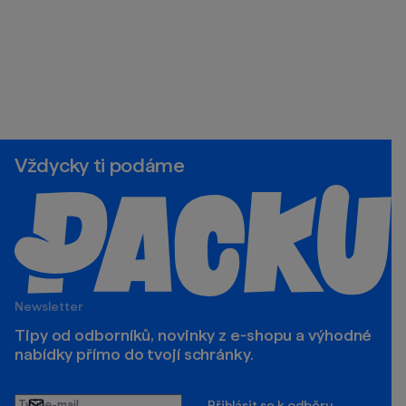
Vždycky ti podáme
Newsletter
Tipy od odborníků, novinky z e‑shopu a výhodné
nabídky přímo do tvojí schránky.
Tvůj
Přihlásit se k odběru