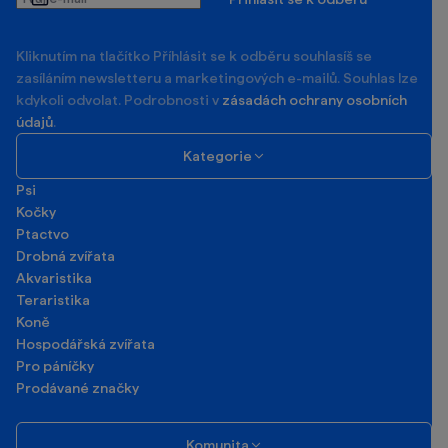
e-
mail
Kliknutím na tlačítko Příhlásit se k odběru souhlasíš se
zasíláním newsletteru a marketingových e-mailů. Souhlas lze
kdykoli odvolat. Podrobnosti v
zásadách ochrany osobních
údajů
.
Kategorie
Psi
Kočky
Ptactvo
Drobná zvířata
Akvaristika
Teraristika
Koně
Hospodářská zvířata
Pro páníčky
Prodávané značky
Komunita