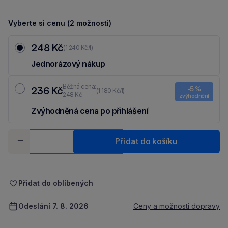
Vyberte si cenu (2 možnosti)
248 Kč
(1 240 Kč/l)
Jednorázový nákup
Běžná cena:
236 Kč
-5 %
(1 180 Kč/l)
248 Kč
zvýhodnění
Zvýhodněná cena po přihlášení
Ušetři 12 Kč díky 5 % za
registraci
nebo
přihlášení
do Moje Packu.
Množství
Přidat do košíku
-
+
Přidat do oblíbených
Odeslání 7. 8. 2026
Ceny a možnosti dopravy