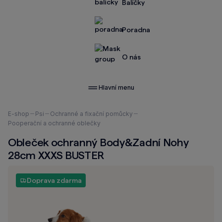
Balíčky
Poradna
O nás
Hlavní menu
Nacházíte
E-shop
Psi
Ochranné a fixační pomůcky
se
Pooperační a ochranné oblečky
zde:
Obleček ochranný Body&Zadní Nohy
28cm XXXS BUSTER
Doprava zdarma