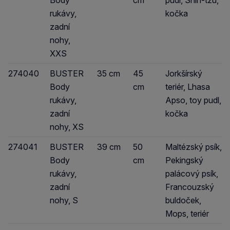
Body
cm
pudl, Shih-tzu,
rukávy,
kočka
zadní
nohy,
XXS
274040
BUSTER
35 cm
45
Jorkšírský
Body
cm
teriér, Lhasa
rukávy,
Apso, toy pudl,
zadní
kočka
nohy, XS
274041
BUSTER
39 cm
50
Maltézský psík,
Body
cm
Pekingský
rukávy,
palácový psík,
zadní
Francouzský
nohy, S
buldoček,
Mops, teriér