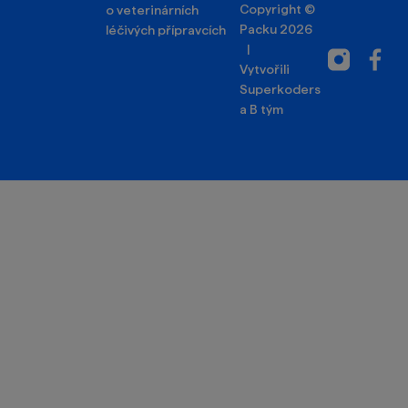
Copyright ©
o veterinárních
Packu 2026
léčivých přípravcích
|
Instagram
Facebo
Vytvořili
Superkoders
a
B tým