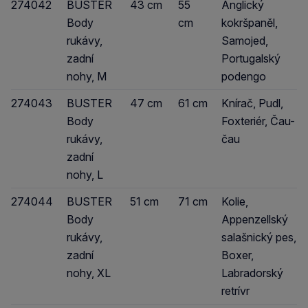
274042
BUSTER
43 cm
55
Anglický
Body
cm
kokršpaněl,
rukávy,
Samojed,
zadní
Portugalský
nohy, M
podengo
274043
BUSTER
47 cm
61 cm
Knírač, Pudl,
Body
Foxteriér, Čau-
rukávy,
čau
zadní
nohy, L
274044
BUSTER
51 cm
71 cm
Kolie,
Body
Appenzellský
rukávy,
salašnický pes,
zadní
Boxer,
nohy, XL
Labradorský
retrívr