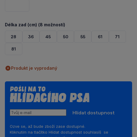
Černá
Délka zad (cm) (8 možností)
28
36
45
50
55
61
71
81
Produkt je vyprodaný
Pošli na to
hlídacího psa
Tvůj
Hlídat dostupnost
e-
mail
Ozve se, až bude zboží zase dostupné.
Kliknutím na tlačítko Hlídat dostupnost souhlasíš se