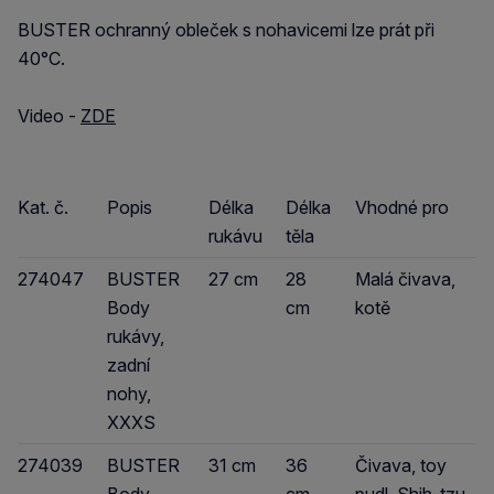
BUSTER ochranný obleček s nohavicemi lze prát při
40°C.
Video -
ZDE
Kat. č.
Popis
Délka
Délka
Vhodné pro
rukávu
těla
274047
BUSTER
27 cm
28
Malá čivava,
Body
cm
kotě
rukávy,
zadní
nohy,
XXXS
274039
BUSTER
31 cm
36
Čivava, toy