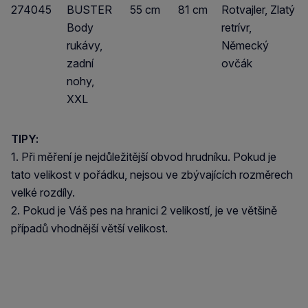
274045
BUSTER
55 cm
81 cm
Rotvajler, Zlatý
Body
retrívr,
rukávy,
Německý
zadní
ovčák
nohy,
XXL
TIPY:
1. Při měření je nejdůležitější obvod hrudníku. Pokud je
tato velikost v pořádku, nejsou ve zbývajících rozměrech
velké rozdíly.
2. Pokud je Váš pes na hranici 2 velikostí, je ve většině
případů vhodnější větší velikost.