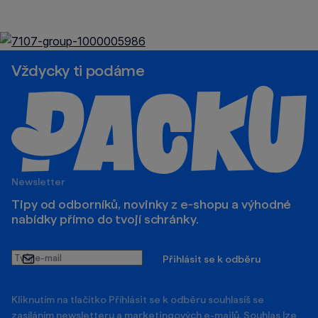
Vždycky ti podáme
Newsletter
Tipy od odborníků, novinky z e‑shopu a výhodné
nabídky přímo do tvojí schránky.
Tvůj
Přihlásit se k odběru
e-
mail
Kliknutím na tlačítko Příhlásit se k odběru souhlasíš se
zasíláním newsletteru a marketingových e-mailů. Souhlas lze