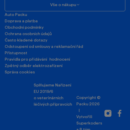
Vše o nákupu
Auto Packu
Doprava a platba
Obchodní podmínky
Ochrana osobních údajů
Často kladené dotazy
Odstoupení od smlouvy a reklamační řád
Přístupnost
Pravidla pro přidávání hodnocení
Zpětný odběr elektrozařízení
Správa cookies
Splňujeme Nařízení
EU 2019/6
Copyright ©
o veterinárních
Packu 2026
léčivých přípravcích
|
Instagram
Facebo
Vytvořili
Superkoders
a
B tým