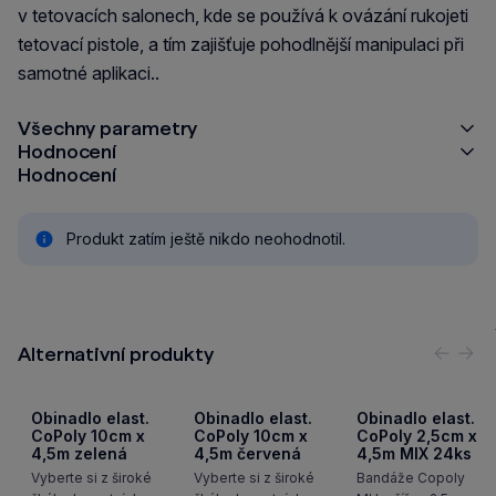
v tetovacích salonech, kde se používá k ovázání rukojeti
tetovací pistole, a tím zajišťuje pohodlnější manipulaci při
samotné aplikaci..
Všechny parametry
Hodnocení
Hodnocení
Produkt zatím ještě nikdo neohodnotil.
Alternativní produkty
Předc
Nás
Obinadlo elast.
Obinadlo elast.
Obinadlo elast.
CoPoly 10cm x
CoPoly 10cm x
CoPoly 2,5cm x
4,5m zelená
4,5m červená
4,5m MIX 24ks
Vyberte si z široké
Vyberte si z široké
Bandáže Copoly