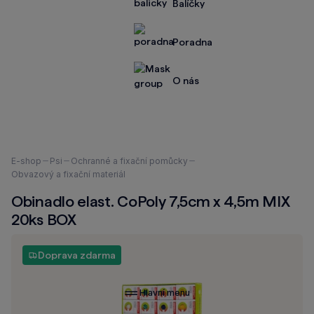
Balíčky
Poradna
O nás
Nacházíte
E-shop
Psi
Ochranné a fixační pomůcky
se
Obvazový a fixační materiál
zde:
Obinadlo elast. CoPoly 7,5cm x 4,5m MIX
20ks BOX
Doprava zdarma
Hlavní menu