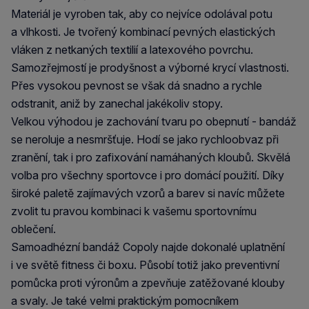
Materiál je vyroben tak, aby co nejvíce odolával potu
a vlhkosti. Je tvořený kombinací pevných elastických
vláken z netkaných textilií a latexového povrchu.
Samozřejmostí je prodyšnost a výborné krycí vlastnosti.
Přes vysokou pevnost se však dá snadno a rychle
odstranit, aniž by zanechal jakékoliv stopy.
Velkou výhodou je zachování tvaru po obepnutí - bandáž
se neroluje a nesmršťuje. Hodí se jako rychloobvaz při
zranění, tak i pro zafixování namáhaných kloubů. Skvělá
volba pro všechny sportovce i pro domácí použití. Díky
široké paletě zajímavých vzorů a barev si navíc můžete
zvolit tu pravou kombinaci k vašemu sportovnímu
oblečení.
Samoadhézní bandáž Copoly najde dokonalé uplatnění
i ve světě fitness či boxu. Působí totiž jako preventivní
pomůcka proti výronům a zpevňuje zatěžované klouby
a svaly. Je také velmi praktickým pomocníkem