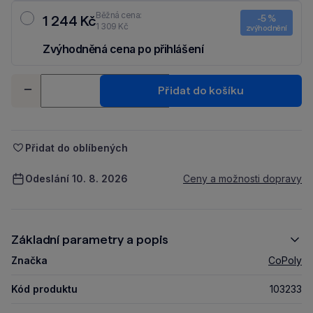
Běžná cena:
1 244 Kč
-5 %
1 309 Kč
zvýhodnění
Zvýhodněná cena po přihlášení
Ušetři 65 Kč díky 5 % za
registraci
nebo
přihlášení
do Moje Packu.
Množství
Přidat do košíku
-
+
Přidat do oblíbených
Odeslání 10. 8. 2026
Ceny a možnosti dopravy
Základní parametry a popis
Značka
CoPoly
Kód produktu
103233