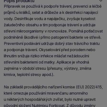
Popis produktu
Přípravek se používá k podpoře trávení, prevenci a léčbě
průjmů u králíků, selat a drůbeže a k desinfekci napájecí
vody. Desinfikuje vodu a napáječku, zvyšuje kyselost
žaludečního obsahu a tím podporuje trávení a udržuje
střevní mikroorganismy v rovnováze. Pomáhá potlačovat
podmíněně škodlivé i přímo patogenní bakterie ve střevě.
Preventivní podávání udržuje dobrý stav trávicího traktu
a podporuje trávení. Okyselování před porodem nebo
líhnutím snižuje riziko infekce mláďat nežádoucími
střevními bakteriemi od matky. Aplikace je vhodná
zejména v období stresu (přesuny, výstavy, změna
krmiva, teplotní stresy apod.).
Na základě provádějícího nařízení komise (EU) 2022/415,
které omezuje používání mravenčanu amonného
u některých hospodářských zvířat, bylo nutné upravit
původní složení Nutrimixu Forticoat. Z důvodu změny