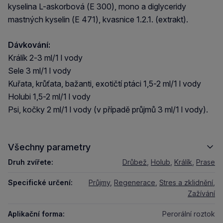
kyselina L-askorbová (E 300), mono a diglyceridy
mastných kyselin (E 471), kvasnice 1.2.1. (extrakt).
Dávkování:
Králík 2-3 ml/1 l vody
Sele 3 ml/1 l vody
Kuřata, krůťata, bažanti, exotičtí ptáci 1,5-2 ml/1 l vody
Holubi 1,5-2 ml/1 l vody
Psi, kočky 2 ml/1 l vody (v případě průjmů 3 ml/1 l vody).
Všechny parametry
Druh zvířete:
Drůbež
,
Holub
,
Králík
,
Prase
Specifické určení:
Průjmy
,
Regenerace
,
Stres a zklidnění
,
Zažívání
Aplikační forma:
Perorální roztok