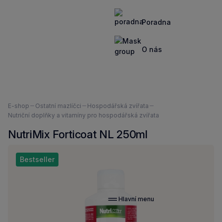
Poradna
O nás
Nacházíte
E-shop
Ostatní mazlíčci
Hospodářská zvířata
se
Nutriční doplňky a vitamíny pro hospodářská zvířata
zde:
NutriMix Forticoat NL 250ml
Bestseller
Hlavní menu