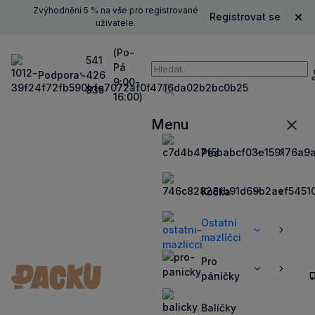
Zvýhodnění 5 % na vše pro registrované
Registrovat se
Zavř
uživatele.
(Po-
541
Pá
Vyhledávání
Podpora
426
P
9:00-
835
16:00)
Vyhledávat
Menu
Zavří
Pes
Zobrazit
Zobrazit
více
více
Kočka
Zobrazit
Zobrazit
více
více
Ostatní
Zobrazit
Zobrazit
mazlíčci
více
více
Pro
Zobrazit
Zobrazit
páníčky
více
více
Balíčky