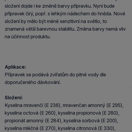
složení dojde i ke změně barvy přípravku. Nyní bude
přípravek čirý, popř. s lehkým nádechem do hněda. Nové
složení by mělo být méně senzitivní na světlo, to
znamená větší barevnou stabilitu. Změna barvy nemá vliv
na účinnost produktu.
Aplikace:
Přípravek se podává zvířatům do pitné vody dle
doporučeného dávkování.
Složení:
Kyselina mravenčí (E 236), mravenčan amonný (E 295),
kyselina octová (E 260), kyselina propionová (E 280),
propionát amonný (E 284), kyselina sorbová (E 200),
kyselina mléčná (E 270), kyselina citronová (E 330),