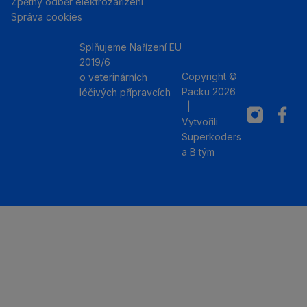
Zpětný odběr elektrozařízení
Správa cookies
Splňujeme Nařízení EU
2019/6
Copyright ©
o veterinárních
Packu 2026
léčivých přípravcích
|
Instagram
Facebo
Vytvořili
Superkoders
a
B tým