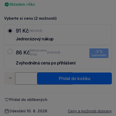
Skladem >5ks
Vyberte si cenu (2 možnosti)
91 Kč
(364 Kč/l)
Jednorázový nákup
Běžná cena:
-5 %
86 Kč
(344 Kč/l)
91 Kč
zvýhodnění
Zvýhodněná cena po přihlášení
Ušetři 5 Kč díky 5 % za
registraci
nebo
přihlášení
do Moje Packu.
Množství
Přidat do košíku
-
+
Přidat do oblíbených
Odeslání 10. 8. 2026
Ceny a možnosti dopravy