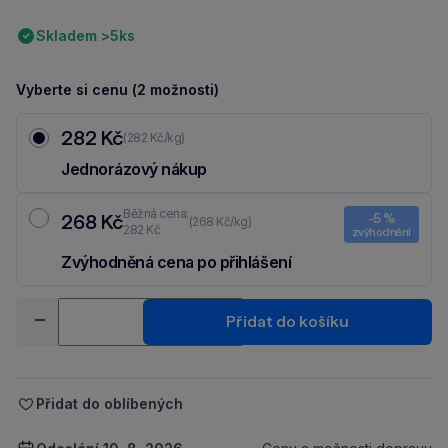
Skladem >5ks
Vyberte si cenu (2 možnosti)
282 Kč
(282 Kč/kg)
Jednorázový nákup
Běžná cena:
268 Kč
-5 %
(268 Kč/kg)
282 Kč
zvýhodnění
Zvýhodněná cena po přihlášení
Ušetři 14 Kč díky 5 % za
registraci
nebo
přihlášení
do Moje Packu.
Množství
Přidat do košíku
-
+
Přidat do oblíbených