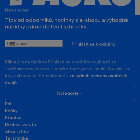
Newsletter
Tipy od odborníků, novinky z e‑shopu a výhodné
nabídky přímo do tvojí schránky.
Tvůj
Přihlásit se k odběru
e-
mail
Kliknutím na tlačítko Příhlásit se k odběru souhlasíš se
zasíláním newsletteru a marketingových e-mailů. Souhlas lze
kdykoli odvolat. Podrobnosti v
zásadách ochrany osobních
údajů
.
Kategorie
Psi
Kočky
Ptactvo
Drobná zvířata
Akvaristika
Teraristika