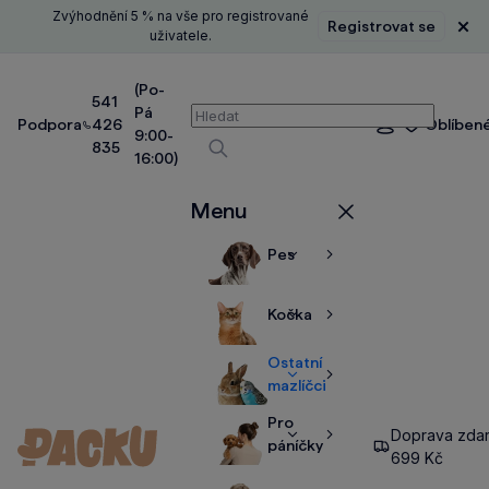
Zvýhodnění 5 % na vše pro registrované
Registrovat se
Zavř
uživatele.
(Po-
541
Pá
Vyhledávání
Podpora
426
Oblíben
Přihlášení
9:00-
835
16:00)
Vyhledávat
Menu
Zavřít
Pes
Zobrazit
Zobrazit
více
více
Kočka
Zobrazit
Zobrazit
více
více
Ostatní
Zobrazit
Zobrazit
mazlíčci
více
více
Pro
Doprava zda
Zobrazit
Zobrazit
páníčky
699 Kč
více
více