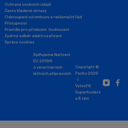
Ochrana osobních údajů
Často kladené dotazy
Odstoupení od smlouvy a reklamační řád
Přístupnost
Pravidla pro přidávání hodnocení
Zpětný odběr elektrozařízení
Správa cookies
Splňujeme Nařízení
EU 2019/6
Copyright ©
o veterinárních
Packu 2026
léčivých přípravcích
|
Instagram
Facebo
Vytvořili
Superkoders
a
B tým