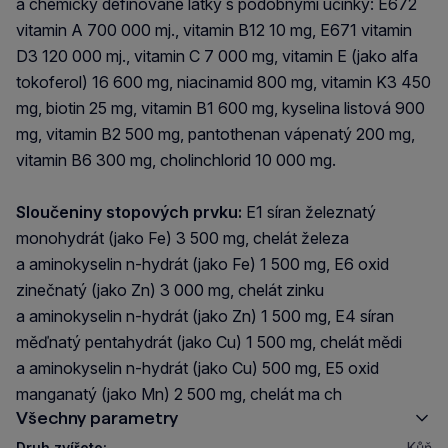
a chemicky definované látky s podobnými účinky: E672
vitamin A 700 000 mj., vitamin B12 10 mg, E671 vitamin
D3 120 000 mj., vitamin C 7 000 mg, vitamin E (jako alfa
tokoferol) 16 600 mg, niacinamid 800 mg, vitamin K3 450
mg, biotin 25 mg, vitamin B1 600 mg, kyselina listová 900
mg, vitamin B2 500 mg, pantothenan vápenatý 200 mg,
vitamin B6 300 mg, cholinchlorid 10 000 mg.
Sloučeniny stopových prvku:
E1 síran železnatý
monohydrát (jako Fe) 3 500 mg, chelát železa
a aminokyselin n-hydrát (jako Fe) 1 500 mg, E6 oxid
zinečnatý (jako Zn) 3 000 mg, chelát zinku
a aminokyselin n-hydrát (jako Zn) 1 500 mg, E4 síran
měďnatý pentahydrát (jako Cu) 1 500 mg, chelát mědi
a aminokyselin n-hydrát (jako Cu) 500 mg, E5 oxid
manganatý (jako Mn) 2 500 mg, chelát ma ch
Všechny parametry
Druh zvířete:
Kůň