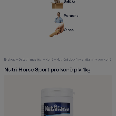
Balíčky
Poradna
O nás
Nacházíte
E-shop
Ostatní mazlíčci
Koně
Nutriční doplňky a vitamíny pro koně
se
Nutri Horse Sport pro koně plv 1kg
zde:
Hlavní menu