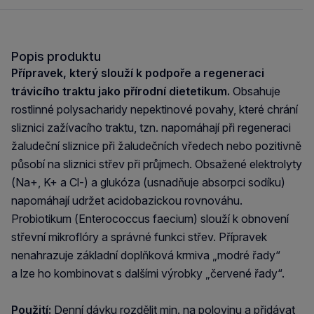
Popis produktu
Přípravek, který slouží k podpoře a regeneraci
trávicího traktu jako přírodní dietetikum.
Obsahuje
rostlinné polysacharidy nepektinové povahy, které chrání
sliznici zažívacího traktu, tzn. napomáhají při regeneraci
žaludeční sliznice při žaludečních vředech nebo pozitivně
působí na sliznici střev při průjmech. Obsažené elektrolyty
(Na+, K+ a Cl-) a glukóza (usnadňuje absorpci sodíku)
napomáhají udržet acidobazickou rovnováhu.
Probiotikum (Enterococcus faecium) slouží k obnovení
střevní mikroflóry a správné funkci střev. Přípravek
nenahrazuje základní doplňková krmiva „modré řady“
a lze ho kombinovat s dalšími výrobky „červené řady“.
Použití:
Denní dávku rozdělit min. na polovinu a přidávat