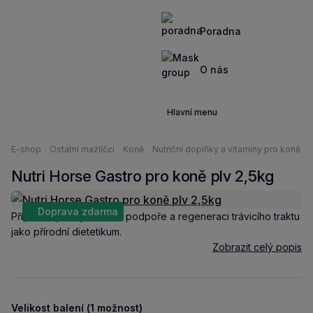
Poradna
O nás
Hlavní menu
Nacházíte
E-shop
Ostatní mazlíčci
Koně
Nutriční doplňky a vitamíny pro koně
se
Nutri Horse Gastro pro koně plv 2,5kg
zde:
Doprava zdarma
Přípravek, který slouží k podpoře a regeneraci trávicího traktu
jako přírodní dietetikum.
Zobrazit celý popis
Velikost balení (1 možnost)