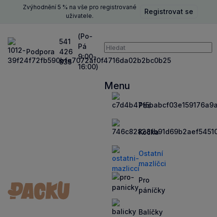
Zvýhodnění 5 % na vše pro registrované
Registrovat se
Zavř
uživatele.
(Po-
541
Pá
Vyhledávání
Podpora
426
P
9:00-
835
16:00)
Vyhledávat
Menu
Zavří
Pes
Zobrazit
Zobrazit
více
více
Kočka
Zobrazit
Zobrazit
více
více
Ostatní
Zobrazit
Zobrazit
mazlíčci
více
více
Pro
Zobrazit
Zobrazit
páníčky
více
více
Balíčky