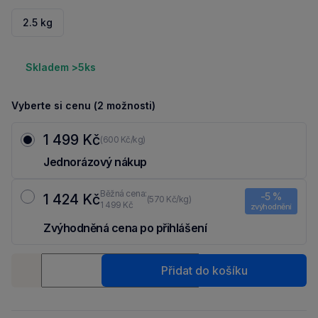
2.5 kg
Skladem >5ks
Vyberte si cenu (2 možnosti)
1 499 Kč
(600 Kč/kg)
Jednorázový nákup
Běžná cena:
-5 %
1 424 Kč
(570 Kč/kg)
1 499 Kč
zvýhodnění
Zvýhodněná cena po přihlášení
Ušetři 75 Kč díky 5 % za
registraci
nebo
přihlášení
do Moje Packu.
Množství
Přidat do košíku
-
+