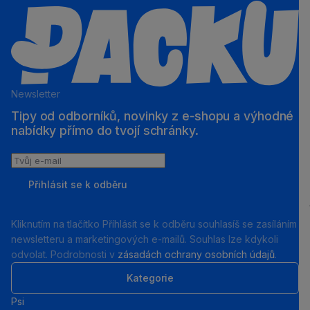
Newsletter
Tipy od odborníků, novinky z e‑shopu a výhodné
nabídky přímo do tvojí schránky.
Tvůj
e-
Přihlásit se k odběru
mail
Kliknutím na tlačítko Příhlásit se k odběru souhlasíš se zasíláním
newsletteru a marketingových e-mailů. Souhlas lze kdykoli
odvolat. Podrobnosti v
zásadách ochrany osobních údajů
.
Kategorie
Psi