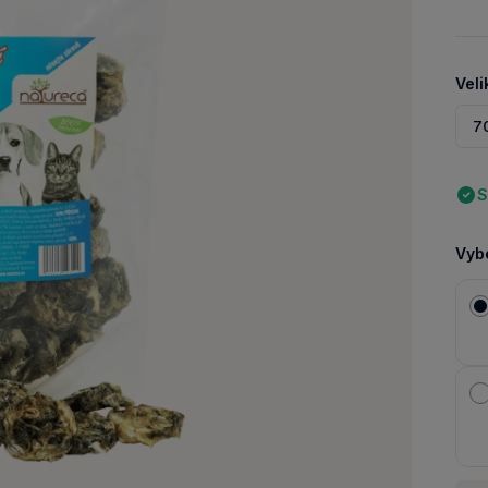
Veli
7
S
Vybe