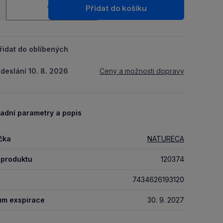
ství
Packu.
Přidat do košíku
+
řidat do oblíbených
deslání 10. 8. 2026
Ceny a možnosti dopravy
adní parametry a popis
čka
NATURECA
 produktu
120374
7434626193120
um exspirace
30. 9. 2027