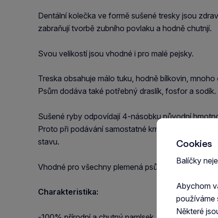
Dentální kolečka ve formě sušené tresky jsou zdravé 
zabraňují tvorbě zubního povlaku a hodně chutnjí.
Svou velikostí jsou vhodné i pro malé pejsky.
Treska obsahuje málo tuku, hodně bílkovin, mnoho d
Psům dodáva také potřebný draslík, fosfor a sodík.
Sušené ryby odpovídají 4-násobku původní hmotnos
Proto při podávání samostatné krmné dávky sušen
stavu.
Cookies
Balíčky nej
Vhodné pro všechny plemená psů všech věkových 
Abychom vám
Charakteristika:
používáme 
Některé jso
-100% přírodní a chutný pamlsek