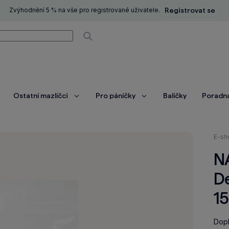
Zvýhodnění 5 % na vše pro registrované uživatele.
Registrovat se
í
Vyhledávat
Ostatní mazlíčci
Pro páníčky
Balíčky
Poradn
brazit
Zobrazit
Zobrazit
ce
více
více
Nach
E-sh
se
N
zde:
De
1
Dopl