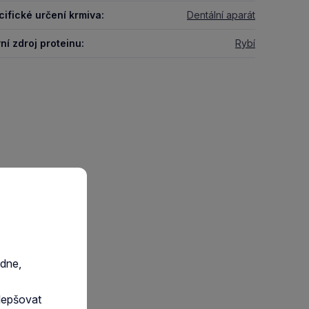
ifické určení krmiva:
Dentální aparát
ní zdroj proteinu:
Rybí
edne,
lepšovat