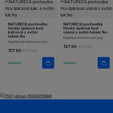
NATURECA pochoutka
NATURECA pochoutka
Hovězí špiková kost
Hovězí špiková kost
kalciová s ovčím
uzená s ovčím tukem 1ks
tukem.1ks
Doplňkové krmivo pro psy
Doplňkové krmivo pro psy
107 Kč
(107 Kč/ks)
107 Kč
(107 Kč/ks)
Množství
Množstv
Skladem
Skladem
Do košíku
Do k