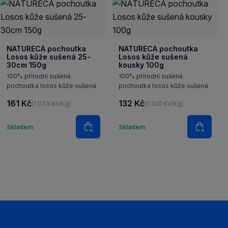
NATURECA pochoutka
NATURECA pochoutka
Losos kůže sušená 25-
Losos kůže sušená
30cm 150g
kousky 100g
100% přírodní sušená
100% přírodní sušená
pochoutka losos kůže sušená
pochoutka losos kůže sušená
161 Kč
132 Kč
(1 073 Kč/kg)
(1 320 Kč/kg)
Množství
Množství
Skladem
Skladem
šíku
Do košíku
Do koš