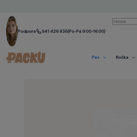
Vyhledáván
Podpora
541 426 835
(Po-Pá 9:00-16:00)
Pes
Kočka
Zobrazit
Zo
více
ví