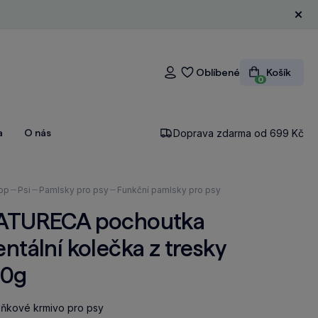
Zavří
Oblíbené
Košík
Přihlášení
0
a
O nás
Doprava zdarma od 699 Kč
ázíte
op
Psi
Pamlsky pro psy
Funkční pamlsky pro psy
ATURECA pochoutka
ntální kolečka z tresky
50g
ňkové krmivo pro psy