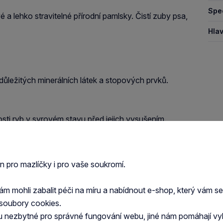
Spec
a lehko stravitelné přírodní pamlsky. Čistí zuby psa,
Hlav
ůležitých minerálních látek a stopových prvků.
ti ryb v syrovém stavu před jejich vysušením.
ých ryb počítame z původní hmotnosti v syrovém
en pro mazlíčky i pro vaše soukromí.
kategorií.
 mohli zabalit péči na míru a nabídnout e-shop, který vám s
soubory cookies.
u nezbytné pro správné fungování webu, jiné nám pomáhají vy