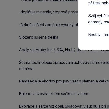
zážitek neb
-doplňuje minerály, stopové prvky a je zdrojem cen
Svůj výběr 
ochrany os
-šetrné sušení zaručuje vysoký obsah přirozených 
Nastavit pr
Složení: sušená treska
Analýza: Hrubý tuk 5,3%, Hrubý protein 42%, Vlh
Šetrná technologie zpracování uchovává přirozené
odměna.
Pamlsek a je vhodný pro psy všech plemen a velikos
Baleno v uzavíratelném sáčku se zipem
Expirace a šarže viz obal. Skladovat v suchu a při