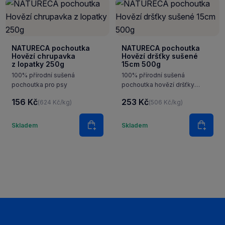
NATURECA pochoutka
NATURECA pochoutka
Hovězí chrupavka
Hovězí dršťky sušené
z lopatky 250g
15cm 500g
100% přírodní sušená
100% přírodní sušená
pochoutka pro psy
pochoutka hovězí dršťky
sušené
156 Kč
253 Kč
(624 Kč/kg)
(506 Kč/kg)
í
Množství
Množství
Skladem
Skladem
ošíku
Do košíku
Do ko