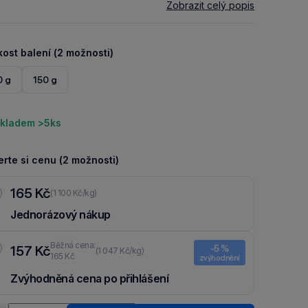
Zobrazit celý popis
kost balení (2 možnosti)
0 g
150 g
kladem >5ks
rte si cenu (2 možnosti)
165 Kč
(1 100 Kč/kg)
Jednorázový nákup
Běžná cena:
157 Kč
-5 %
(1 047 Kč/kg)
165 Kč
zvýhodnění
Zvýhodněná cena po přihlášení
Ušetři 8 Kč díky 5 % za
registraci
nebo
přihlášení
do Moje