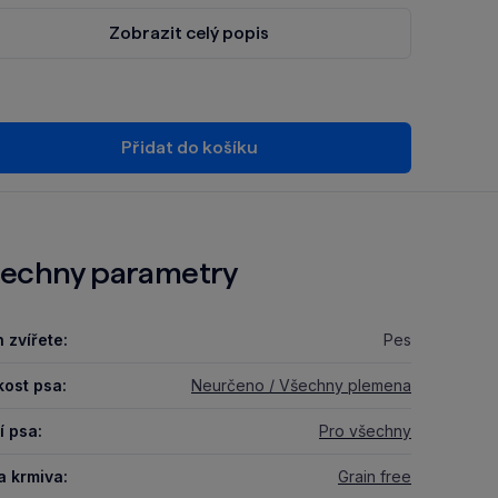
Zobrazit celý popis
Přidat do košíku
echny parametry
 zvířete:
Pes
kost psa:
Neurčeno / Všechny plemena
í psa:
Pro všechny
a krmiva:
Grain free