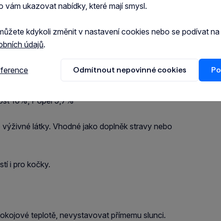
o vám ukazovat nabídky, které mají smysl.
ných bílkovin
můžete kdykoli změnit v nastavení cookies nebo se podívat n
obních údajů
.
živin a zachování nutričních hodnot
eference
Odmítnout nepovinné cookies
Po
kost 10%, Popel 9,7%
 výživné látky. Vhodné jako doplněk stravy nebo
tí i pro kočky.
 pokojové teplotě, nevystavovat přímemu slunci.