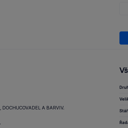
Vš
Druh
Veli
, DOCHUCOVADEL A BARVIV.
Stář
.
Řad