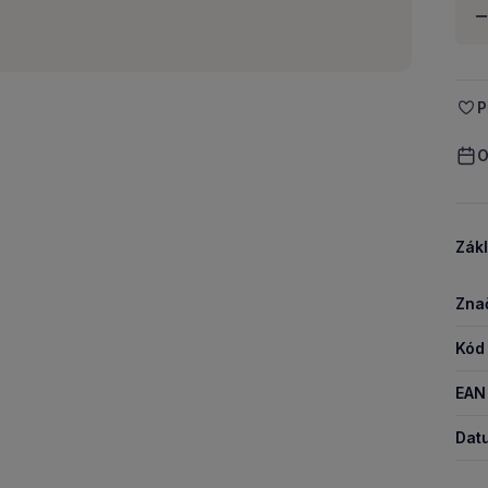
Množ
-
P
O
Zákl
Zna
Kód
EAN
Dat