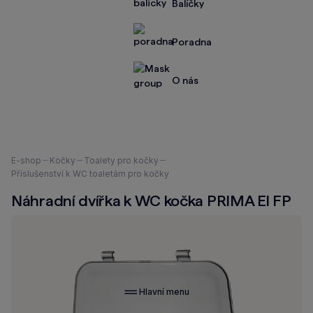
Balíčky
Poradna
O nás
Nacházíte
E-shop
Kočky
Toalety pro kočky
se
Příslušenství k WC toaletám pro kočky
zde:
Náhradní dvířka k WC kočka PRIMA El FP
Hlavní menu