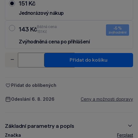
151 Kč
Jednorázový nákup
Běžná cena:
143 Kč
-5 %
151 Kč
zvýhodnění
Zvýhodněná cena po přihlášení
Ušetři 8 Kč díky 5 % za
registraci
nebo
přihlášení
do Moje Packu.
Množství
Přidat do košíku
-
+
Přidat do oblíbených
Odeslání 6. 8. 2026
Ceny a možnosti dopravy
Základní parametry a popis
Značka
Ferplast