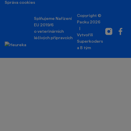
Správa cookies
Copyright ©
Splňujeme Nařízení
Packu 2026
EU 2019/6
|
Instagram
Facebo
o veterinárních
Vytvořili
léčivých přípravcích
Superkoders
a
B tým