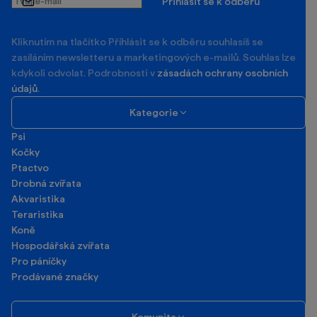
Přihlásit se k odběru
e-
mail
Kliknutím na tlačítko Příhlásit se k odběru souhlasíš se
zasíláním newsletteru a marketingových e-mailů. Souhlas lze
kdykoli odvolat. Podrobnosti v
zásadách ochrany osobních
údajů
.
Kategorie
Psi
Kočky
Ptactvo
Drobná zvířata
Akvaristika
Teraristika
Koně
Hospodářská zvířata
Pro páníčky
Prodávané značky
Komunita