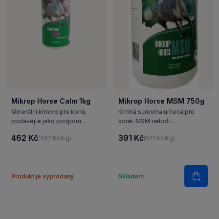
Mikrop Horse Calm 1kg
Mikrop Horse MSM 750g
Minerální krmivo pro koně,
Krmná surovina určená pro
podávejte jako podporu
koně. MSM neboli
vitality nervové soustavy.
methylsulfonylmethan je
462 Kč
391 Kč
(462 Kč/kg)
(521 Kč/kg)
Hořčík a tryptofan pozitivně
organická sloučenina síry,
ovlivňují nervovou soustavu,
která napomáhá s potíži
podporují svalový tonus,
pohybového aparátu.
zklidňují nervózní koně za
Množství
Produkt je vyprodaný
Skladem
stresových…
Do ko