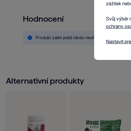
zážitek neb
Hodnocení
Svůj výběr 
ochrany os
Produkt zatím ještě nikdo neohodnotil.
Nastavit pr
Alternativní produkty