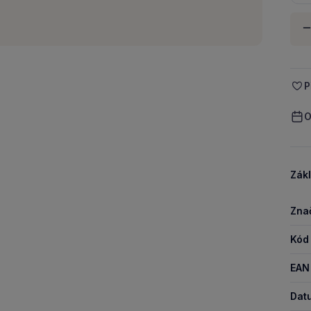
Množ
-
P
O
Zákl
Zna
Kód
EAN
Dat