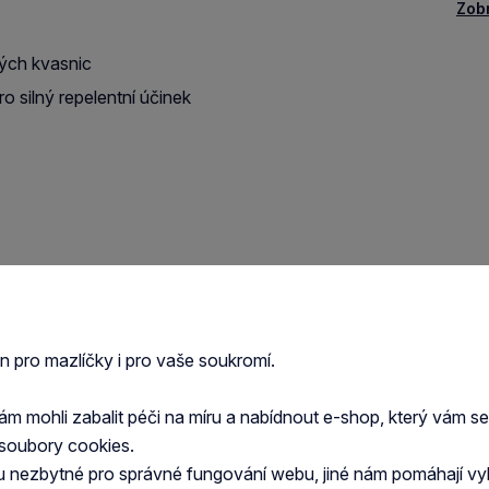
Zob
ých kvasnic
 silný repelentní účinek
en pro mazlíčky i pro vaše soukromí.
 delším než 6 měsíců doporučujeme zařadit půlroční
 mohli zabalit péči na míru a nabídnout e-shop, který vám s
soubory cookies.
u nezbytné pro správné fungování webu, jiné nám pomáhají vy