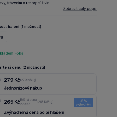
avy, trávením a resorpcí živin.
Zobrazit celý popis
kost balení (1 možnost)
kg
kladem >5ks
rte si cenu (2 možnosti)
279 Kč
(279 Kč/kg)
Jednorázový nákup
Běžná cena:
265 Kč
-5 %
(265 Kč/kg)
279 Kč
zvýhodnění
Zvýhodněná cena po přihlášení