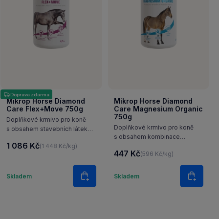
Doprava zdarma
Mikrop Horse Diamond
Mikrop Horse Diamond
Care Flex+Move 750g
Care Magnesium Organic
750g
Doplňkové krmivo pro koně
Doplňkové krmivo pro koně
s obsahem stavebních látek
s obsahem kombinace
chrupavky i kloubního pouzdra.
1 086 Kč
(1 448 Kč/kg)
organického i anorganického
Obsahuje kyselinu
447 Kč
(596 Kč/kg)
hořčíku a vitaminu B1 pro
hyaluronovou a extrakt
podporu vitality nervové
z Boswellie serraty. Bez
Množství
Množství
a svalové soustavy.
obsahu MSM.
Skladem
Skladem
šíku
Do košíku
Do koš