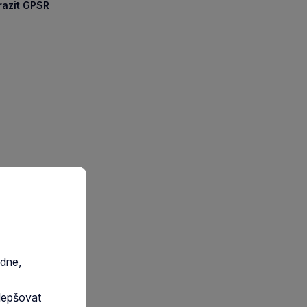
razit GPSR
edne,
lepšovat