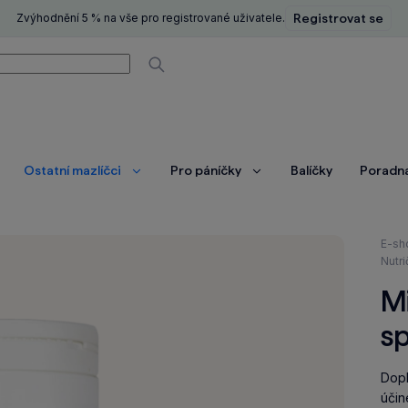
Zvýhodnění 5 % na vše pro registrované uživatele.
Registrovat se
í
Vyhledávat
Ostatní mazlíčci
Pro páníčky
Balíčky
Poradn
brazit
Zobrazit
Zobrazit
ce
více
více
Nach
E-sh
se
Nutri
zde:
M
sp
Dopl
účin