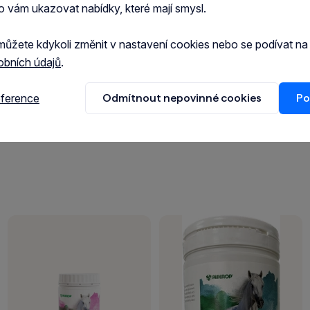
o vám ukazovat nabídky, které mají smysl.
můžete kdykoli změnit v nastavení cookies nebo se podívat n
obních údajů
.
eference
Odmítnout nepovinné cookies
Po