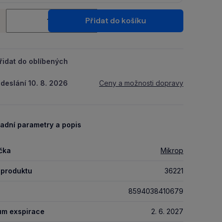
Ušetři 14 Kč díky 5 % za
registraci
nebo
přihlášení
do Moje
ství
Packu.
Přidat do košíku
+
řidat do oblíbených
deslání 10. 8. 2026
Ceny a možnosti dopravy
adní parametry a popis
čka
Mikrop
 produktu
36221
8594038410679
um exspirace
2. 6. 2027