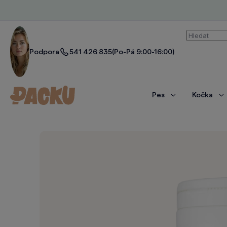
Vyhledáván
Podpora
541 426 835
(Po-Pá 9:00-16:00)
Pes
Kočka
Zobrazit
Zo
více
ví