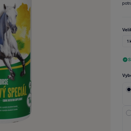
potr
Veli
1 
S
Vybe