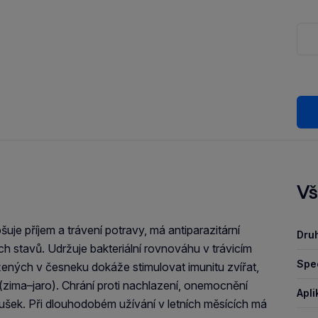
Vš
uje příjem a trávení potravy, má antiparazitární
Druh
ch stavů. Udržuje bakteriální rovnováhu v trávicím
Spec
žených v česneku dokáže stimulovat imunitu zvířat,
zima–jaro). Chrání proti nachlazení, onemocnění
Apli
šek. Při dlouhodobém užívání v letních měsících má