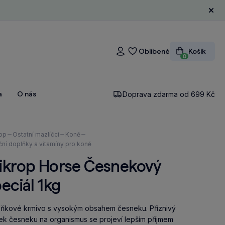
Zavří
Oblíbené
Košík
Přihlášení
0
a
O nás
Doprava zdarma od 699 Kč
ázíte
op
Ostatní mazlíčci
Koně
ční doplňky a vitamíny pro koně
ikrop Horse Česnekový
eciál 1kg
ňkové krmivo s vysokým obsahem česneku. Příznivý
ek česneku na organismus se projeví lepším příjmem