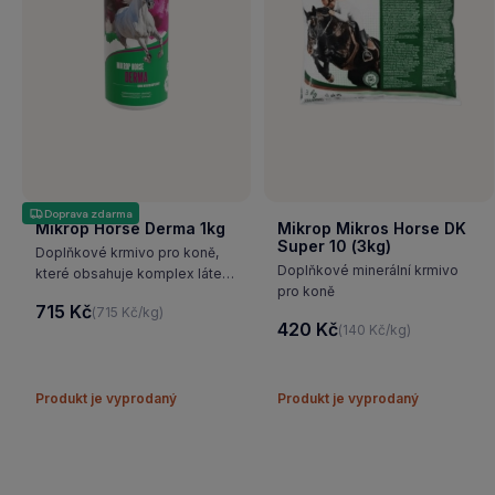
Doprava zdarma
Mikrop Horse Derma 1kg
Mikrop Mikros Horse DK
Super 10 (3kg)
Doplňkové krmivo pro koně,
Doplňkové minerální krmivo
které obsahuje komplex látek,
pro koně
které napomáhají růstu kopyt
715 Kč
(715 Kč/kg)
a udržují je zdravá. Produkt má
420 Kč
(140 Kč/kg)
nejvyšší obsah biotinu na trhu.
Produkt je vyprodaný
Produkt je vyprodaný