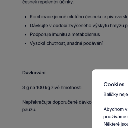
česnek repelentní účinky.
Kombinace jemně mletého česneku a pivovarsk
Dávkujte v období zvýšeného výskytu hmyzu pro
Podporuje imunitu a metabolismus
Vysoká chutnost, snadné podávání
Dávkování:
Cookies
3 g na 100 kg živé hmotnosti.
Balíčky nej
Nepřekračujte doporučené dávkování. Při podávání
Abychom vám
pauzu.
používáme 
Některé jso