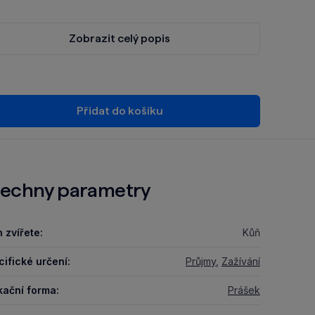
Zobrazit celý popis
Přidat do košíku
echny parametry
 zvířete:
Kůň
ifické určení:
Průjmy
,
Zažívání
kační forma:
Prášek