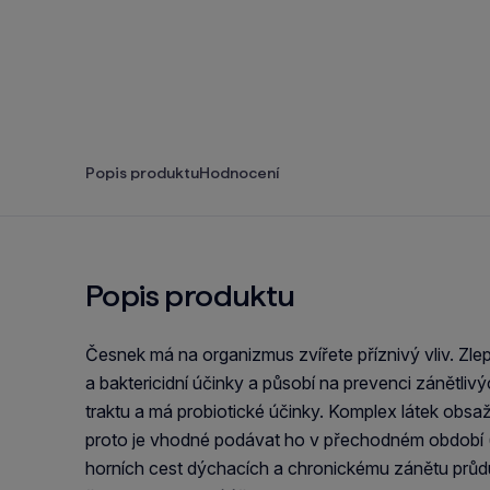
Popis produktu
Hodnocení
Popis produktu
Česnek má na organizmus zvířete příznivý vliv. Zlepš
a baktericidní účinky a působí na prevenci zánětlivý
traktu a má probiotické účinky. Komplex látek obsa
proto je vhodné podávat ho v přechodném období (
horních cest dýchacích a chronickému zánětu průdu