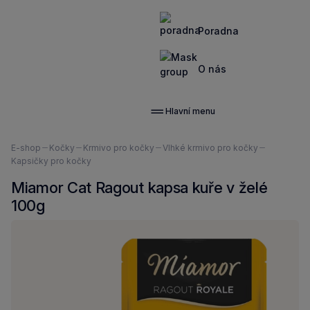
Poradna
O nás
Hlavní menu
Nacházíte
E-shop
Kočky
Krmivo pro kočky
Vlhké krmivo pro kočky
se
Kapsičky pro kočky
zde:
Miamor Cat Ragout kapsa kuře v želé
100g