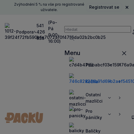
Zvýhodnění 5 % na vše pro registrované
Registrovat se
Zavř
uživatele.
(Po-
541
Pá
Vyhledávání
Podpora
426
P
9:00-
835
16:00)
Vyhledávat
Menu
Zavří
Pes
Zobrazit
Zobrazit
více
více
Kočka
Zobrazit
Zobrazit
více
více
Ostatní
Zobrazit
Zobrazit
mazlíčci
více
více
Pro
Zobrazit
Zobrazit
páníčky
více
více
Balíčky