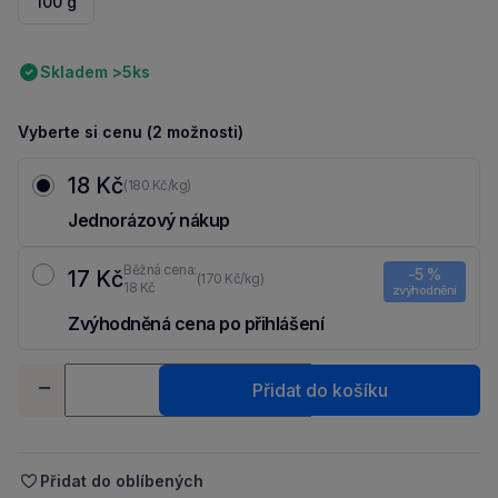
100 g
Skladem >5ks
Vyberte si cenu (2 možnosti)
18 Kč
(180 Kč/kg)
Jednorázový nákup
Běžná cena:
-5 %
17 Kč
(170 Kč/kg)
18 Kč
zvýhodnění
Zvýhodněná cena po přihlášení
Ušetři 1 Kč díky 5 % za
registraci
nebo
přihlášení
do Moje Packu.
Množství
Přidat do košíku
-
+
Přidat do oblíbených