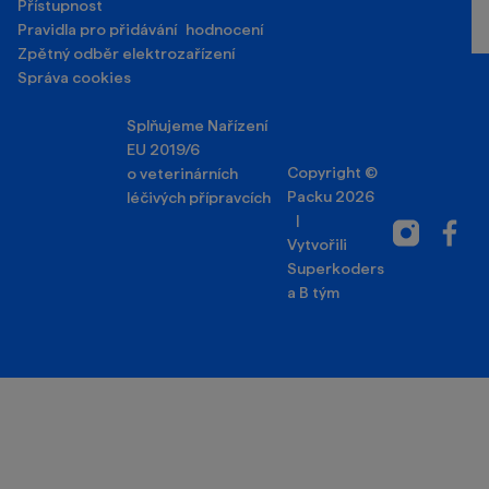
Přístupnost
Pravidla pro přidávání hodnocení
Zpětný odběr elektrozařízení
Správa cookies
Splňujeme Nařízení
EU 2019/6
Copyright ©
o veterinárních
Packu 2026
léčivých přípravcích
|
Instagram
Facebo
Vytvořili
Superkoders
a
B tým