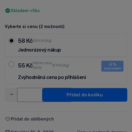
Skladem >5ks
Vyberte si cenu (2 možnosti)
58 Kč
(644 Kč/kg)
Jednorázový nákup
Běžná cena:
55 Kč
-5 %
(611 Kč/kg)
58 Kč
zvýhodnění
Zvýhodněná cena po přihlášení
Ušetři 3 Kč díky 5 % za
registraci
nebo
přihlášení
do Moje Packu.
Množství
Přidat do košíku
-
+
Přidat do oblíbených