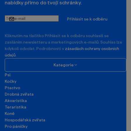
nabídky přímo do tvojí schránky.
Tvůj
Přihlásit se k odběru
e-
mail
Kliknutím na tlačítko Příhlásit se k odběru souhlasíš se
zasíláním newsletteru a marketingových e-mailů. Souhlas lze
kdykoli odvolat. Podrobnosti v
zásadách ochrany osobních
údajů
.
Kategorie
Psi
Kočky
Ptactvo
Drobná zvířata
Akvaristika
Teraristika
Koně
Hospodářská zvířata
Pro páníčky