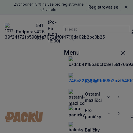
Zvýhodnění 5 % na vše pro registrované
Registrovat se
Zavř
uživatele.
(Po-
541
Pá
Vyhledávání
Podpora
426
P
9:00-
835
16:00)
Vyhledávat
Menu
Zavří
Pes
Zobrazit
Zobrazit
více
více
Kočka
Zobrazit
Zobrazit
více
více
Ostatní
Zobrazit
Zobrazit
mazlíčci
více
více
Pro
Zobrazit
Zobrazit
páníčky
více
více
Balíčky