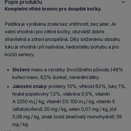
Popis produktu
Kompletní vlhké krmivo pro dospělé kočky.
Paštika je vyráběna zcela bez vnitřností, bez jater. Je
velmi vhodná i pro citlivé kočky, obzvlášť dobře
stravitelná a zdraví prospěšná. Díky sníženému obsahu
tuku je vhodná i při nadváze, nedostatku pohybu a pro
kočičí seniory.
Složení:
maso a výrobky živočišného původu (48%
kuřecí maso, 6,5% šunka), minerální látky.
Jakostní znaky:
proteiny 13%, vlhkost 83%, tuky 1%,
hrubé popeloviny 1,5%, vláknina 0,5%, vitamín
A 2250 m.j./ kg, vitamín D3 100 m.j./ kg, vitamín E
(alfatokoferol) 20 mg / kg, selen 0,07 mg / kg, jód
0,08 mg / kg, zinek (oxid zinečnatý monohydrát) 39
mg / kg.