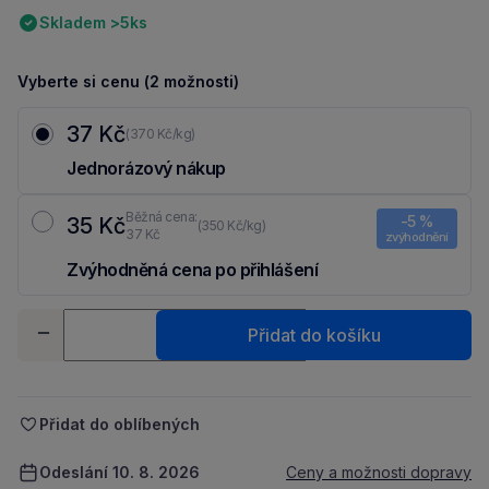
Skladem >5ks
Vyberte si cenu (2 možnosti)
37 Kč
(370 Kč/kg)
Jednorázový nákup
Běžná cena:
-5 %
35 Kč
(350 Kč/kg)
37 Kč
zvýhodnění
Zvýhodněná cena po přihlášení
Ušetři 2 Kč díky 5 % za
registraci
nebo
přihlášení
do Moje Packu.
Množství
Přidat do košíku
-
+
Přidat do oblíbených
Odeslání 10. 8. 2026
Ceny a možnosti dopravy