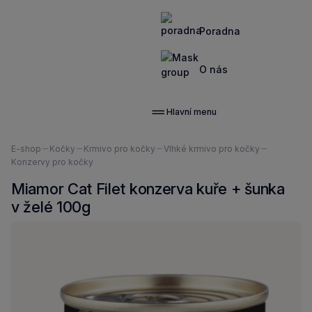
Poradna
O nás
Hlavní menu
Nacházíte
E-shop
Kočky
Krmivo pro kočky
Vlhké krmivo pro kočky
se
Konzervy pro kočky
zde:
Miamor Cat Filet konzerva kuře + šunka
v želé 100g