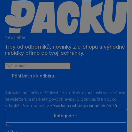
Newsletter
Tipy od odborníků, novinky z e‑shopu a výhodné
nabídky přímo do tvojí schránky.
Tvůj
e-
Přihlásit se k odběru
mail
Kliknutím na tlačítko Příhlásit se k odběru souhlasíš se zasíláním
newsletteru a marketingových e-mailů. Souhlas lze kdykoli
odvolat. Podrobnosti v
zásadách ochrany osobních údajů
.
Kategorie
Psi