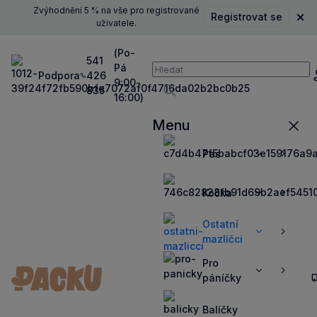
Zvýhodnění 5 % na vše pro registrované
Registrovat se
Zavř
uživatele.
(Po-
541
Pá
Vyhledávání
Podpora
426
P
9:00-
835
16:00)
Vyhledávat
Menu
Zavří
Pes
Zobrazit
Zobrazit
více
více
Kočka
Zobrazit
Zobrazit
více
více
Ostatní
Zobrazit
Zobrazit
mazlíčci
více
více
Pro
Zobrazit
Zobrazit
páníčky
více
více
Balíčky