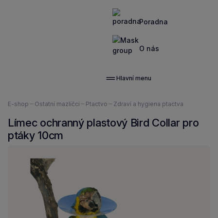
Poradna
O nás
Hlavní menu
Nacházíte
E-shop
Ostatní mazlíčci
Ptactvo
Zdraví a hygiena ptactva
se
Límec ochranný plastový Bird Collar pro
zde:
ptáky 10cm