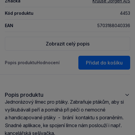
Značka
Kruuse Jorgen A/S
Kód produktu
4453
EAN
5703188040336
Zobrazit celý popis
Přidat do košíku
Popis produktu
Hodnocení
Popis produktu
Jednorázový límec pro ptáky. Zabraňuje ptákům, aby si
vyškubávali peří a pomáhá při péči o nemocné
a handicapované ptáky - brání kontaktu s poraněním.
Snadné aplikace, ke spojení límce nám poslouží i např.
kancelářská sešívačka.