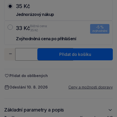
35 Kč
Jednorázový nákup
Běžná cena:
-5 %
33 Kč
35 Kč
zvýhodnění
Zvýhodněná cena po přihlášení
Ušetři 2 Kč díky 5 % za
registraci
nebo
přihlášení
do Moje Packu.
Množství
Přidat do košíku
-
+
Přidat do oblíbených
Odeslání 10. 8. 2026
Ceny a možnosti dopravy
Základní parametry a popis