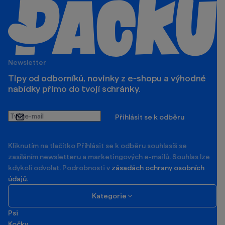
Newsletter
Tipy od odborníků, novinky z e‑shopu a výhodné
nabídky přímo do tvojí schránky.
Tvůj
Přihlásit se k odběru
e-
mail
Kliknutím na tlačítko Příhlásit se k odběru souhlasíš se
zasíláním newsletteru a marketingových e-mailů. Souhlas lze
kdykoli odvolat. Podrobnosti v
zásadách ochrany osobních
údajů
.
Kategorie
Psi
Kočky