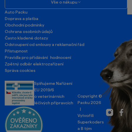
Vše o nákupu
Auto Packu
Doprava a platba
Obchodní podmínky
Ochrana osobních údajů
Často kladené dotazy
Odstoupení od smlouvy a reklamační řád
Přístupnost
Pravidla pro přidávání hodnocení
Zpětný odběr elektrozařízení
Správa cookies
Splňujeme Nařízení
EU 2019/6
Copyright ©
o veterinárních
Packu 2026
léčivých přípravcích
|
Instagram
Facebo
Vytvořili
Superkoders
a
B tým