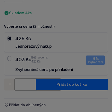
Skladem 4ks
Vyberte si cenu (2 možnosti)
425 Kč
Jednorázový nákup
Běžná cena:
403 Kč
-5 %
425 Kč
zvýhodnění
Zvýhodněná cena po přihlášení
Ušetři 22 Kč díky 5 % za
registraci
nebo
přihlášení
do Moje Packu.
Množství
Přidat do košíku
-
+
Přidat do oblíbených