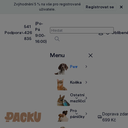
Zvýhodnění 5 % na vše pro registrované
Registrovat se
Zavř
uživatele.
(Po-
541
Pá
Vyhledávání
Podpora
426
Oblíben
Přihlášení
9:00-
835
16:00)
Vyhledávat
Menu
Zavřít
Pes
Zobrazit
Zobrazit
více
více
Kočka
Zobrazit
Zobrazit
více
více
Ostatní
Zobrazit
Zobrazit
mazlíčci
více
více
Pro
Doprava zda
Zobrazit
Zobrazit
páníčky
699 Kč
více
více