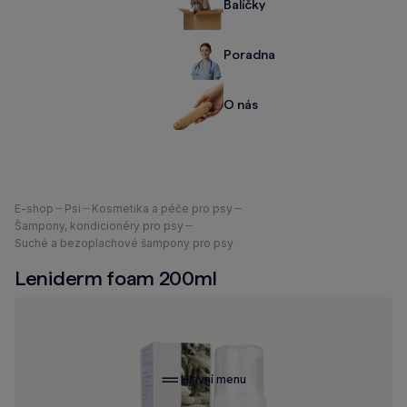
Balíčky
Poradna
O nás
Nacházíte
E-shop
Psi
Kosmetika a péče pro psy
se
Šampony, kondicionéry pro psy
zde:
Suché a bezoplachové šampony pro psy
Leniderm foam 200ml
Hlavní menu