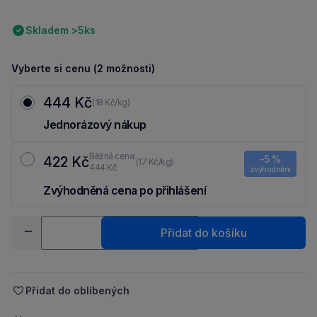
Skladem >5ks
Vyberte si cenu (2 možnosti)
444 Kč
(18 Kč/kg)
Jednorázový nákup
Běžná cena:
-5 %
422 Kč
(17 Kč/kg)
444 Kč
zvýhodnění
Zvýhodněná cena po přihlášení
Ušetři 22 Kč díky 5 % za
registraci
nebo
přihlášení
do Moje Packu.
Množství
Přidat do košíku
-
+
Přidat do oblíbených