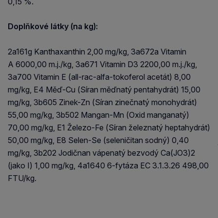
0,15 %.
Doplňkové látky (na kg):
2a161g Kanthaxanthin 2,00 mg/kg, 3a672a Vitamin
A 6000,00 m.j./kg, 3a671 Vitamin D3 2200,00 m.j./kg,
3a700 Vitamin E (all-rac-alfa-tokoferol acetát) 8,00
mg/kg, E4 Měď-Cu (Síran měďnatý pentahydrát) 15,00
mg/kg, 3b605 Zinek-Zn (Síran zinečnatý monohydrát)
55,00 mg/kg, 3b502 Mangan-Mn (Oxid manganatý)
70,00 mg/kg, E1 Železo-Fe (Síran železnatý heptahydrát)
50,00 mg/kg, E8 Selen-Se (seleničitan sodný) 0,40
mg/kg, 3b202 Jodičnan vápenatý bezvodý Ca(JO3)2
(jako I) 1,00 mg/kg, 4a1640 6-fytáza EC 3.1.3.26 498,00
FTU/kg.