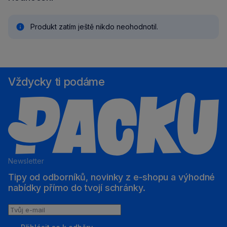
Produkt zatím ještě nikdo neohodnotil.
Vždycky ti podáme
Newsletter
Tipy od odborníků, novinky z e‑shopu a výhodné
nabídky přímo do tvojí schránky.
Tvůj
e-