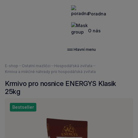
Poradna
O nás
Hlavní menu
Nacházíte
E-shop
Ostatní mazlíčci
Hospodářská zvířata
se
Krmiva a mléčné náhrady pro hospodářská zvířata
zde:
Krmivo pro nosnice ENERGYS Klasik
25kg
Bestseller