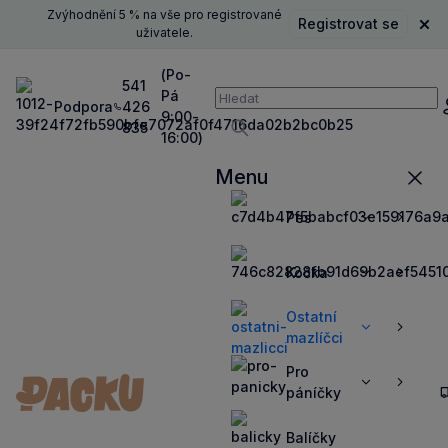
Zvýhodnění 5 % na vše pro registrované
Registrovat se
Zavř
uživatele.
(Po-
541
Pá
Vyhledávání
Podpora
426
P
9:00-
835
16:00)
Vyhledávat
Menu
Zavří
Pes
Zobrazit
Zobrazit
více
více
Kočka
Zobrazit
Zobrazit
více
více
Ostatní
Zobrazit
Zobrazit
mazlíčci
více
více
Pro
Zobrazit
Zobrazit
páníčky
více
více
Balíčky