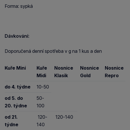
Forma: sypká
Dávkování:
Doporučená denní spotřeba v g na 1 kus a den
Kuře Mini
Kuře
Nosnice
Nosnice
Nosnice
Midi
Klasik
Gold
Repro
do 4. týdne
10-50
od 5. do
50-
20. týdne
100
od 21.
120-
120-140
týdne
140