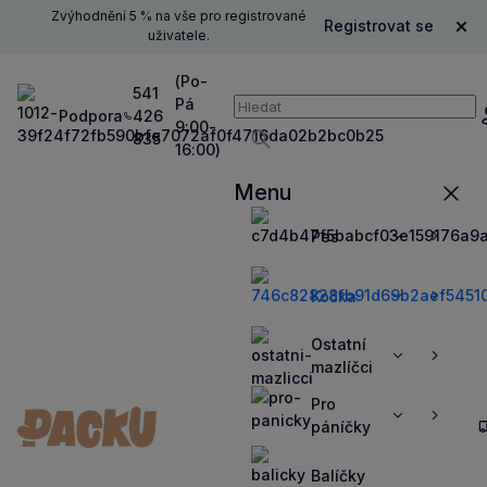
Zvýhodnění 5 % na vše pro registrované
Registrovat se
Zavř
uživatele.
(Po-
541
Pá
Vyhledávání
Podpora
426
P
9:00-
835
16:00)
Vyhledávat
Menu
Zavří
Pes
Zobrazit
Zobrazit
více
více
Kočka
Zobrazit
Zobrazit
více
více
Ostatní
Zobrazit
Zobrazit
mazlíčci
více
více
Pro
Zobrazit
Zobrazit
páníčky
více
více
Balíčky