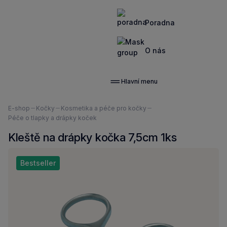
Poradna
O nás
Hlavní menu
Nacházíte
E-shop
Kočky
Kosmetika a péče pro kočky
se
Péče o tlapky a drápky koček
zde:
Kleště na drápky kočka 7,5cm 1ks
Bestseller