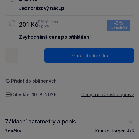
Jednorázový nákup
Běžná cena:
-5 %
201 Kč
212 Kč
zvýhodnění
Zvýhodněná cena po přihlášení
Ušetři 11 Kč díky 5 % za
registraci
nebo
přihlášení
do Moje Packu.
Množství
Přidat do košíku
-
+
Přidat do oblíbených
Odeslání 10. 8. 2026
Ceny a možnosti dopravy
Základní parametry a popis
Značka
Kruuse Jorgen A/S