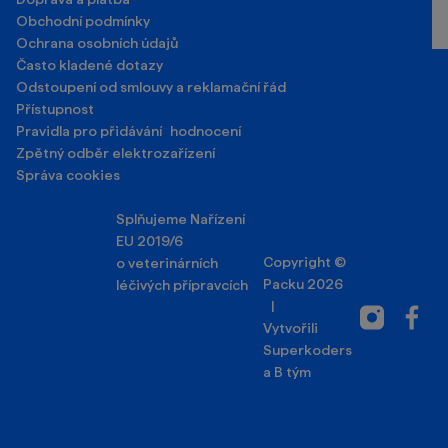
Obchodní podmínky
Ochrana osobních údajů
Často kladené dotazy
Odstoupení od smlouvy a reklamační řád
Přístupnost
Pravidla pro přidávání hodnocení
Zpětný odběr elektrozařízení
Správa cookies
Splňujeme Nařízení
EU 2019/6
Copyright ©
o veterinárních
Packu 2026
léčivých přípravcích
|
Instagram
Facebo
Vytvořili
Superkoders
a
B tým