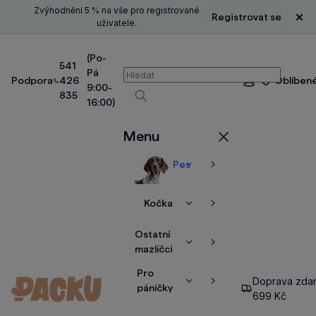
Zvýhodnění 5 % na vše pro registrované
Registrovat se
Zavř
uživatele.
(Po-
541
Pá
Vyhledávání
Podpora
426
Oblíben
Přihlášení
9:00-
835
16:00)
Vyhledávat
Menu
Zavřít
Pes
Zobrazit
Zobrazit
více
více
Kočka
Zobrazit
Zobrazit
více
více
Ostatní
Zobrazit
Zobrazit
mazlíčci
více
více
Pro
Doprava zda
Zobrazit
Zobrazit
páníčky
699 Kč
více
více