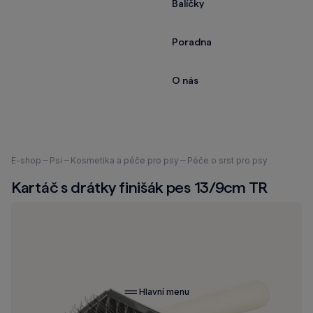
Balíčky
Poradna
O nás
Nacházíte
E-shop
Psi
Kosmetika a péče pro psy
Péče o srst pro psy
se
Kartáč s drátky finišák pes 13/9cm TR
zde:
Hlavní menu