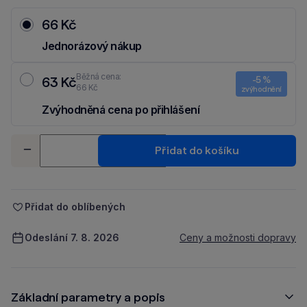
66 Kč
Jednorázový nákup
Běžná cena:
63 Kč
-5 %
66 Kč
zvýhodnění
Zvýhodněná cena po přihlášení
Ušetři 3 Kč díky 5 % za
registraci
nebo
přihlášení
do Moje Packu.
Množství
Přidat do košíku
-
+
Přidat do oblíbených
Odeslání 7. 8. 2026
Ceny a možnosti dopravy
Základní parametry a popis