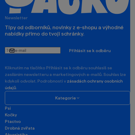
Newsletter
Tipy od odborníků, novinky z e‑shopu a výhodné
nabídky přímo do tvojí schránky.
Tvůj
Přihlásit se k odběru
e-
mail
Kliknutím na tlačítko Příhlásit se k odběru souhlasíš se
zasíláním newsletteru a marketingových e-mailů. Souhlas lze
kdykoli odvolat. Podrobnosti v
zásadách ochrany osobních
údajů
.
Kategorie
Psi
Kočky
Ptactvo
Drobná zvířata
Akvaristika