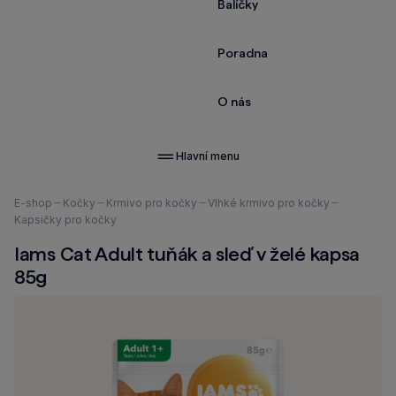
Balíčky
Poradna
O nás
Hlavní menu
Nacházíte
E-shop
Kočky
Krmivo pro kočky
Vlhké krmivo pro kočky
se
Kapsičky pro kočky
zde:
Iams Cat Adult tuňák a sleď v želé kapsa
85g