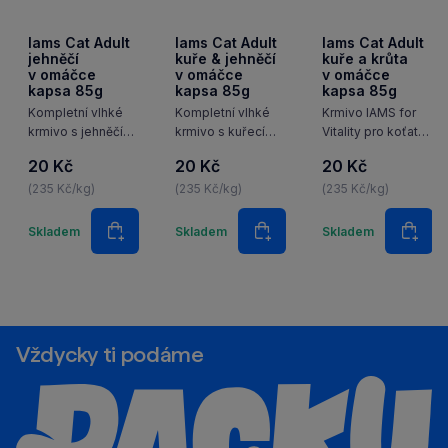
Iams Cat Adult
Iams Cat Adult
Iams Cat Adult
jehněčí
kuře & jehněčí
kuře a krůta
v omáčce
v omáčce
v omáčce
kapsa 85g
kapsa 85g
kapsa 85g
Kompletní vlhké
Kompletní vlhké
Krmivo IAMS for
krmivo s jehněčím
krmivo s kuřecím
Vitality pro koťata
masem pro
a jehněčím masem
s čerstvým
20 Kč
20 Kč
20 Kč
dospělé kočky od
v lahodné omáčce
kuřecím masem je
1 roku.
(235 Kč/kg)
pro dospělé kočky
(235 Kč/kg)
100% kompletní
(235 Kč/kg)
od 1 roku.
a vyvážené,
Množství
Množství
Množstv
odborníky
Skladem
Skladem
Skladem
Do košíku
Do košíku
Do k
sestavené krmivo,
které podporuje
sedm znaků
zdravé vitality
koťat, a to včetně
růstu a vývoje.…
Vždycky ti podáme