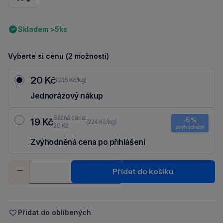
Skladem >5ks
Vyberte si cenu (2 možnosti)
20 Kč
(235 Kč/kg)
Jednorázový nákup
Běžná cena:
19 Kč
-5 %
(224 Kč/kg)
20 Kč
zvýhodnění
Zvýhodněná cena po přihlášení
Ušetři 1 Kč díky 5 % za
registraci
nebo
přihlášení
do Moje Packu.
Množství
Přidat do košíku
-
+
Přidat do oblíbených