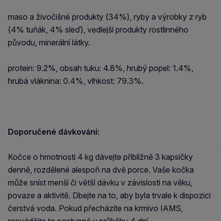
maso a živočišné produkty (34%), ryby a výrobky z ryb
(4% tuňák, 4% sleď), vedlejší produkty rostlinného
původu, minerální látky.
protein: 9.2%, obsah tuku: 4.8%, hrubý popel: 1.4%,
hrubá vláknina: 0.4%, vlhkost: 79.3%.
Doporučené dávkování:
Kočce o hmotnosti 4 kg dávejte přibližně 3 kapsičky
denně, rozdělené alespoň na dvě porce. Vaše kočka
může sníst menší či větší dávku v závislosti na věku,
povaze a aktivitě. Dbejte na to, aby byla trvale k dispozici
čerstvá voda. Pokud přecházíte na krmivo IAMS,