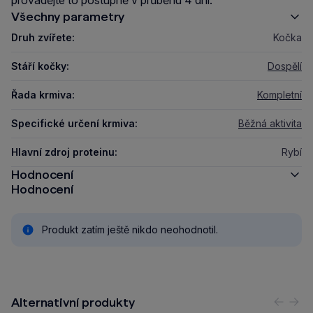
provádějte to postupně v průběhu 4 dní.
Všechny parametry
Druh zvířete:
Kočka
Stáří kočky:
Dospělí
Řada krmiva:
Kompletní
Specifické určení krmiva:
Běžná aktivita
Hlavní zdroj proteinu:
Rybí
Hodnocení
Hodnocení
Produkt zatím ještě nikdo neohodnotil.
Alternativní produkty
Předc
Nás