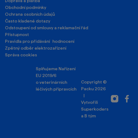
Doprava a platba
Obchodní podmínky
Ochrana osobních údajů
Často kladené dotazy
Odstoupení od smlouvy a reklamační řád
Přístupnost
Pravidla pro přidávání hodnocení
Zpětný odběr elektrozařízení
Správa cookies
Splňujeme Nařízení
EU 2019/6
Copyright ©
o veterinárních
Packu 2026
léčivých přípravcích
|
Instagram
Facebo
Vytvořili
Superkoders
a
B tým