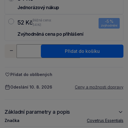
Jednorázový nákup
Běžná cena:
-5 %
52 Kč
54 Kč
zvýhodnění
Zvýhodněná cena po přihlášení
Ušetři 2 Kč díky 5 % za
registraci
nebo
přihlášení
do Moje Packu.
Množství
Přidat do košíku
-
+
Přidat do oblíbených
Odeslání 10. 8. 2026
Ceny a možnosti dopravy
Základní parametry a popis
Značka
Covetrus Essentials