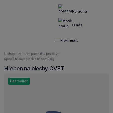
Poradna
O nás
Hlavní menu
Nacházíte
E-shop
Psi
Antiparazitika pro psy
se
Speciální antiparazitické pomůcky
zde:
Hřeben na blechy CVET
Bestseller