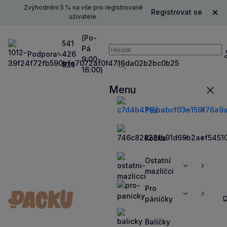
Zvýhodnění 5 % na vše pro registrované
Registrovat se
Zavř
uživatele.
(Po-
541
Pá
Vyhledávání
Podpora
426
P
9:00-
835
16:00)
Vyhledávat
Menu
Zavří
Pes
Zobrazit
Zobrazit
více
více
Kočka
Zobrazit
Zobrazit
více
více
Ostatní
Zobrazit
Zobrazit
mazlíčci
více
více
Pro
Zobrazit
Zobrazit
páníčky
více
více
Balíčky