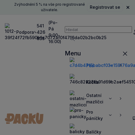
Zvýhodnění 5 % na vše pro registrované
Registrovat se
Zavř
uživatele.
(Po-
541
Pá
Vyhledávání
Podpora
426
P
9:00-
835
16:00)
Vyhledávat
Menu
Zavří
Pes
Zobrazit
Zobrazit
více
více
Kočka
Zobrazit
Zobrazit
více
více
Ostatní
Zobrazit
Zobrazit
mazlíčci
více
více
Pro
Zobrazit
Zobrazit
páníčky
více
více
Balíčky