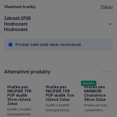
Vlastnost hračky:
Pískací
Zobrazit GPSR
Hodnocení
Hodnocení
Produkt zatím ještě nikdo neohodnotil.
Alternativní produkty
Předc
Nás
Bestseller
Hračka pes
Hračka pes
Hračka pes
PACIFIER TPR
PACIFIER TPR
RAINBOW
POP dudlík
POP dudlík 7cm
Chobotnice
10cm růžová
růžová Zolux
38cm Zolux
Zolux
Dudlík z kvalitní
Hračka pro psy
Dudlík z kvalitní
termoplastické
z pleteného
termoplastické
gumy.
barevného lana