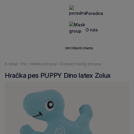
Poradna
O nás
Hlavní menu
Nacházíte
E-shop
Psi
Hračky pro psy
Žvýkací hračky pro psy
se
Hračka pes PUPPY Dino latex Zolux
zde: