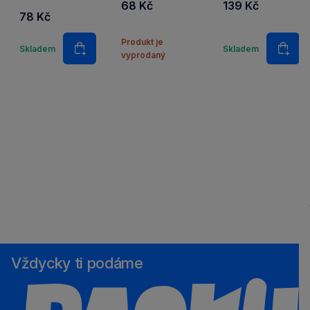
68 Kč
139 Kč
gumy.
78 Kč
Množství
Množstv
Produkt je
Skladem
Skladem
Do košíku
Do k
vyprodaný
Vždycky ti podáme