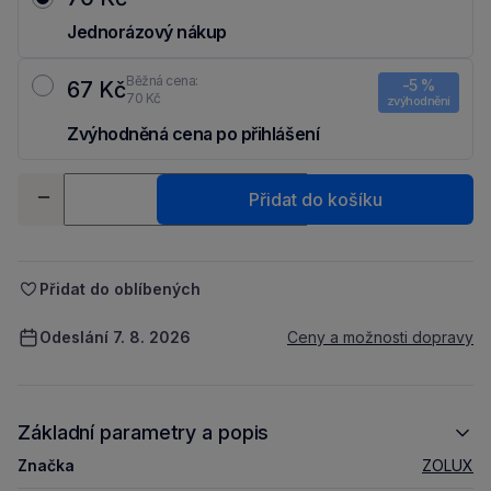
Jednorázový nákup
Běžná cena:
-5 %
67 Kč
70 Kč
zvýhodnění
Zvýhodněná cena po přihlášení
Ušetři 3 Kč díky 5 % za
registraci
nebo
přihlášení
do Moje Packu.
Množství
Přidat do košíku
-
+
Přidat do oblíbených
Odeslání 7. 8. 2026
Ceny a možnosti dopravy
Základní parametry a popis
Značka
ZOLUX