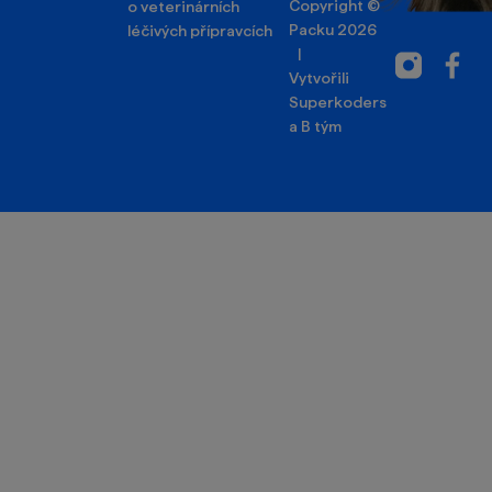
Copyright ©
o veterinárních
Packu 2026
léčivých přípravcích
|
Instagram
Facebo
Vytvořili
Superkoders
a
B tým