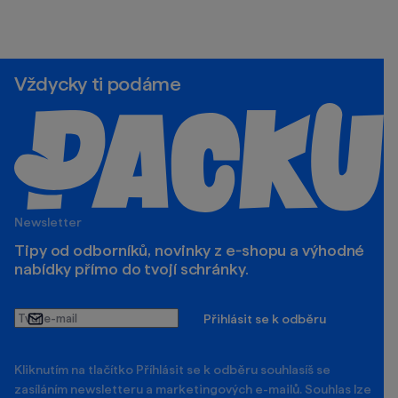
Vždycky ti podáme
Newsletter
Tipy od odborníků, novinky z e‑shopu a výhodné
nabídky přímo do tvojí schránky.
Tvůj
Přihlásit se k odběru
e-
mail
Kliknutím na tlačítko Příhlásit se k odběru souhlasíš se
zasíláním newsletteru a marketingových e-mailů. Souhlas lze