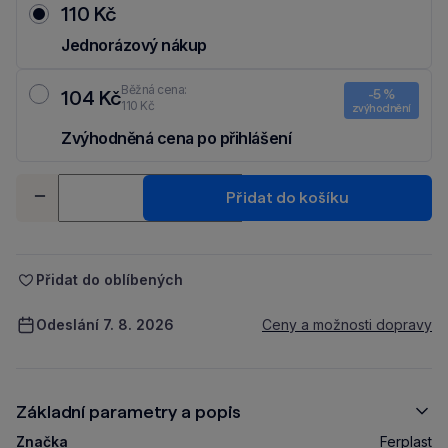
110 Kč
Jednorázový nákup
Běžná cena:
104 Kč
-5 %
110 Kč
zvýhodnění
Zvýhodněná cena po přihlášení
Ušetři 6 Kč díky 5 % za
registraci
nebo
přihlášení
do Moje Packu.
Množství
Přidat do košíku
-
+
Přidat do oblíbených
Odeslání 7. 8. 2026
Ceny a možnosti dopravy
Základní parametry a popis
Značka
Ferplast