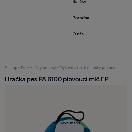
Balíčky
Poradna
O nás
Nacházíte
E-shop
Psi
Hračky pro psy
Plyšové a textilní hračky pro psy
se
Hračka pes PA 6100 plovoucí míč FP
zde:
Hlavní menu