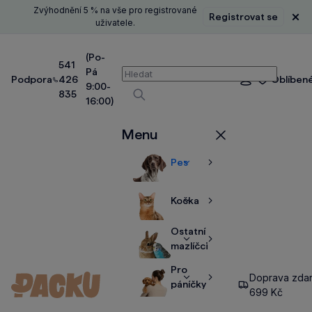
Zvýhodnění 5 % na vše pro registrované
Registrovat se
Zavř
uživatele.
(Po-
541
Pá
Vyhledávání
Podpora
426
Oblíben
Přihlášení
9:00-
835
16:00)
Vyhledávat
Menu
Zavřít
Pes
Zobrazit
Zobrazit
více
více
Kočka
Zobrazit
Zobrazit
více
více
Ostatní
Zobrazit
Zobrazit
mazlíčci
více
více
Pro
Doprava zda
Zobrazit
Zobrazit
páníčky
699 Kč
více
více