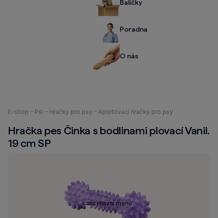
Balíčky
Poradna
O nás
Nacházíte
E-shop
Psi
Hračky pro psy
Aportovací hračky pro psy
se
Hračka pes Činka s bodlinami plovací Vanil.
zde:
19 cm SP
Hlavní menu