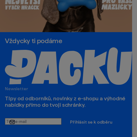
Vždycky ti podáme
Newsletter
Tipy od odborníků, novinky z e‑shopu a výhodné
nabídky přímo do tvojí schránky.
Tvůj
Přihlásit se k odběru
e-
mail