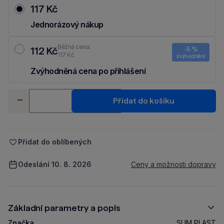
117 Kč
Jednorázový nákup
Běžná cena:
112 Kč
-5 %
117 Kč
zvýhodnění
Zvýhodněná cena po přihlášení
Ušetři 5 Kč díky 5 % za
registraci
nebo
přihlášení
do Moje Packu.
Množství
Přidat do košíku
-
+
Přidat do oblíbených
Odeslání 10. 8. 2026
Ceny a možnosti dopravy
Základní parametry a popis
Značka
SUM PLAST