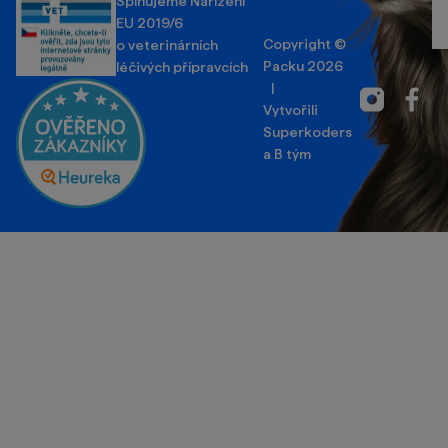
Splňujeme Nařízení
EU 2019/6
Copyright ©
o veterinárních
Packu 2026
léčivých přípravcích
|
Instagram
Facebo
Vytvořili
Superkoders
a
B tým