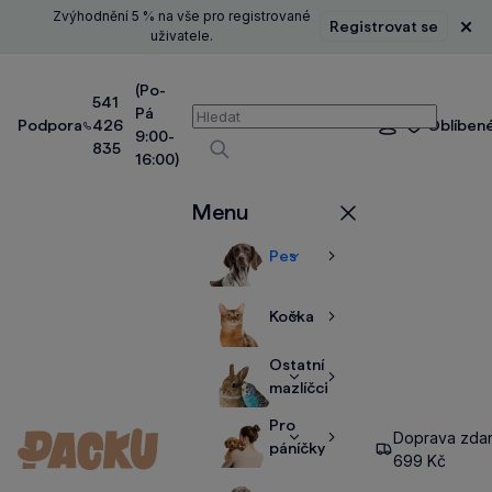
Zvýhodnění 5 % na vše pro registrované
Registrovat se
Zavř
uživatele.
(Po-
541
Pá
Vyhledávání
Podpora
426
Oblíben
Přihlášení
9:00-
835
16:00)
Vyhledávat
Menu
Zavřít
Pes
Zobrazit
Zobrazit
více
více
Kočka
Zobrazit
Zobrazit
více
více
Ostatní
Zobrazit
Zobrazit
mazlíčci
více
více
Pro
Doprava zda
Zobrazit
Zobrazit
páníčky
699 Kč
více
více