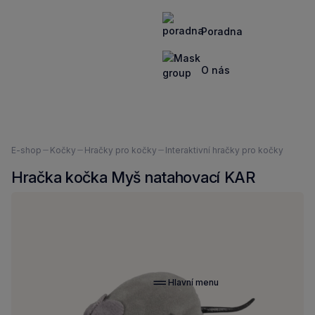
Poradna
O nás
Nacházíte
E-shop
Kočky
Hračky pro kočky
Interaktivní hračky pro kočky
se
Hračka kočka Myš natahovací KAR
zde:
Hlavní menu