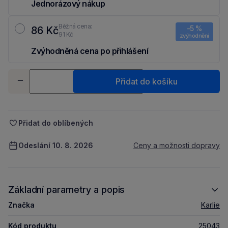
Jednorázový nákup
Běžná cena:
-5 %
86 Kč
91 Kč
zvýhodnění
Zvýhodněná cena po přihlášení
Ušetři 5 Kč díky 5 % za
registraci
nebo
přihlášení
do Moje Packu.
Množství
Přidat do košíku
-
+
Přidat do oblíbených
Odeslání 10. 8. 2026
Ceny a možnosti dopravy
Základní parametry a popis
Značka
Karlie
Kód produktu
25043