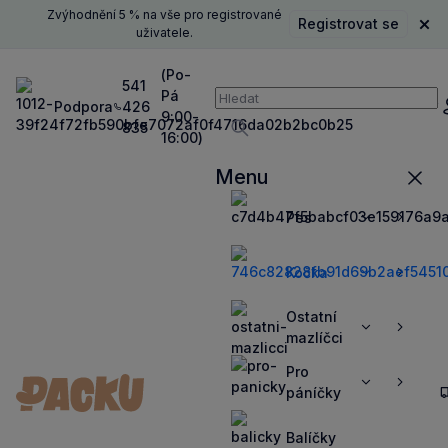
Zvýhodnění 5 % na vše pro registrované
Registrovat se
Zavř
uživatele.
(Po-
541
Pá
Vyhledávání
Podpora
426
P
9:00-
835
16:00)
Vyhledávat
Menu
Zavří
Pes
Zobrazit
Zobrazit
více
více
Kočka
Zobrazit
Zobrazit
více
více
Ostatní
Zobrazit
Zobrazit
mazlíčci
více
více
Pro
Zobrazit
Zobrazit
páníčky
více
více
Balíčky