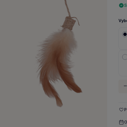
S
Vybe
Množ
-
P
O