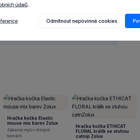
obních údajů
.
eference
Odmítnout nepovinné cookies
Pov
Hračka kočka Elastic
mouse mix barev Zolux
Hračka kočka ETHICAT
Zábavná myš v různých
FLORAL králík se stuhou
barvách
catnip Zolux