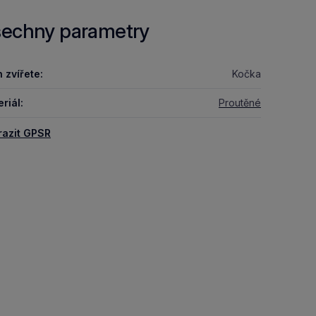
echny parametry
 zvířete:
Kočka
riál:
Proutěné
razit GPSR