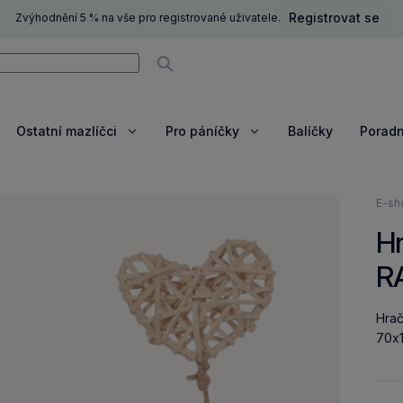
Registrovat se
Zvýhodnění 5 % na vše pro registrované uživatele.
ní
Vyhledávat
Ostatní mazlíčci
Pro páníčky
Balíčky
Porad
razit
Zobrazit
Zobrazit
e
více
více
Nach
E-sh
se
H
zde:
R
Hrač
70x