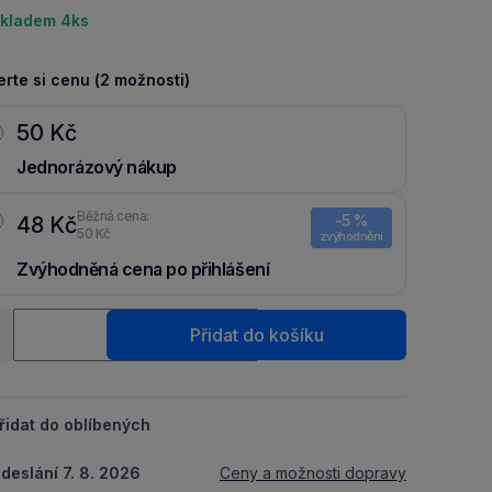
kladem 4ks
rte si cenu (2 možnosti)
50 Kč
Jednorázový nákup
Běžná cena:
-5 %
48 Kč
50 Kč
zvýhodnění
Zvýhodněná cena po přihlášení
Ušetři 2 Kč díky 5 % za
registraci
nebo
přihlášení
do Moje
ství
Packu.
Přidat do košíku
+
řidat do oblíbených
deslání 7. 8. 2026
Ceny a možnosti dopravy