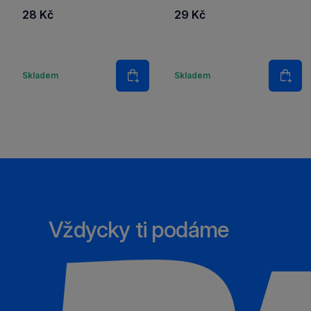
28 Kč
29 Kč
Množství
Množstv
Skladem
Skladem
Do košíku
Do k
Vždycky ti podáme