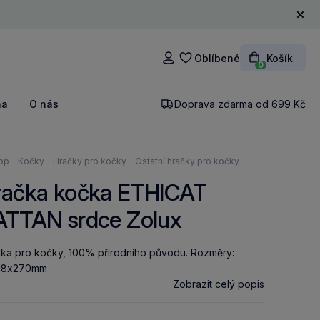
Zavří
Oblíbené
Košík
Přihlášení
0
na
O nás
Doprava zdarma od 699 Kč
ázíte
op
Kočky
Hračky pro kočky
Ostatní hračky pro kočky
račka kočka ETHICAT
ATTAN srdce Zolux
ka pro kočky, 100% přírodního původu. Rozměry:
18x270mm
Zobrazit celý popis