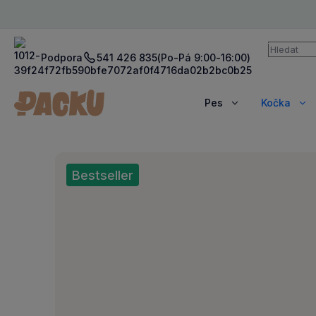
Vyhledává
Podpora
541 426 835
(Po-Pá 9:00-16:00)
Pes
Kočka
Zobrazit
Zob
více
víc
Bestseller