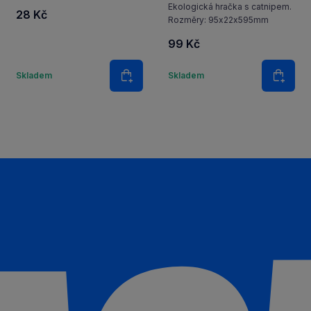
Ekologická hračka s catnipem.
28 Kč
Rozměry: 95x22x595mm
99 Kč
í
Množství
Množství
Skladem
Skladem
ošíku
Do košíku
Do ko