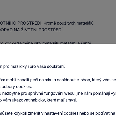
OTNÍHO PROSTŘEDÍ. Kromě použitých materiálů
IL DOPAD NA ŽIVOTNÍ PROSTŘEDÍ.
očky zejména díky materiálu matatabi a šantě
en pro mazlíčky i pro vaše soukromí.
 mohli zabalit péči na míru a nabídnout e-shop, který vám s
soubory cookies.
u nezbytné pro správné fungování webu, jiné nám pomáhají vy
o vám ukazovat nabídky, které mají smysl.
můžete kdykoli změnit v nastavení cookies nebo se podívat n