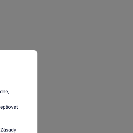
edne,
lepšovat
a
Zásady