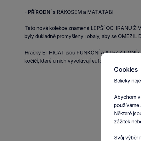
-
PŘÍRO
DN
Í
s RÁKOSEM a MATATABI
Tato nová kolekce znamená LEPŠÍ OCHRANU ŽIV
byly důkladně promyšleny i obaly, aby se OMEZ
Hračky ETHICAT jsou FUNKČNÍ a ATRAKTIVNÍ pro k
kočičí, které u nich vyvolávají euforii.
Cookies
Balíčky nej
Abychom vám
používáme 
Některé jso
zážitek neb
Svůj výběr 