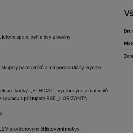
Vš
Druh
jutové spoje, peří a švy z bavlny.
Mate
Zob
 do skupiny palmovníků a má podobu liány. Rychle
ček pro kočky: „ETHICAT“, vyrobených z materiálů
uladu s přístupem RSE „HORIZONT“.
d:
 s květinovými či listovými motivy