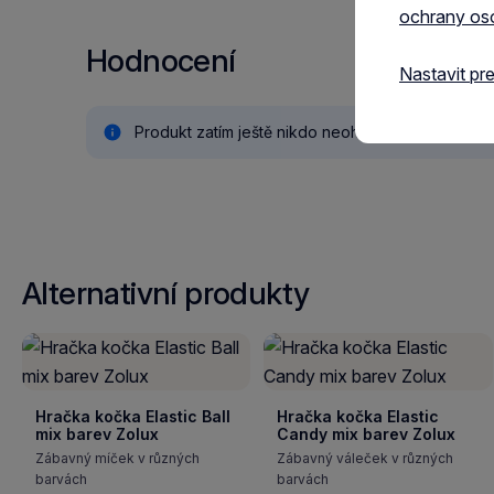
ochrany os
Hodnocení
Nastavit pr
Produkt zatím ještě nikdo neohodnotil.
Alternativní produkty
Hračka kočka Elastic Ball
Hračka kočka Elastic
mix barev Zolux
Candy mix barev Zolux
Zábavný míček v různých
Zábavný váleček v různých
barvách
barvách