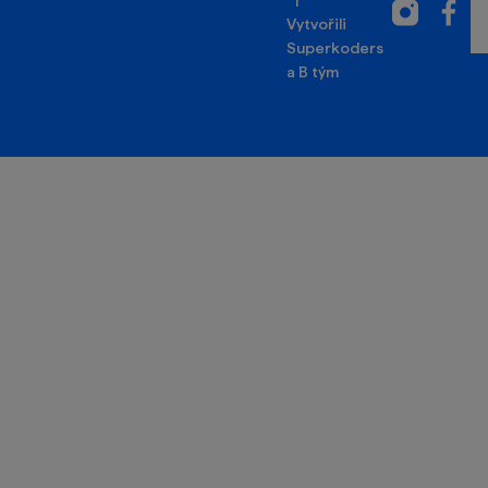
|
Instagram
Facebo
Vytvořili
Superkoders
a
B tým