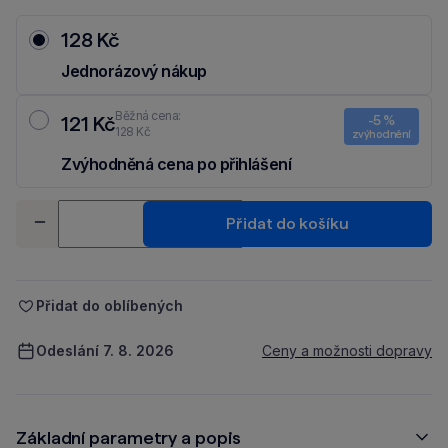
128 Kč
Jednorázový nákup
Běžná cena:
121 Kč
-5 %
128 Kč
zvýhodnění
Zvýhodněná cena po přihlášení
Ušetři 7 Kč díky 5 % za
registraci
nebo
přihlášení
do Moje Packu.
Množství
Přidat do košíku
-
+
Přidat do oblíbených
Odeslání 7. 8. 2026
Ceny a možnosti dopravy
Základní parametry a popis