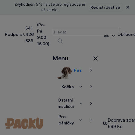
Zvýhodnění 5 % na vše pro registrované
Registrovat se
Zavř
uživatele.
(Po-
541
Pá
Vyhledávání
Podpora
426
Oblíben
Přihlášení
9:00-
835
16:00)
Vyhledávat
Menu
Zavřít
Pes
Zobrazit
Zobrazit
více
více
Kočka
Zobrazit
Zobrazit
více
více
Ostatní
Zobrazit
Zobrazit
mazlíčci
více
více
Pro
Doprava zda
Zobrazit
Zobrazit
páníčky
699 Kč
více
více