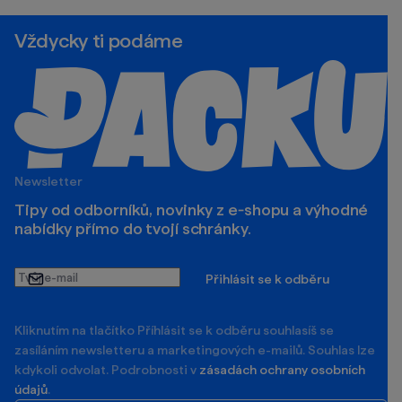
Vždycky ti podáme
Newsletter
Tipy od odborníků, novinky z e‑shopu a výhodné
nabídky přímo do tvojí schránky.
Tvůj
Přihlásit se k odběru
e-
mail
Kliknutím na tlačítko Příhlásit se k odběru souhlasíš se
zasíláním newsletteru a marketingových e-mailů. Souhlas lze
kdykoli odvolat. Podrobnosti v
zásadách ochrany osobních
údajů
.