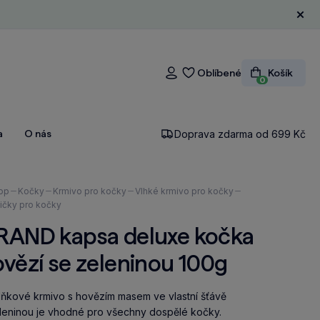
Zavří
Oblíbené
Košík
Přihlášení
0
a
O nás
Doprava zdarma od 699 Kč
ázíte
op
Kočky
Krmivo pro kočky
Vlhké krmivo pro kočky
ičky pro kočky
RAND kapsa deluxe kočka
vězí se zeleninou 100g
ňkové krmivo s hovězím masem ve vlastní šťávě
leninou je vhodné pro všechny dospělé kočky.