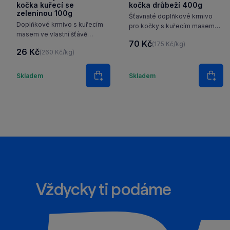
kočka kuřecí se
kočka drůbeží 400g
zeleninou 100g
Šťavnaté doplňkové krmivo
Doplňkové krmivo s kuřecím
pro kočky s kuřecím masem
masem ve vlastní šťávě
a vývarem, uspokojí všechny
70 Kč
(175 Kč/kg)
a zeleninou je vhodné pro
mlsné kočičí jazýčky.
26 Kč
(260 Kč/kg)
všechny dospělé kočky.
Množství
Množstv
Skladem
Skladem
Do košíku
Do k
Vždycky ti podáme