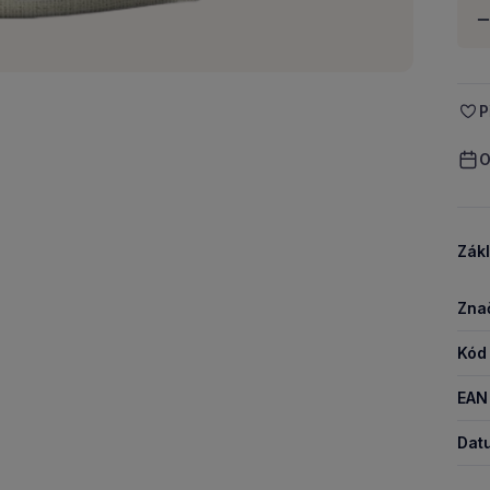
Množ
-
P
O
Zákl
Zna
Kód
EAN
Dat