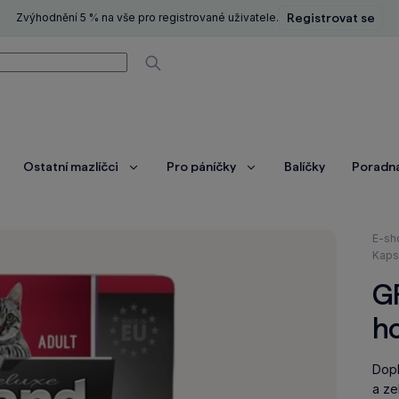
Zvýhodnění 5 % na vše pro registrované uživatele.
Registrovat se
í
Vyhledávat
Ostatní mazlíčci
Pro páníčky
Balíčky
Poradn
brazit
Zobrazit
Zobrazit
ce
více
více
Nach
E-sh
se
Kaps
zde:
G
ho
Dopl
a ze