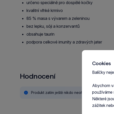
určeno speciálně pro dospělé kočky
kvalitní vlhké krmivo
85 % masa s vývarem a zeleninou
bez lepku, sóji a konzervantů
obsahuje taurin
podpora celkové imunity a zdravých jater
Cookies
Balíčky nej
Hodnocení
Abychom vám
používáme 
Produkt zatím ještě nikdo neohodnotil.
Některé jso
zážitek neb