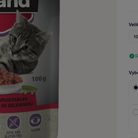
Veli
1
S
Vybe