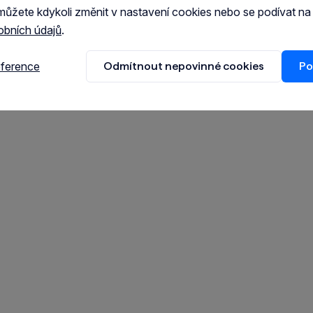
můžete kdykoli změnit v nastavení cookies nebo se podívat n
obních údajů
.
eference
Odmítnout nepovinné cookies
Po