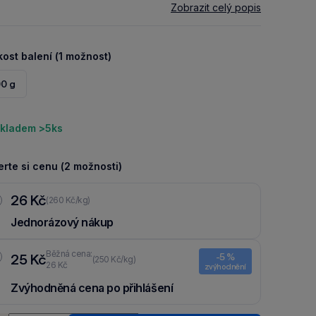
Zobrazit celý popis
kost balení (1 možnost)
00 g
kladem >5ks
rte si cenu (2 možnosti)
26 Kč
(260 Kč/kg)
Jednorázový nákup
Běžná cena:
25 Kč
-5 %
(250 Kč/kg)
26 Kč
zvýhodnění
Zvýhodněná cena po přihlášení
Ušetři 1 Kč díky 5 % za
registraci
nebo
přihlášení
do Moje