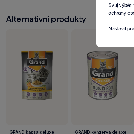
Svůj výběr 
ochrany os
Alternativní produkty
Nastavit pr
GRAND kapsa deluxe
GRAND konzerva deluxe