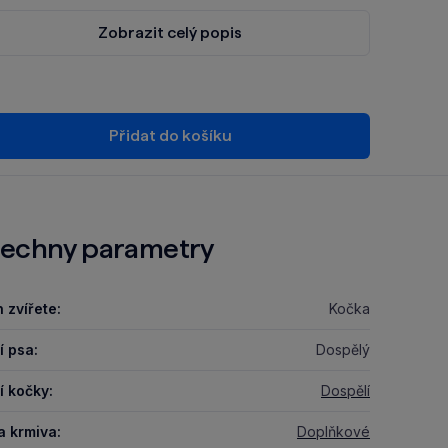
Zobrazit celý popis
Přidat do košíku
echny parametry
 zvířete:
Kočka
í psa:
Dospělý
í kočky:
Dospělí
a krmiva:
Doplňkové