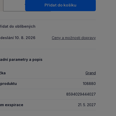
ství
Packu.
Přidat do košíku
+
řidat do oblíbených
deslání 10. 8. 2026
Ceny a možnosti dopravy
adní parametry a popis
čka
Grand
 produktu
108880
8594029444027
um exspirace
21. 5. 2027