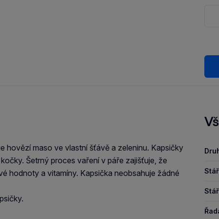
Vš
 hovězí maso ve vlastní šťávě a zeleninu. Kapsičky
Druh
očky. Šetrný proces vaření v páře zajišťuje, že
Stář
é hodnoty a vitamíny. Kapsička neobsahuje žádné
Stář
psičky.
Řad