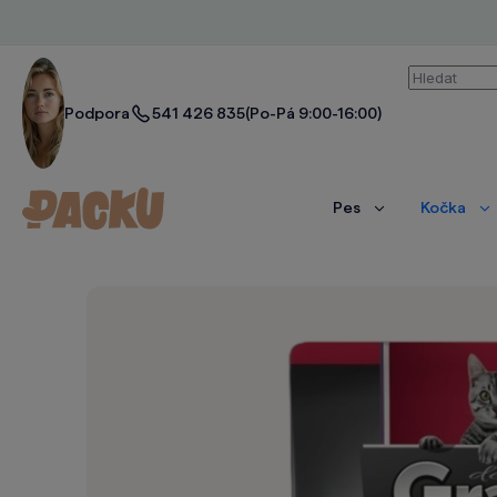
Vyhledáván
Podpora
541 426 835
(Po-Pá 9:00-16:00)
Pes
Kočka
Zobrazit
Zo
více
ví