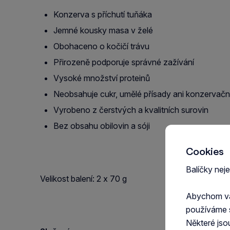
Konzerva s příchutí tuňáka
Jemné kousky masa v želé
Obohaceno o kočičí trávu
Přirozeně podporuje správné zažívání
Vysoké množství proteinů
Neobsahuje cukr, umělé přísady ani konzervační
Vyrobeno z čerstvých a kvalitních surovin
Bez obsahu obilovin a sóji
Cookies
Balíčky nej
Velikost balení: 2 x 70 g
Abychom vám
používáme 
Některé jso