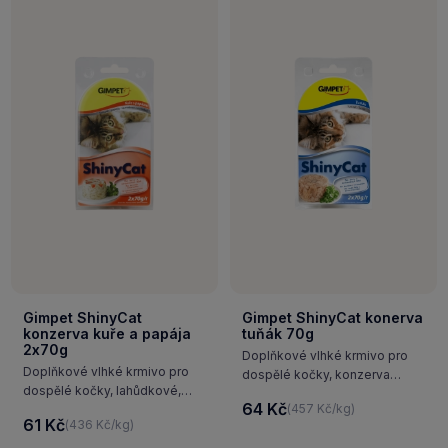
Gimpet ShinyCat
Gimpet ShinyCat konerva
konzerva kuře a papája
tuňák 70g
2x70g
Doplňkové vlhké krmivo pro
Doplňkové vlhké krmivo pro
dospělé kočky, konzerva
dospělé kočky, lahůdkové,
s příchutí tuňáka obsahuje
64 Kč
(457 Kč/kg)
čistě masové konzervy
chutné kousky masa, které
61 Kč
(436 Kč/kg)
obsahující pouze přírodní
jsou obaleny v želé. Díky tomu
ingredience, a to směs kuřete