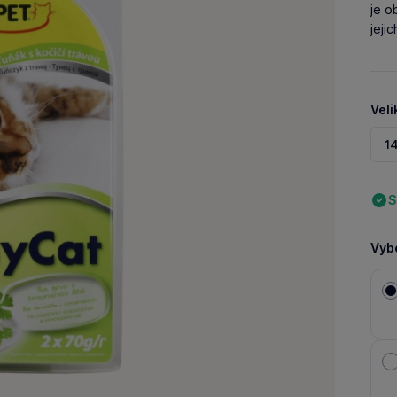
je o
jejic
Veli
1
S
Vybe