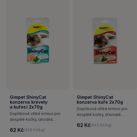
Gimpet ShinyCat
Gimpet ShinyCat
konzerva krevety
konzerva kuře 2x70g
a kuřecí 2x70g
Doplňkové vlhké krmivo pro
Doplňkové vlhké krmivo pro
dospělé kočky, šťavnaté
dospělé kočky, lahodná
a jemné kousky voňavého
62 Kč
(443 Kč/kg)
masová konzerva pro kočky,
kuřete v želé přesvědčí vaši
62 Kč
(443 Kč/kg)
která potěší jejich mlsné
kočku a vzhledem k obsahu
jazýčky díky obsahu kuřete