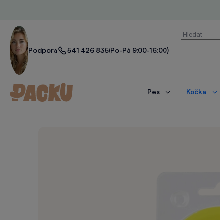
Vyhledáván
Podpora
541 426 835
(Po-Pá 9:00-16:00)
Pes
Kočka
Zobrazit
Zo
více
ví