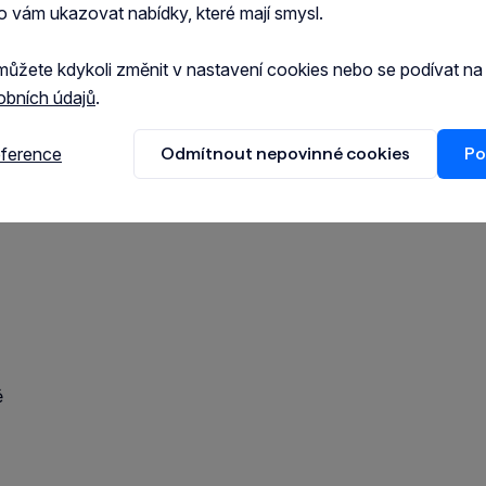
o vám ukazovat nabídky, které mají smysl.
kočičí tráva 4 %, rýže, chlorid draselný
můžete kdykoli změnit v nastavení cookies nebo se podívat n
obních údajů
.
eference
Odmítnout nepovinné cookies
Po
%, Surová vláknina 1 %, Vlhkost 86 %
ě