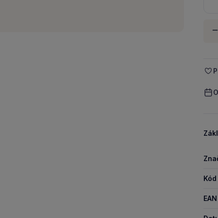
Množ
-
P
O
Zákl
Zna
Kód
EAN