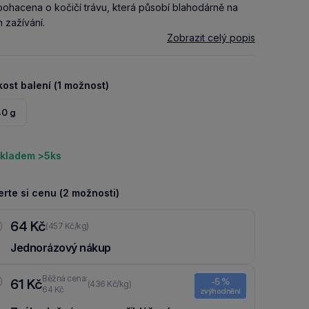
bohacena o kočičí trávu, která působí blahodárně na
h zažívání.
Zobrazit celý popis
kost balení (1 možnost)
40 g
kladem >5ks
rte si cenu (2 možnosti)
64 Kč
(457 Kč/kg)
Jednorázový nákup
Běžná cena:
61 Kč
-5 %
(436 Kč/kg)
64 Kč
zvýhodnění