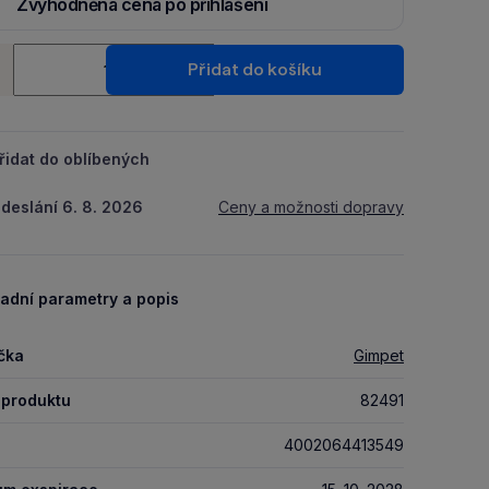
Zvýhodněná cena po přihlášení
Ušetři 3 Kč díky 5 % za
registraci
nebo
přihlášení
do Moje
ství
Packu.
Přidat do košíku
+
řidat do oblíbených
deslání 6. 8. 2026
Ceny a možnosti dopravy
adní parametry a popis
čka
Gimpet
 produktu
82491
4002064413549