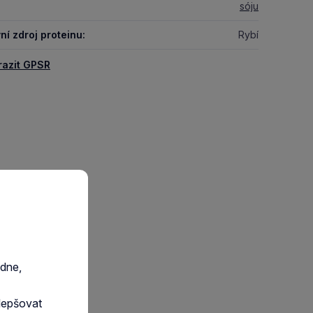
sóju
ní zdroj proteinu:
Rybí
razit GPSR
edne,
lepšovat