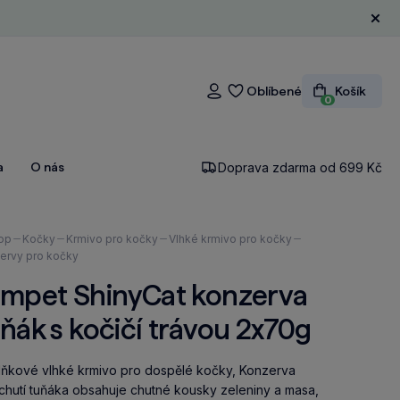
Zavří
Oblíbené
Košík
Přihlášení
0
a
O nás
Doprava zdarma od 699 Kč
ázíte
op
Kočky
Krmivo pro kočky
Vlhké krmivo pro kočky
ervy pro kočky
impet ShinyCat konzerva
ňák s kočičí trávou 2x70g
ňkové vlhké krmivo pro dospělé kočky, Konzerva
íchutí tuňáka obsahuje chutné kousky zeleniny a masa,