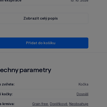
um exspirace
15. 10. 2028
Zobrazit celý popis
Přidat do košíku
echny parametry
 zvířete:
Kočka
í kočky:
Dospělí
a krmiva:
Grain free
,
Doplňkové
,
Neobsahuje