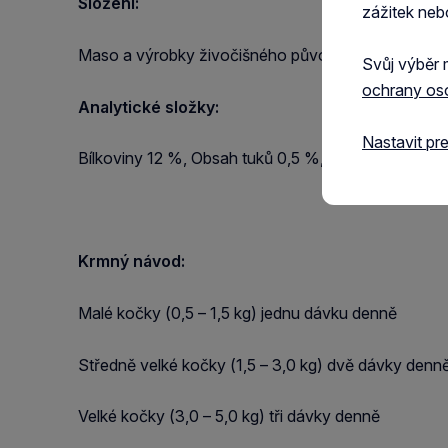
Složení:
zážitek neb
Maso a výrobky živočišného původu, Tuňák 45,4 %, 
Svůj výběr 
ochrany os
Analytické složky:
Nastavit pr
Bílkoviny 12 %, Obsah tuků 0,5 %, Surový popel 1 
Krmný návod:
Malé kočky (0,5 – 1,5 kg) jednu dávku denně
Středně velké kočky (1,5 – 3,0 kg) dvě dávky denn
Velké kočky (3,0 – 5,0 kg) tři dávky denně