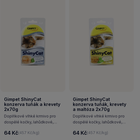
Gimpet ShinyCat
Gimpet ShinyCat
konzerva tuňák a krevety
konzerva tuňák, krevety
2x70g
a maltóza 2x70g
Doplňkové vlhké krmivo pro
Doplňkové vlhké krmivo pro
dospělé kočky, lahůdkové,
dospělé kočky, lahůdkové,
čistě masové konzervy
čistě masové konzervy
64 Kč
64 Kč
(457 Kč/kg)
(457 Kč/kg)
obsahující pouze přírodní
obsahují pouze přírodní
ingredience, a to směs krevet
suroviny, a to směs tuňáka