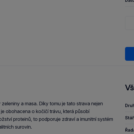
Dat
Vš
zeleniny a masa. Díky tomu je tato strava nejen
Druh
 je obohacena o kočičí trávu, která působí
Stář
žství proteinů, to podporuje zdraví a imunitní systém
itních surovin.
Řad