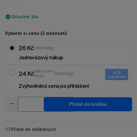
Skladem 3ks
Vyberte si cenu (2 možnosti)
26 Kč
(306 Kč/kg)
Jednorázový nákup
Běžná cena:
24 Kč
-5 %
(282 Kč/kg)
26 Kč
zvýhodnění
Zvýhodněná cena po přihlášení
Ušetři 2 Kč díky 5 % za
registraci
nebo
přihlášení
do Moje Packu.
Množství
Přidat do košíku
-
+
Přidat do oblíbených