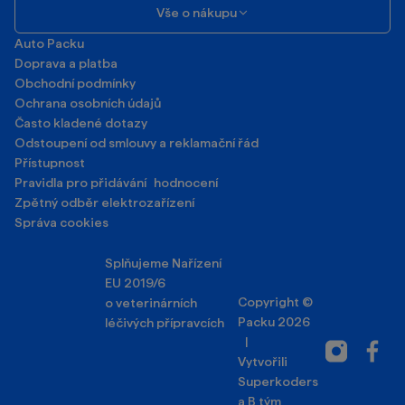
Vše o nákupu
Auto Packu
Doprava a platba
Obchodní podmínky
Ochrana osobních údajů
Často kladené dotazy
Odstoupení od smlouvy a reklamační řád
Přístupnost
Pravidla pro přidávání hodnocení
Zpětný odběr elektrozařízení
Správa cookies
Splňujeme Nařízení
EU 2019/6
Copyright ©
o veterinárních
Packu 2026
léčivých přípravcích
|
Instagram
Facebo
Vytvořili
Superkoders
a
B tým