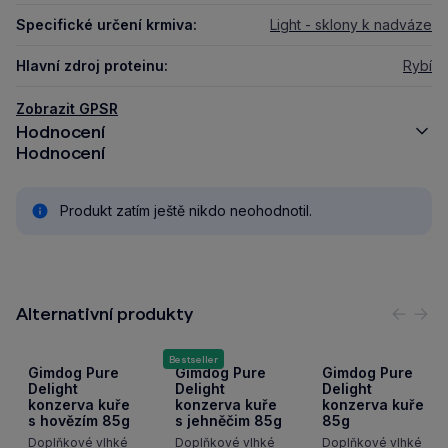
Specifické určení krmiva:
Light - sklony k nadváze
Hlavní zdroj proteinu:
Rybí
Zobrazit GPSR
Hodnocení
Hodnocení
Produkt zatím ještě nikdo neohodnotil.
Alternativní produkty
Předc
Nás
Bestseller
Gimdog Pure
Gimdog Pure
Gimdog Pure
Delight
Delight
Delight
konzerva kuře
konzerva kuře
konzerva kuře
s hovězím 85g
s jehněčim 85g
85g
Doplňkové vlhké
Doplňkové vlhké
Doplňkové vlhké