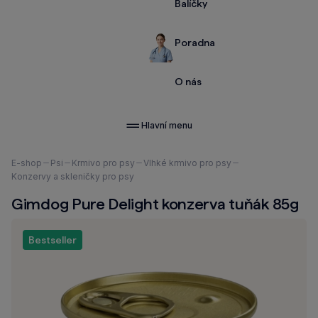
Balíčky
Poradna
O nás
Hlavní menu
Nacházíte
E-shop
Psi
Krmivo pro psy
Vlhké krmivo pro psy
se
Konzervy a skleničky pro psy
zde:
Gimdog Pure Delight konzerva tuňák 85g
Bestseller