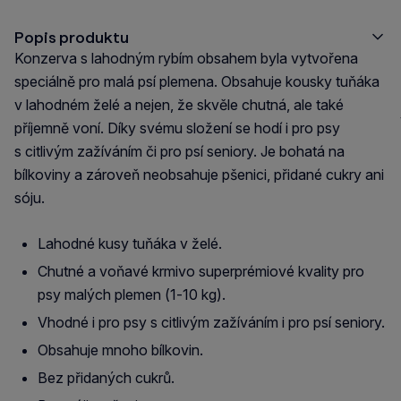
Popis produktu
Konzerva s lahodným rybím obsahem byla vytvořena
speciálně pro malá psí plemena. Obsahuje kousky tuňáka
v lahodném želé a nejen, že skvěle chutná, ale také
příjemně voní. Díky svému složení se hodí i pro psy
s citlivým zažíváním či pro psí seniory. Je bohatá na
bílkoviny a zároveň neobsahuje pšenici, přidané cukry ani
sóju.
Lahodné kusy tuňáka v želé.
Chutné a voňavé krmivo superprémiové kvality pro
psy malých plemen (1-10 kg).
Vhodné i pro psy s citlivým zažíváním i pro psí seniory.
Obsahuje mnoho bílkovin.
Bez přidaných cukrů.