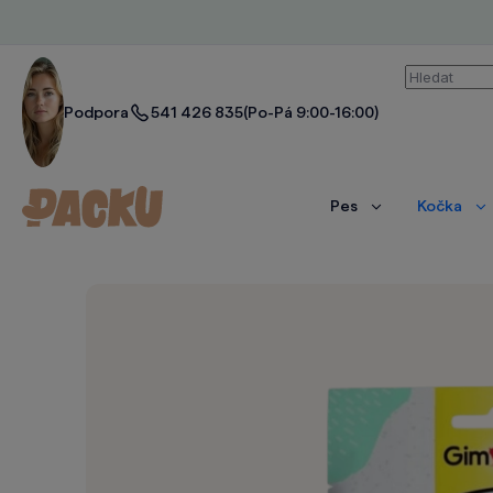
Vyhledáván
Podpora
541 426 835
(Po-Pá 9:00-16:00)
Pes
Kočka
Zobrazit
Zo
více
ví