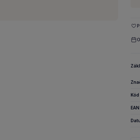
-
P
O
Zákl
Zna
Kód
EAN
Dat