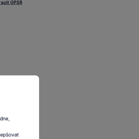
razit GPSR
edne,
lepšovat