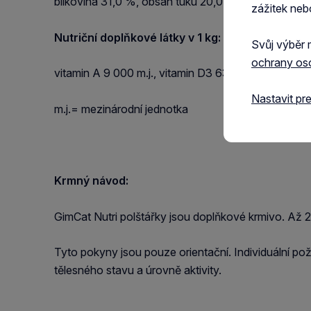
bílkovina 31,0 %, obsah tuku 20,0 %, hrubý popel 6
zážitek neb
Nutriční doplňkové látky v 1 kg:
Svůj výběr 
ochrany os
vitamin A 9 000 m.j., vitamin D3 630 m.j., vitamin E
Nastavit pr
m.j.= mezinárodní jednotka
Krmný návod:
GimCat Nutri polštářky jsou doplňkové krmivo. Až 
Tyto pokyny jsou pouze orientační. Individuální pož
tělesného stavu a úrovně aktivity.