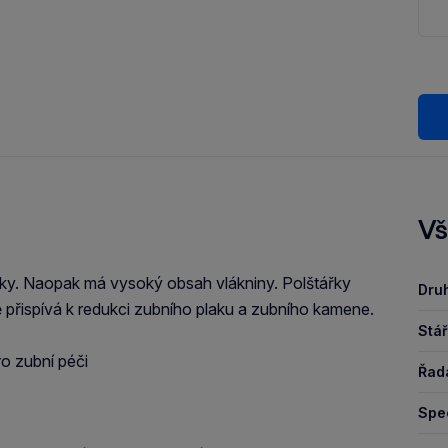
Vš
tky. Naopak má vysoký obsah vlákniny. Polštářky
Druh
 přispívá k redukci zubního plaku a zubního kamene.
Stář
ro zubní péči
Řad
Spec