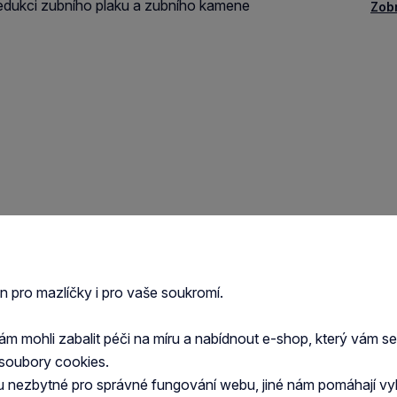
redukci zubního plaku a zubního kamene
Zob
du, oleje a tuky, rostlinné bílkovinné extrakty,
, 0,5%), droždí, minerální látky, mléko a mlékárenské
en pro mazlíčky i pro vaše soukromí.
 mohli zabalit péči na míru a nabídnout e-shop, který vám s
soubory cookies.
u nezbytné pro správné fungování webu, jiné nám pomáhají vy