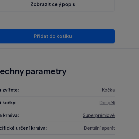
Zobrazit celý popis
Přidat do košíku
echny parametry
 zvířete:
Kočka
í kočky:
Dospělí
a krmiva:
Superprémiové
ifické určení krmiva:
Dentální aparát