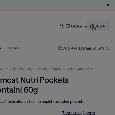
Zavří
Oblíbené
Košík
Přihlášení
0
a
O nás
Doprava zdarma od 699 Kč
ázíte
op
Kočky
Pamlsky pro kočky
Křupavé pamlsky pro kočky
mcat Nutri Pockets
ntalní 60g
avé polštářky s chutnou náplní speciálně pro zubní
.
Zobrazit celý popis