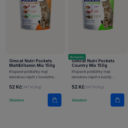
Bestseller
Gimcat Nutri Pockets
Gimcat Nutri Pockets
Malt&Vitamin Mix 150g
Country Mix 150g
Křupavé polštářky mají
Křupavé polštářky mají
lahodnou náplň z hovězího
lahodnou náplň a každý
masa, z lososa a kočičí máty,
kousek méně než 2 kalorie.
52 Kč
52 Kč
(347 Kč/kg)
(347 Kč/kg)
obsahují řadu zdraví
Jsou bez cukru, umělých
podporujících složek. Vaše
barviv a konzervačních látek.
Množství
Množstv
kočka bude kapsičky milovat
Skladem
Skladem
Do košíku
Do k
i díky nízkému obsahu kalorií.