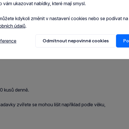
,0 %, hrubá vláknina 2,0 %, vlhkost 9,0 %
o vám ukazovat nabídky, které mají smysl.
můžete kdykoli změnit v nastavení cookies nebo se podívat n
obních údajů
.
 90 mg, taurin 1 000 mg
eference
Odmítnout nepovinné cookies
Po
20 kusů denně.
adavky zvířete se mohou lišit například podle věku,