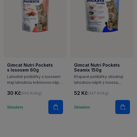
Gimcat Nutri Pockets
Gimcat Nutri Pockets
s lososem 60g
Seamix 150g
Lahodné polštářky s lososem
Křupavé polštářky obsahují
mají lahodnou krémovou náplň.
lahodnou náplň z lososa,
Vitamíny v náplni posilují
pstruha a krevet. Přídavek
30 Kč
52 Kč
(500 Kč/kg)
(347 Kč/kg)
vitalitu koček a z ní plynoucí
taurinu posiluje zrak i normální
pohodu.
činnost srdce.
í
Množství
Množství
Skladem
Skladem
ošíku
Do košíku
Do ko