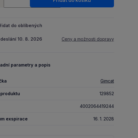
Přidat do košíku
+
řidat do oblíbených
deslání 10. 8. 2026
Ceny a možnosti dopravy
adní parametry a popis
čka
Gimcat
 produktu
129852
4002064419244
um exspirace
16. 1. 2028