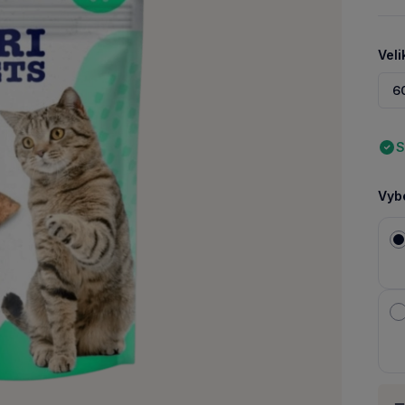
Veli
6
S
Vybe
Množ