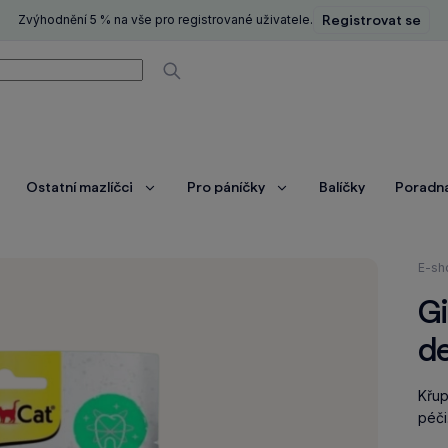
Zvýhodnění 5 % na vše pro registrované uživatele.
Registrovat se
í
Vyhledávat
Ostatní mazlíčci
Pro páníčky
Balíčky
Poradn
brazit
Zobrazit
Zobrazit
ce
více
více
Nach
E-sh
se
Gi
zde:
de
Křup
péči