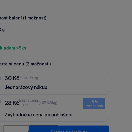
kost balení (1 možnost)
0 g
kladem >5ks
rte si cenu (2 možnosti)
30 Kč
(500 Kč/kg)
Jednorázový nákup
Běžná cena:
28 Kč
-5 %
(467 Kč/kg)
30 Kč
zvýhodnění
Zvýhodněná cena po přihlášení
Ušetři 2 Kč díky 5 % za
registraci
nebo
přihlášení
do Moje
ství
Packu.