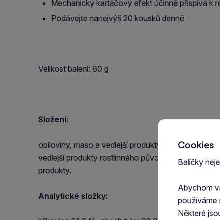
Mechanický kartáčový efekt účinně přispívá k 
Podávejte nanejvýš 20 kousků denně
Velikost balení: 60 g
Složení:
Cookies
obiloviny, maso a vedlejší produkty živočišného půvo
vedlejší produkty rostlinného původu (šanta, sušené
Balíčky nej
produkty.
Abychom vám
Analytické složky:
používáme 
Některé jso