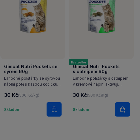
Bestseller
Gimcat Nutri Pockets se
Gimcat Nutri Pockets
sýrem 60g
s catnipem 60g
Lahodné polštářky se sýrovou
Lahodné polštářky s catnipem
náplní potěší každou kočičku.
v krémové náplni aktivují
Navíc pomáhají vyrovnat
obranyschopnost organismu
30 Kč
30 Kč
(500 Kč/kg)
(500 Kč/kg)
hladinu taurinu potřebného pro
a posilují vitalitu.
normální srdeční činnost a pro
Množství
Množství
podporu zraku.
Skladem
Skladem
šíku
Do košíku
Do koš