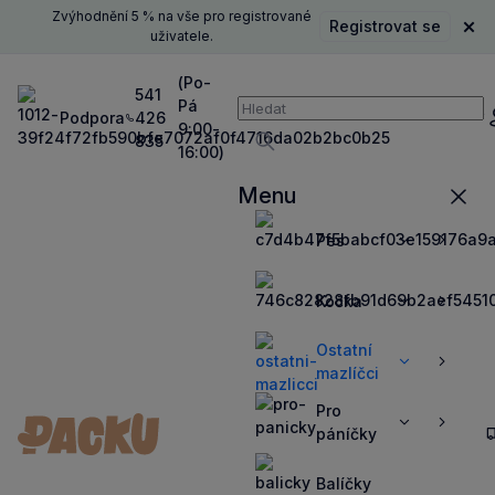
Zvýhodnění 5 % na vše pro registrované
Registrovat se
Zavř
uživatele.
(Po-
541
Pá
Vyhledávání
Podpora
426
P
9:00-
835
16:00)
Vyhledávat
Menu
Zavří
Pes
Zobrazit
Zobrazit
více
více
Kočka
Zobrazit
Zobrazit
více
více
Ostatní
Zobrazit
Zobrazit
mazlíčci
více
více
Pro
Zobrazit
Zobrazit
páníčky
více
více
Balíčky