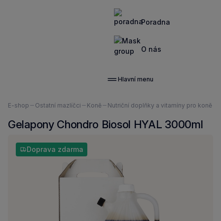
Poradna
O nás
Hlavní menu
Nacházíte
E-shop
Ostatní mazlíčci
Koně
Nutriční doplňky a vitamíny pro koně
se
Gelapony Chondro Biosol HYAL 3000ml
zde:
Doprava zdarma