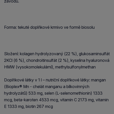
závodů.
Forma: tekuté doplňkové krmivo ve formě biosolu
Složení: kolagen hydrolyzovaný (22 %), glukosaminsulfát
2KCl (6 %), chondroitinsulfát (2 %), kyselina hyaluronová
HMW (vysokomolekulární), methylsulfonylmethan
Doplňkové látky v 1 l – nutriční doplňkové látky: mangan
(Bioplex® Mn - chelát manganu a bílkovinných
hydrolyzátů) 533 mg, selen (L-selenomethionin) 1333
mcg, beta-karoten 4533 mcg, vitamin C 2173 mg, vitamin
E 1333 mg, biotin 267 mcg