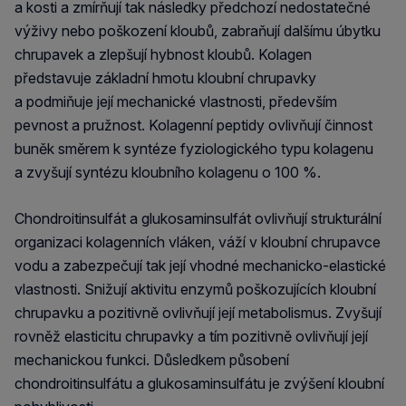
a kosti a zmírňují tak následky předchozí nedostatečné
výživy nebo poškození kloubů, zabraňují dalšímu úbytku
chrupavek a zlepšují hybnost kloubů. Kolagen
představuje základní hmotu kloubní chrupavky
a podmiňuje její mechanické vlastnosti, především
pevnost a pružnost. Kolagenní peptidy ovlivňují činnost
buněk směrem k syntéze fyziologického typu kolagenu
a zvyšují syntézu kloubního kolagenu o 100 %.
Chondroitinsulfát a glukosaminsulfát ovlivňují strukturální
organizaci kolagenních vláken, váží v kloubní chrupavce
vodu a zabezpečují tak její vhodné mechanicko-elastické
vlastnosti. Snižují aktivitu enzymů poškozujících kloubní
chrupavku a pozitivně ovlivňují její metabolismus. Zvyšují
rovněž elasticitu chrupavky a tím pozitivně ovlivňují její
mechanickou funkci. Důsledkem působení
chondroitinsulfátu a glukosaminsulfátu je zvýšení kloubní