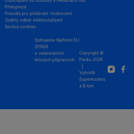
Odstoupení od smlouvy a reklamační řád
Přístupnost
Pravidla pro přidávání hodnocení
Zpětný odběr elektrozařízení
Správa cookies
Splňujeme Nařízení EU
2019/6
Copyright ©
o veterinárních
Packu 2026
léčivých přípravcích
|
Instagram
Facebo
Vytvořili
Superkoders
a
B tým