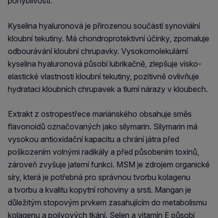
pohyblivosti.
Kyselina hyaluronová je přirozenou součástí synoviální
kloubní tekutiny. Má chondroprotektivní účinky, zpomaluje
odbourávání kloubní chrupavky. Vysokomolekulární
kyselina hyaluronová působí lubrikačně, zlepšuje visko-
elastické vlastnosti kloubní tekutiny, pozitivně ovlivňuje
hydrataci kloubních chrupavek a tlumí nárazy v kloubech.
Extrakt z ostropestřece mariánského obsahuje směs
flavonoidů označovaných jako silymarin. Silymarin má
vysokou antioxidační kapacitu a chrání játra před
poškozením volnými radikály a před působením toxinů,
zároveň zvyšuje jaterní funkci. MSM je zdrojem organické
síry, která je potřebná pro správnou tvorbu kolagenu
a tvorbu a kvalitu kopytní rohoviny a srsti. Mangan je
důležitým stopovým prvkem zasahujícím do metabolismu
kolagenu a pojivových tkání. Selen a vitamín E působí