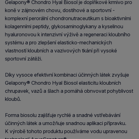
Gelapony® Chondro Hyal Biosol je doplňkové krmivo pro
koně v zájmovém chovu, dostihové a sportovní -
komplexní perorální chondronutraceutikum s bioaktivními
kolagenními peptidy, glykosaminoglykany a kyselinou
hyaluronovou k intenzivní výživě a regeneraci kloubního
systému a pro zlepšení elasticko-mechanických
vlastností kloubních a vazivových tkání při vysoké
sportovní zátěži.
Díky vysoce efektivní kombinaci účinných látek zvyšuje
Gelapony® Chondro Hyal Biosol elasticitu kloubních
chrupavek, vazů a šlach a pomáhá obnvovat pohyblivost
kloubů.
Forma biosolu zajišťuje rychlé a snadné vstřebávání
účinných látek a umožňuje snadnou aplikaci přípravku.
K výrobě tohoto produktu používáme vodu upravenou