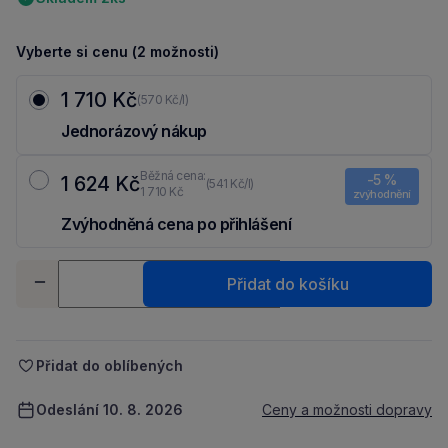
Vyberte si cenu (2 možnosti)
1 710 Kč
(570 Kč/l)
Jednorázový nákup
Běžná cena:
-5 %
1 624 Kč
(541 Kč/l)
1 710 Kč
zvýhodnění
Zvýhodněná cena po přihlášení
Ušetři 86 Kč díky 5 % za
registraci
nebo
přihlášení
do Moje Packu.
Množství
Přidat do košíku
-
+
Přidat do oblíbených
Odeslání 10. 8. 2026
Ceny a možnosti dopravy