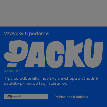
Vždycky ti podáme
Newsletter
Tipy od odborníků, novinky z e‑shopu a výhodné
nabídky přímo do tvojí schránky.
Tvůj
Přihlásit se k odběru
e-
mail