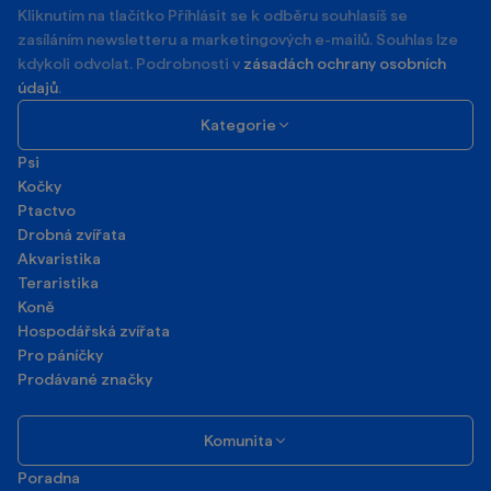
Kliknutím na tlačítko Příhlásit se k odběru souhlasíš se
zasíláním newsletteru a marketingových e-mailů. Souhlas lze
kdykoli odvolat. Podrobnosti v
zásadách ochrany osobních
údajů
.
Kategorie
Psi
Kočky
Ptactvo
Drobná zvířata
Akvaristika
Teraristika
Koně
Hospodářská zvířata
Pro páníčky
Prodávané značky
Komunita
Poradna