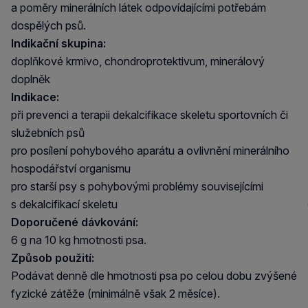
a poměry minerálních látek odpovídajícími potřebám
dospělých psů.
Indikační skupina:
doplňkové krmivo, chondroprotektivum, minerálový
doplněk
Indikace:
při prevenci a terapii dekalcifikace skeletu sportovních či
služebních psů
pro posílení pohybového aparátu a ovlivnění minerálního
hospodářství organismu
pro starší psy s pohybovými problémy souvisejícími
s dekalcifikací skeletu
Doporučené dávkování:
6 g na 10 kg hmotnosti psa.
Způsob použití:
Podávat denně dle hmotnosti psa po celou dobu zvýšené
fyzické zátěže (minimálně však 2 měsíce).