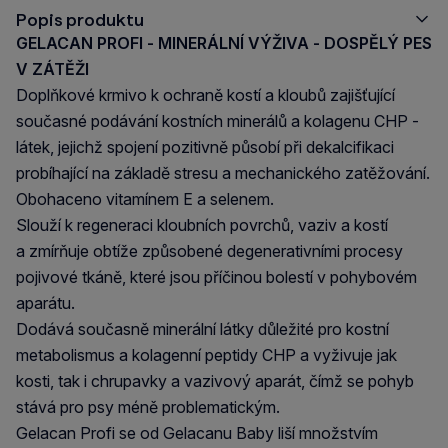
Popis produktu
GELACAN PROFI - MINERÁLNÍ VÝŽIVA - DOSPĚLÝ PES
V ZÁTĚŽI
Doplňkové krmivo k ochraně kostí a kloubů zajišťující
současné podávání kostních minerálů a kolagenu CHP -
látek, jejichž spojení pozitivně působí při dekalcifikaci
probíhající na základě stresu a mechanického zatěžování.
Obohaceno vitamínem E a selenem.
Slouží k regeneraci kloubních povrchů, vaziv a kostí
a zmírňuje obtíže způsobené degenerativními procesy
pojivové tkáně, které jsou příčinou bolestí v pohybovém
aparátu.
Dodává současně minerální látky důležité pro kostní
metabolismus a kolagenní peptidy CHP a vyživuje jak
kosti, tak i chrupavky a vazivový aparát, čímž se pohyb
stává pro psy méně problematickým.
Gelacan Profi se od Gelacanu Baby liší množstvím