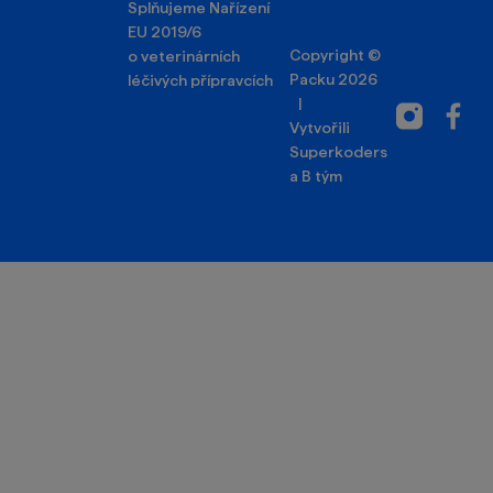
Splňujeme Nařízení
EU 2019/6
Copyright ©
o veterinárních
Packu 2026
léčivých přípravcích
|
Instagram
Facebo
Vytvořili
Superkoders
a
B tým