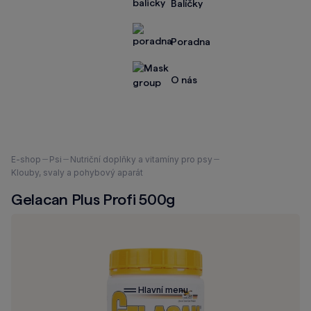
Balíčky
Poradna
O nás
Nacházíte
E-shop
Psi
Nutriční doplňky a vitamíny pro psy
se
Klouby, svaly a pohybový aparát
zde:
Gelacan Plus Profi 500g
Hlavní menu