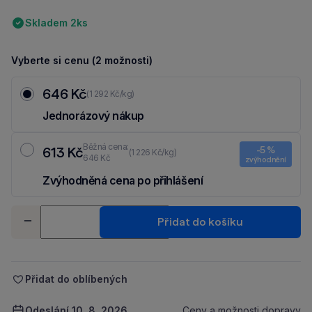
Skladem 2ks
Vyberte si cenu (2 možnosti)
646 Kč
(1 292 Kč/kg)
Jednorázový nákup
Běžná cena:
613 Kč
-5 %
(1 226 Kč/kg)
646 Kč
zvýhodnění
Zvýhodněná cena po přihlášení
Ušetři 33 Kč díky 5 % za
registraci
nebo
přihlášení
do Moje Packu.
Množství
Přidat do košíku
-
+
Přidat do oblíbených
Odeslání 10. 8. 2026
Ceny a možnosti dopravy