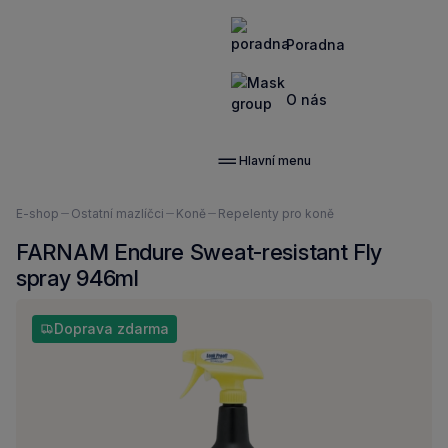
Poradna
O nás
Hlavní menu
Nacházíte
E-shop
Ostatní mazlíčci
Koně
Repelenty pro koně
se
FARNAM Endure Sweat-resistant Fly
zde:
spray 946ml
Doprava zdarma