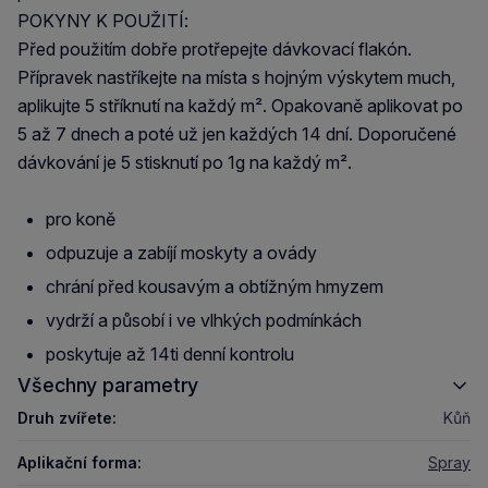
POKYNY K POUŽITÍ:
Před použitím dobře protřepejte dávkovací flakón.
Přípravek nastříkejte na místa s hojným výskytem much,
aplikujte 5 stříknutí na každý m². Opakovaně aplikovat po
5 až 7 dnech a poté už jen každých 14 dní. Doporučené
dávkování je 5 stisknutí po 1g na každý m².
pro koně
odpuzuje a zabíjí moskyty a ovády
chrání před kousavým a obtížným hmyzem
vydrží a působí i ve vlhkých podmínkách
poskytuje až 14ti denní kontrolu
Všechny parametry
Druh zvířete:
Kůň
Aplikační forma:
Spray