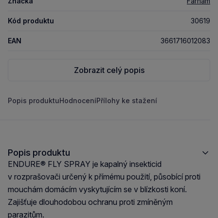
Značka
Farnam
Kód produktu
30619
EAN
3661716012083
Zobrazit celý popis
Popis produktu
Hodnocení
Přílohy ke stažení
Popis produktu
ENDURE® FLY SPRAY je kapalný insekticid
v rozprašovači určený k přímému použití, působící proti
mouchám domácím vyskytujícím se v blízkosti koní.
Zajišťuje dlouhodobou ochranu proti zmíněným
parazitům.