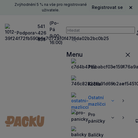
Zvýhodnění 5 % na vše pro registrované
Registrovat se
Zavř
uživatele.
(Po-
541
Pá
Vyhledávání
Podpora
426
P
9:00-
835
16:00)
Vyhledávat
Menu
Zavří
Pes
Zobrazit
Zobrazit
více
více
Kočka
Zobrazit
Zobrazit
více
více
Ostatní
Zobrazit
Zobrazit
mazlíčci
více
více
Pro
Zobrazit
Zobrazit
páníčky
více
více
Balíčky