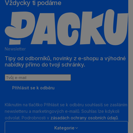
Vždycky ti podáme
Newsletter
Tipy od odborníků, novinky z e‑shopu a výhodné
nabídky přímo do tvojí schránky.
Tvůj
e-
Přihlásit se k odběru
mail
Kliknutím na tlačítko Příhlásit se k odběru souhlasíš se zasíláním
newsletteru a marketingových e-mailů. Souhlas lze kdykoli
odvolat. Podrobnosti v
zásadách ochrany osobních údajů
.
Kategorie