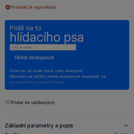
Produkt je vyprodaný
Pošli na to
hlídacího psa
Tvůj
e-
Hlídat dostupnost
mail
Ozve se, až bude zboží zase dostupné.
Kliknutím na tlačítko Hlídat dostupnost souhlasíš se
zpracováním osobních údajů
.
Přidat do oblíbených
Základní parametry a popis