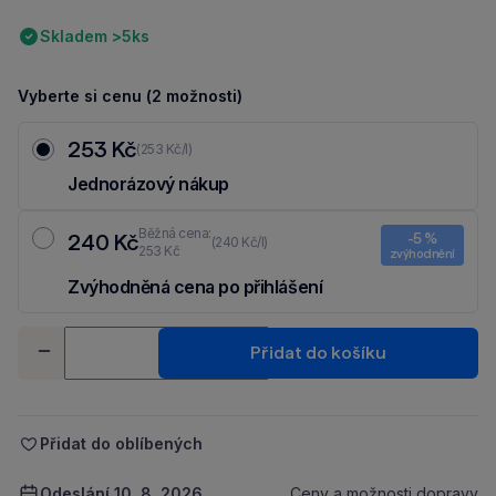
Skladem >5ks
Vyberte si cenu (2 možnosti)
253 Kč
(253 Kč/l)
Jednorázový nákup
Běžná cena:
240 Kč
-5 %
(240 Kč/l)
253 Kč
zvýhodnění
Zvýhodněná cena po přihlášení
Ušetři 13 Kč díky 5 % za
registraci
nebo
přihlášení
do Moje Packu.
Množství
Přidat do košíku
-
+
Přidat do oblíbených
Odeslání 10. 8. 2026
Ceny a možnosti dopravy