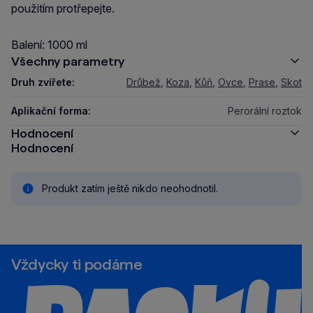
použitím protřepejte.
Balení: 1000 ml
Všechny parametry
Druh zvířete:
Drůbež
,
Koza
,
Kůň
,
Ovce
,
Prase
,
Skot
Aplikační forma:
Perorální roztok
Hodnocení
Hodnocení
Produkt zatím ještě nikdo neohodnotil.
Vždycky ti podáme