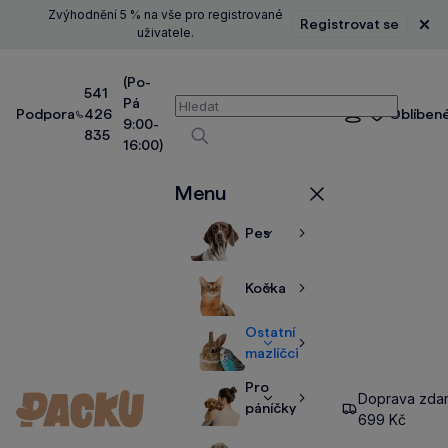
Zvýhodnění 5 % na vše pro registrované
Registrovat se
Zavř
uživatele.
(Po-
541
Pá
Vyhledávání
Podpora
426
Oblíben
Přihlášení
9:00-
835
16:00)
Vyhledávat
Menu
Zavřít
Pes
Zobrazit
Zobrazit
více
více
Kočka
Zobrazit
Zobrazit
více
více
Ostatní
Zobrazit
Zobrazit
mazlíčci
více
více
Pro
Doprava zda
Zobrazit
Zobrazit
páníčky
699 Kč
více
více