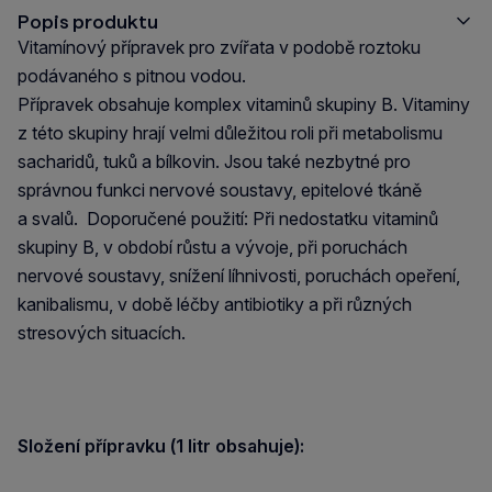
Popis produktu
Vitamínový přípravek pro zvířata v podobě roztoku
podávaného s pitnou vodou.
Přípravek obsahuje komplex vitaminů skupiny B. Vitaminy
z této skupiny hrají velmi důležitou roli při metabolismu
sacharidů, tuků a bílkovin. Jsou také nezbytné pro
správnou funkci nervové soustavy, epitelové tkáně
a svalů. Doporučené použití: Při nedostatku vitaminů
skupiny B, v období růstu a vývoje, při poruchách
nervové soustavy, snížení líhnivosti, poruchách opeření,
kanibalismu, v době léčby antibiotiky a při různých
stresových situacích.
Složení přípravku (1 litr obsahuje):