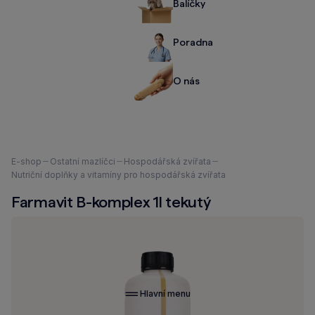
Balíčky
Poradna
O nás
Nacházíte
E-shop
Ostatní mazlíčci
Hospodářská zvířata
se
Nutriční doplňky a vitamíny pro hospodářská zvířata
zde:
Farmavit B-komplex 1l tekutý
Hlavní menu