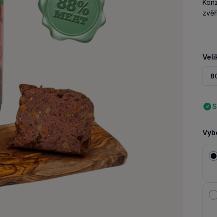
Konz
zvěř
Veli
8
S
Vybe