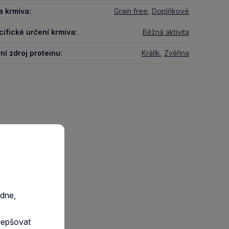
a krmiva:
Grain free
,
Doplňkové
ifické určení krmiva:
Běžná aktivita
ní zdroj proteinu:
Králík
,
Zvěřina
edne,
lepšovat