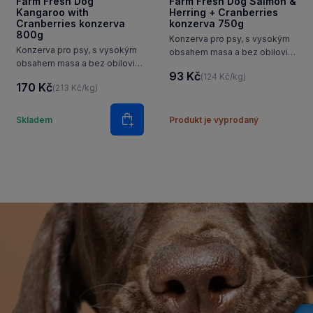
Farm Fresh Dog
Farm Fresh Dog Salmon &
Kangaroo with
Herring + Cranberries
Cranberries konzerva
konzerva 750g
800g
Konzerva pro psy, s vysokým
Konzerva pro psy, s vysokým
obsahem masa a bez obilovin,
obsahem masa a bez obilovin,
losos a sleď s brusinkami.
93 Kč
(124 Kč/kg)
klokan s brusinkami.
170 Kč
(213 Kč/kg)
í
Množství
Skladem
Produkt je vyprodaný
ošíku
Do košíku