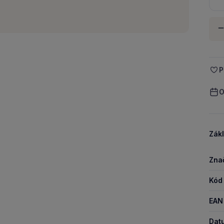
Množ
-
P
O
Zákl
Zna
Kód
EAN
Dat