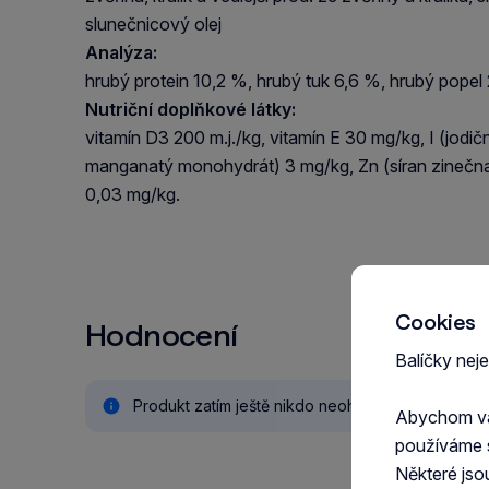
slunečnicový olej
Analýza:
hrubý protein 10,2 %, hrubý tuk 6,6 %, hrubý popel
Nutriční doplňkové látky:
vitamín D3 200 m.j./kg, vitamín E 30 mg/kg, I (jod
manganatý monohydrát) 3 mg/kg, Zn (síran zinečna
0,03 mg/kg.
Cookies
Hodnocení
Balíčky nej
Produkt zatím ještě nikdo neohodnotil.
Abychom vám
používáme 
Některé jso