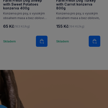
Farm Fresh Dog Sheep
Farm Fresh Dog Turkey
with Sweet Potatoes
with Carrot konzerva
konzerva 400g
800g
Konzerva pro psy, s vysokým
Konzerva pro psy, s vysokým
obsahem masa a bez obilovin,
obsahem masa a bez obilovin,
ovce se sladkými brambory.
65 Kč
155 Kč
(163 Kč/kg)
(194 Kč/kg)
Množství
Množství
Skladem
Skladem
Do košíku
Do koš