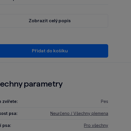
Zobrazit celý popis
Přidat do košíku
echny parametry
 zvířete:
Pes
kost psa:
Neurčeno / Všechny plemena
í psa:
Pro všechny