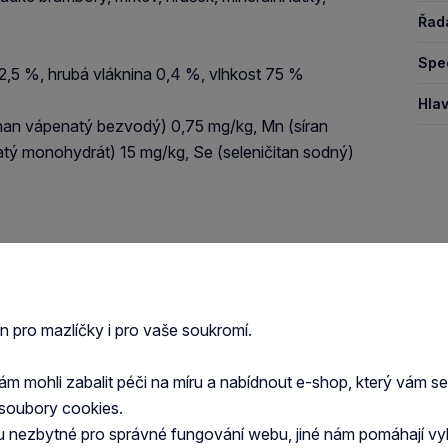
Řad
Spec
 2,5 %, hrubá vláknina 0,4 %, vlhkost 75 %
Hlav
ičnan vápenatý bezvodý) 0,75 mg/kg, Mn (síran
tý monohydrát) 15 mg/kg, Se (seleničitan sodný)
en pro mazlíčky i pro vaše soukromí.
 mohli zabalit péči na míru a nabídnout e-shop, který vám s
soubory cookies.
u nezbytné pro správné fungování webu, jiné nám pomáhají vy