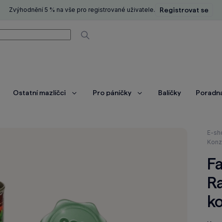
Zvýhodnění 5 % na vše pro registrované uživatele.
Registrovat se
í
Vyhledávat
Ostatní mazlíčci
Pro páníčky
Balíčky
Poradn
brazit
Zobrazit
Zobrazit
ce
více
více
Nach
E-sh
se
Konz
zde:
Fa
Ra
k