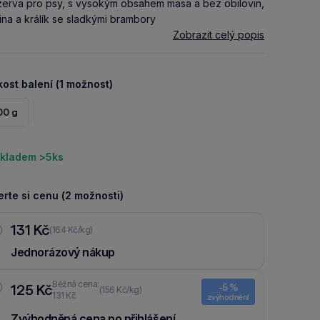
erva pro psy, s vysokým obsahem masa a bez obilovin,
ina a králík se sladkými brambory
Zobrazit celý popis
kost balení (1 možnost)
00 g
kladem >5ks
rte si cenu (2 možnosti)
131 Kč
(164 Kč/kg)
Jednorázový nákup
Běžná cena:
125 Kč
-5 %
(156 Kč/kg)
131 Kč
zvýhodnění
Zvýhodněná cena po přihlášení