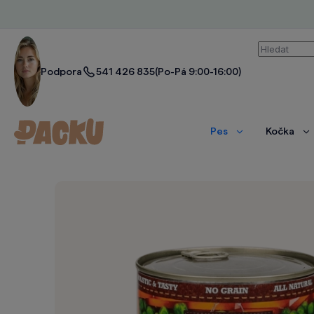
Vyhledáván
Podpora
541 426 835
(Po-Pá 9:00-16:00)
Pes
Kočka
Zobrazit
Zo
více
ví