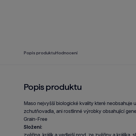
Popis produktu
Hodnocení
Popis produktu
Maso nejvyšší biologické kvality které neobsahuje 
zchutňovadla, ani rostlinné výrobky obsahující gen
Grain-Free
Složení:
zvěřina, králík a vedlejší prod. ze zvěřiny a králíka,