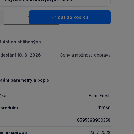
Ušetři 6 Kč díky 5 % za
registraci
nebo
přihlášení
do Moje
ství
Packu.
Přidat do košíku
+
řidat do oblíbených
deslání 10. 8. 2026
Ceny a možnosti dopravy
adní parametry a popis
čka
Farm Fresh
 produktu
110150
8595598900358
um exspirace
23. 7. 2028