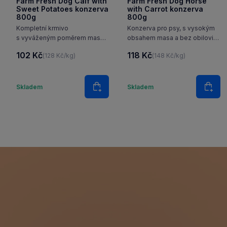
Farm Fresh Dog Calf with
Farm Fresh Dog Horse
Sweet Potatoes konzerva
with Carrot konzerva
800g
800g
Kompletní krmivo
Konzerva pro psy, s vysokým
s vyváženým poměrem masa,
obsahem masa a bez obilovin,
sladkého bramboru, mrkve
konina s mrkví.
102 Kč
118 Kč
(128 Kč/kg)
(148 Kč/kg)
a hrášku. Pro psy všech
plemen a stáří.
Množství
Množstv
Skladem
Skladem
Do košíku
Do k