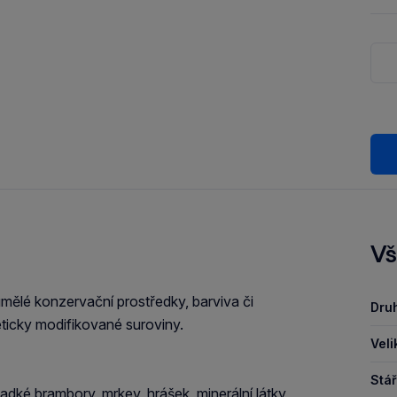
Vš
umělé konzervační prostředky, barviva či
Druh
eticky modifikované suroviny.
Veli
Stář
 sladké brambory, mrkev, hrášek, minerální látky,