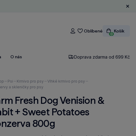
Zavří
Oblíbené
Košík
Přihlášení
0
a
O nás
Doprava zdarma od 699 Kč
ázíte
op
Psi
Krmivo pro psy
Vlhké krmivo pro psy
ervy a skleničky pro psy
rm Fresh Dog Venision &
bit + Sweet Potatoes
onzerva 800g