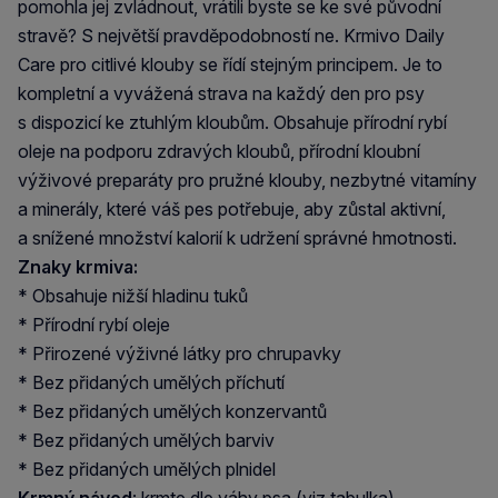
pomohla jej zvládnout, vrátili byste se ke své původní
stravě? S největší pravděpodobností ne. Krmivo Daily
Care pro citlivé klouby se řídí stejným principem. Je to
kompletní a vyvážená strava na každý den pro psy
s dispozicí ke ztuhlým kloubům. Obsahuje přírodní rybí
oleje na podporu zdravých kloubů, přírodní kloubní
výživové preparáty pro pružné klouby, nezbytné vitamíny
a minerály, které váš pes potřebuje, aby zůstal aktivní,
a snížené množství kalorií k udržení správné hmotnosti.
Znaky krmiva:
* Obsahuje nižší hladinu tuků
* Přírodní rybí oleje
* Přirozené výživné látky pro chrupavky
* Bez přidaných umělých příchutí
* Bez přidaných umělých konzervantů
* Bez přidaných umělých barviv
* Bez přidaných umělých plnidel
Krmný návod
: krmte dle váhy psa (viz tabulka).