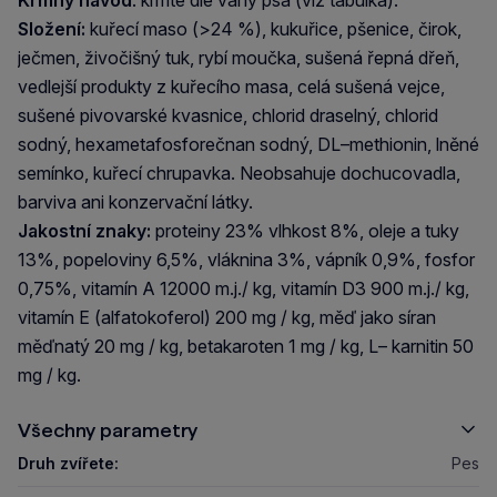
Složení:
kuřecí maso (>24 %), kukuřice, pšenice, čirok,
ječmen, živočišný tuk, rybí moučka, sušená řepná dřeň,
vedlejší produkty z kuřecího masa, celá sušená vejce,
sušené pivovarské kvasnice, chlorid draselný, chlorid
sodný, hexametafosforečnan sodný, DL–methionin, lněné
semínko, kuřecí chrupavka. Neobsahuje dochucovadla,
barviva ani konzervační látky.
Jakostní znaky:
proteiny 23% vlhkost 8%, oleje a tuky
13%, popeloviny 6,5%, vláknina 3%, vápník 0,9%, fosfor
0,75%, vitamín A 12000 m.j./ kg, vitamín D3 900 m.j./ kg,
vitamín E (alfatokoferol) 200 mg / kg, měď jako síran
měďnatý 20 mg / kg, betakaroten 1 mg / kg, L– karnitin 50
mg / kg.
Všechny parametry
Druh zvířete:
Pes