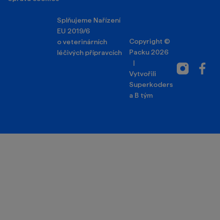
Splňujeme Nařízení
EU 2019/6
Copyright ©
o veterinárních
Packu 2026
léčivých přípravcích
|
Instagram
Facebo
Vytvořili
Superkoders
a
B tým