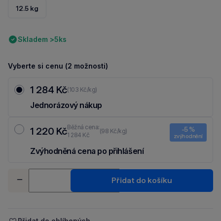
12.5 kg
Skladem >5ks
Vyberte si cenu (2 možnosti)
1 284 Kč
(103 Kč/kg)
Jednorázový nákup
Běžná cena:
1 220 Kč
-5 %
(98 Kč/kg)
1 284 Kč
zvýhodnění
Zvýhodněná cena po přihlášení
Ušetři 64 Kč díky 5 % za
registraci
nebo
přihlášení
do Moje Packu.
Množství
Přidat do košíku
-
+
Přidat do oblíbených