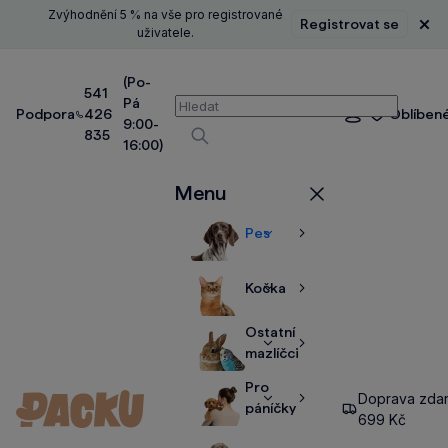
Zvýhodnění 5 % na vše pro registrované
Registrovat se
Zavř
uživatele.
(Po-
541
Pá
Vyhledávání
Podpora
426
Oblíben
Přihlášení
9:00-
835
16:00)
Vyhledávat
Menu
Zavřít
Pes
Zobrazit
Zobrazit
více
více
Kočka
Zobrazit
Zobrazit
více
více
Ostatní
Zobrazit
Zobrazit
mazlíčci
více
více
Pro
Doprava zda
Zobrazit
Zobrazit
páníčky
699 Kč
více
více