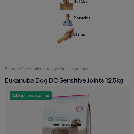
Balíčky
Poradna
O nás
Nacházíte
E-shop
Psi
Krmivo pro psy
Granule pro psy
se
Eukanuba Dog DC Sensitive Joints 12,5kg
zde:
Doprava zdarma
Hlavní menu