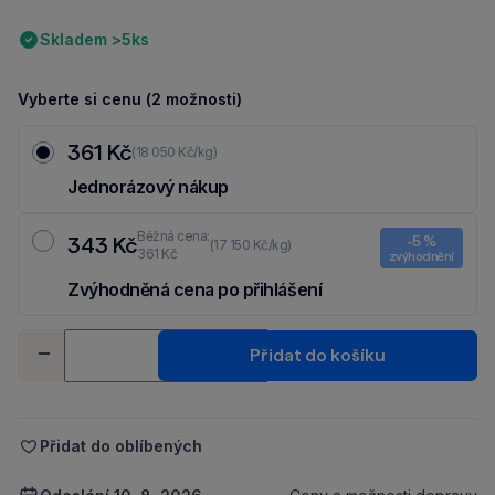
Skladem >5ks
Vyberte si cenu (2 možnosti)
361 Kč
(18 050 Kč/kg)
Jednorázový nákup
Běžná cena:
343 Kč
-5 %
(17 150 Kč/kg)
361 Kč
zvýhodnění
Zvýhodněná cena po přihlášení
Ušetři 18 Kč díky 5 % za
registraci
nebo
přihlášení
do Moje Packu.
Množství
Přidat do košíku
-
+
Přidat do oblíbených