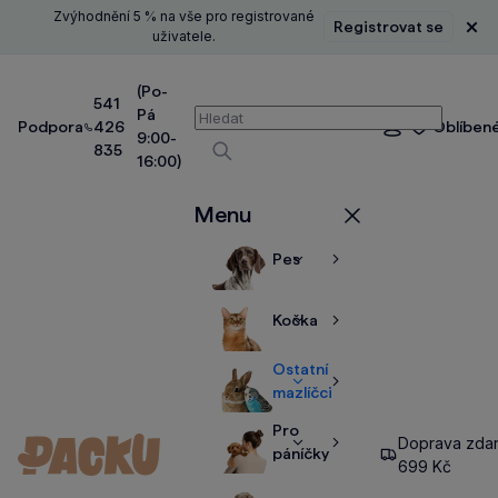
Zvýhodnění 5 % na vše pro registrované
Registrovat se
Zavř
uživatele.
(Po-
541
Pá
Vyhledávání
Podpora
426
Oblíben
Přihlášení
9:00-
835
16:00)
Vyhledávat
Menu
Zavřít
Pes
Zobrazit
Zobrazit
více
více
Kočka
Zobrazit
Zobrazit
více
více
Ostatní
Zobrazit
Zobrazit
mazlíčci
více
více
Pro
Doprava zda
Zobrazit
Zobrazit
páníčky
699 Kč
více
více