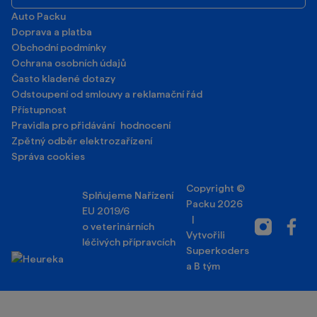
Auto Packu
Doprava a platba
Obchodní podmínky
Ochrana osobních údajů
Často kladené dotazy
Odstoupení od smlouvy a reklamační řád
Přístupnost
Pravidla pro přidávání hodnocení
Zpětný odběr elektrozařízení
Správa cookies
Copyright ©
Splňujeme Nařízení
Packu 2026
EU 2019/6
|
Instagram
Facebo
o veterinárních
Vytvořili
léčivých přípravcích
Superkoders
a
B tým