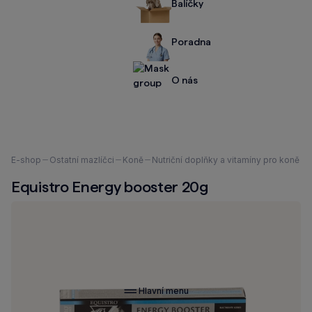
Balíčky
Poradna
O nás
Nacházíte
E-shop
Ostatní mazlíčci
Koně
Nutriční doplňky a vitamíny pro koně
se
Equistro Energy booster 20g
zde:
Hlavní menu