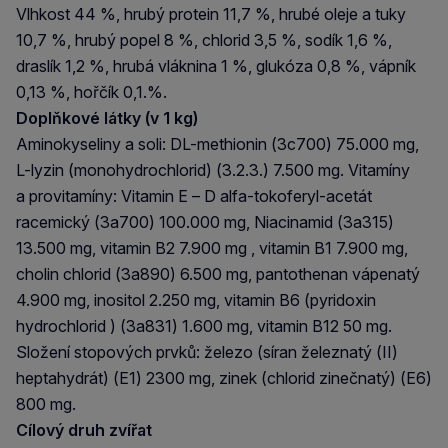
Vlhkost 44 %, hrubý protein 11,7 %, hrubé oleje a tuky
10,7 %, hrubý popel 8 %, chlorid 3,5 %, sodík 1,6 %,
draslík 1,2 %, hrubá vláknina 1 %, glukóza 0,8 %, vápník
0,13 %, hořčík 0,1.%.
Doplňkové látky (v 1 kg)
Aminokyseliny a soli: DL-methionin (3c700) 75.000 mg,
L-lyzin (monohydrochlorid) (3.2.3.) 7.500 mg. Vitamíny
a provitamíny: Vitamin E – D alfa-tokoferyl-acetát
racemický (3a700) 100.000 mg, Niacinamid (3a315)
13.500 mg, vitamin B2 7.900 mg , vitamin B1 7.900 mg,
cholin chlorid (3a890) 6.500 mg, pantothenan vápenatý
4.900 mg, inositol 2.250 mg, vitamin B6 (pyridoxin
hydrochlorid ) (3a831) 1.600 mg, vitamin B12 50 mg.
Složení stopových prvků: železo (síran železnatý (II)
heptahydrát) (E1) 2300 mg, zinek (chlorid zinečnatý) (E6)
800 mg.
Cílový druh zvířat