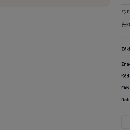
P
O
Zákl
Zna
Kód
EAN
Dat