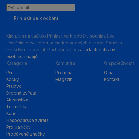
Tvůj
e-
Přihlásit se k odběru
mail
Kliknutím na tlačítko Příhlásit se k odběru souhlasíš se
zasíláním newsletteru a marketingových e-mailů. Souhlas
lze kdykoli odvolat. Podrobnosti v
zásadách ochrany
osobních údajů
.
Kategorie
Komunita
O společnosti
Psi
Poradna
O nás
Kočky
Magazín
Kontakt
Ptactvo
Drobná zvířata
Akvaristika
Teraristika
Koně
Hospodářská zvířata
Pro páníčky
Prodávané značky