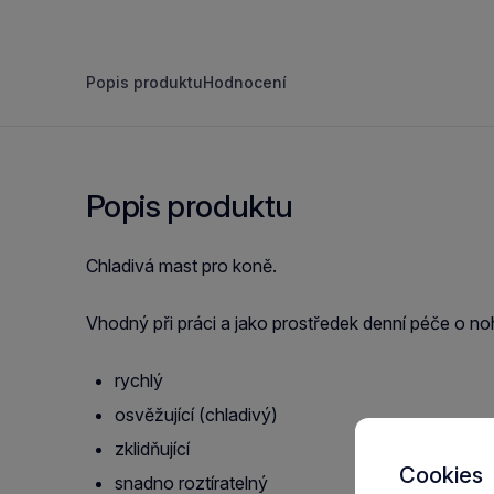
Popis produktu
Hodnocení
Popis produktu
Chladivá mast pro koně.
Vhodný při práci a jako prostředek denní péče o no
rychlý
osvěžující (chladivý)
zklidňující
Cookies
snadno roztíratelný