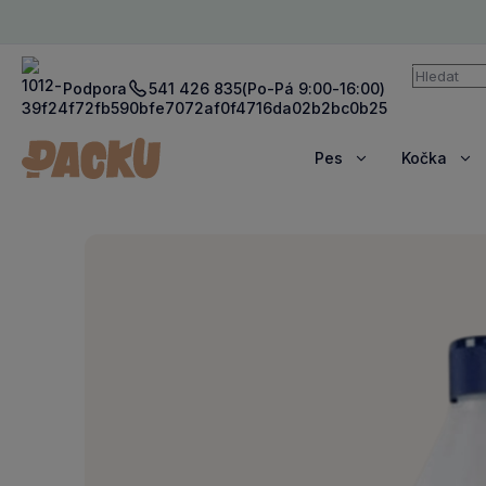
Vyhledává
Podpora
541 426 835
(Po-Pá 9:00-16:00)
Pes
Kočka
Zobrazit
Zob
více
víc