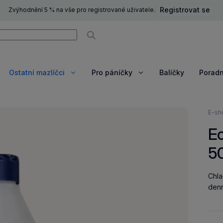
Registrovat se
Zvýhodnění 5 % na vše pro registrované uživatele.
ní
Vyhledávat
Ostatní mazlíčci
Pro páníčky
Balíčky
Porad
razit
Zobrazit
Zobrazit
e
více
více
Nach
E-sh
se
Ec
zde:
5
Chla
denn