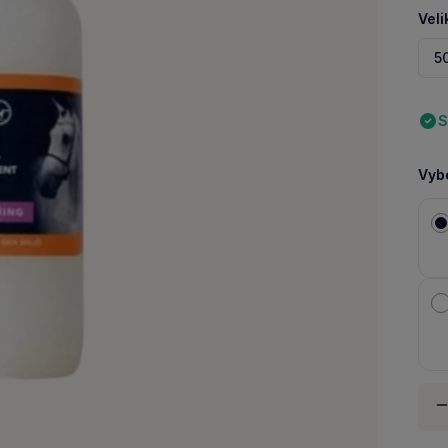
Veli
5
S
Vybe
Množ
-