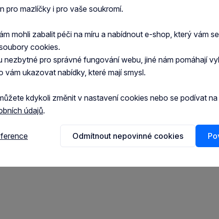
en pro mazlíčky i pro vaše soukromí.
 mohli zabalit péči na míru a nabídnout e-shop, který vám s
soubory cookies.
u nezbytné pro správné fungování webu, jiné nám pomáhají vy
o vám ukazovat nabídky, které mají smysl.
vtíráme a nezakrýváme!
můžete kdykoli změnit v nastavení cookies nebo se podívat n
obních údajů
.
eference
Odmítnout nepovinné cookies
Pov
j, karbomer, destilovaná voda