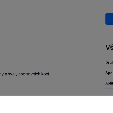
Vš
Druh
Spec
hy a svaly sportovních koní.
Apli