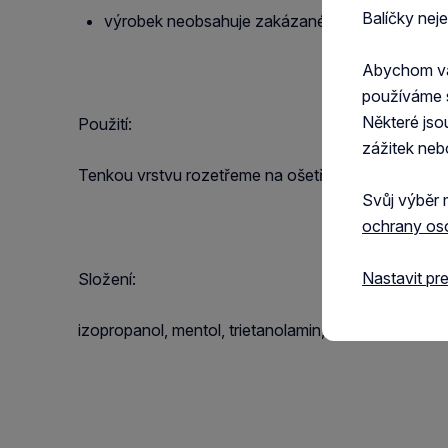
Balíčky nej
výrobek neobsahuje zakázané dopingové látky
Abychom vám
používáme 
Některé jso
Použití:
zážitek neb
Tenkou vrstvu rozetřeme na ošetřované místo. Ne
Svůj výběr 
ochrany os
Nastavit pr
Složení:
izopropanol, mentol, trietanolamin, eukalyptový ole