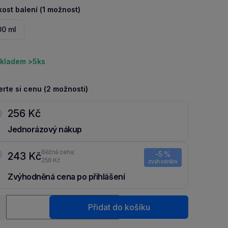
kost balení (1 možnost)
00 ml
kladem >5ks
rte si cenu (2 možnosti)
256 Kč
Jednorázový nákup
Běžná cena:
-5 %
243 Kč
256 Kč
zvýhodnění
Zvýhodněná cena po přihlášení
Ušetři 13 Kč díky 5 % za
registraci
nebo
přihlášení
do Moje
ství
Packu.
Přidat do košíku
+