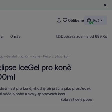
Zavří
Oblíbené
Košík
Přihlášení
0
na
O nás
Doprava zdarma od 699 Kč
ázíte
op
Ostatní mazlíčci
Koně
Péče o zdraví koní
lipse IceGel pro koně
00ml
divá mast pro koně, vhodný při práci a jako prostředek
í péče o nohy a svaly sportovních koní.
Zobrazit celý popis