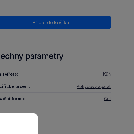
Přidat do košíku
echny parametry
 zvířete:
Kůň
ifické určení:
Pohybový aparát
kační forma:
Gel