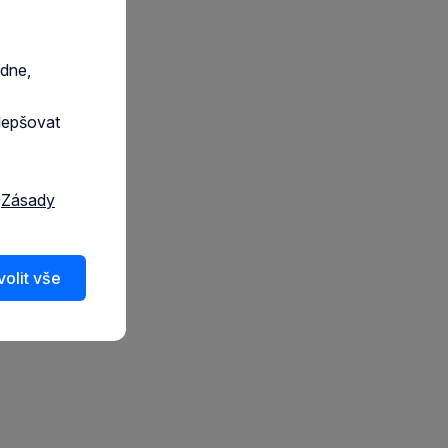
edne,
lepšovat
a
Zásady
olit vše